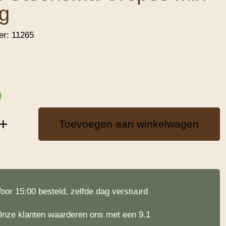
g
er:
11265
d
+
Toevoegen aan winkelwagen
oor 15:00 besteld, zelfde dag verstuurd
nze klanten waarderen ons met een 9.1