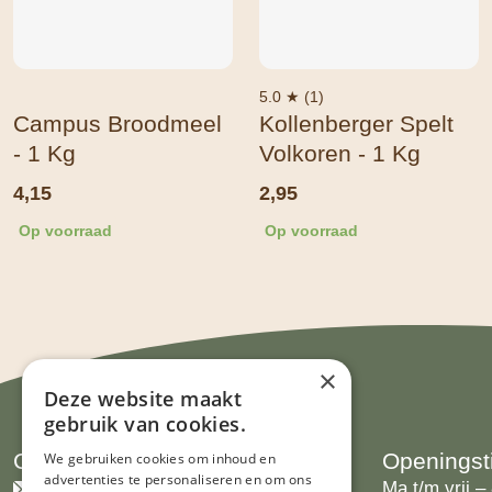
5.0 ★ (1)
Campus Broodmeel
Kollenberger Spelt
- 1 Kg
Volkoren - 1 Kg
4,15
2,95
Op voorraad
Op voorraad
×
Deze website maakt
gebruik van cookies.
Contact
Openingst
We gebruiken cookies om inhoud en
advertenties te personaliseren en om ons
info@limburgsbakwinkeltje.nl
Ma t/m vrij – 