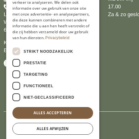
verkeer te analyseren. We delen ook
+31455226693
17.00
informatie over uw gebruik van onze site
met onze advertentie- en analysepartners,
Limburgs Bakwinkeltje
Za & zo gesl
die deze kunnen combineren met andere
Wijngaardsweg 16
informatie die u aan hen heeft verstrekt of
6412 PJ Heerlen
die zij hebben verzameld door uw gebruik
van hun diensten.
Privacybeleid
KVK 14069470
BTW NL809913914.B01
STRIKT NOODZAKELIJK
PRESTATIE
TARGETING
FUNCTIONEEL
NIET-GECLASSIFICEERD
ALLES ACCEPTEREN
ALLES AFWIJZEN