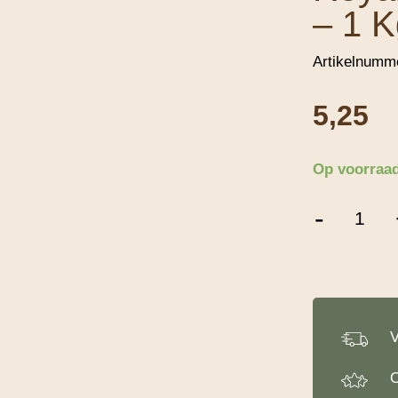
– 1 K
Artikelnumm
5,25
Op voorraa
Royal
-
Steensma
Crêpes
Mix
-
1
Kg
aantal
V
O