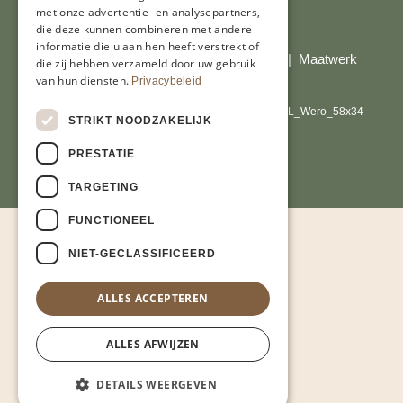
met onze advertentie- en analysepartners,
Al onze prijzen zijn incl. BTW
die deze kunnen combineren met andere
informatie die u aan hen heeft verstrekt of
© Copyright 2026 Limburgs Bakwinkeltje |
Maatwerk
die zij hebben verzameld door uw gebruik
website webmix
van hun diensten.
Privacybeleid
STRIKT NOODZAKELIJK
PRESTATIE
TARGETING
FUNCTIONEEL
NIET-GECLASSIFICEERD
ALLES ACCEPTEREN
ALLES AFWIJZEN
DETAILS WEERGEVEN