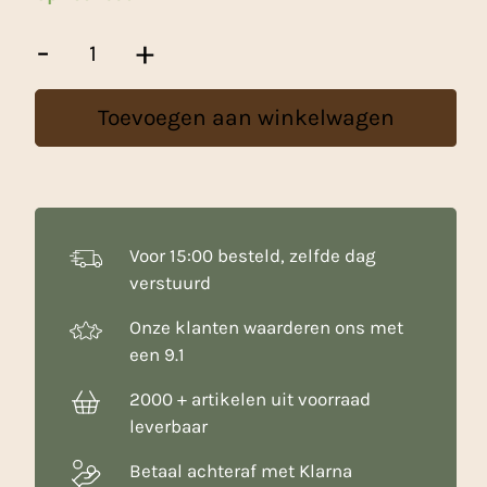
Dawn
-
+
Kaneel
Granules
/
Toevoegen aan winkelwagen
Kaneel
suiker
-
2,5
Kg
aantal
Voor 15:00 besteld, zelfde dag
verstuurd
Onze klanten waarderen ons met
een 9.1
2000 + artikelen uit voorraad
leverbaar
Betaal achteraf met Klarna