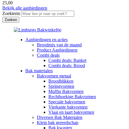
25,00
Bekijk alle aanbiedingen
Zoekterm
Aanbiedingen en acties
Broodmix van de maand
Product Aanbiedingen
Combi deals
Combi deals: Banket
Combi deals: Brood
Bak materialen
Bakvormen metaal
Broodblikken
Springvormen
Muffin Bakvormen
Rechthoekige Bakvormen
Speciale bakvormen
Vierkante bakvormen
Vlaai en taart bakvormen
Diversen Bak Materialen
Klein bak gereedschap
Bak kwasten