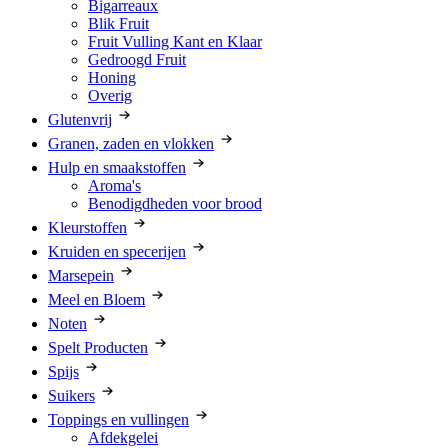
Bigarreaux
Blik Fruit
Fruit Vulling Kant en Klaar
Gedroogd Fruit
Honing
Overig
Glutenvrij
Granen, zaden en vlokken
Hulp en smaakstoffen
Aroma's
Benodigdheden voor brood
Kleurstoffen
Kruiden en specerijen
Marsepein
Meel en Bloem
Noten
Spelt Producten
Spijs
Suikers
Toppings en vullingen
Afdekgelei