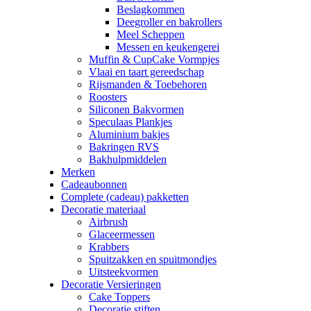
Beslagkommen
Deegroller en bakrollers
Meel Scheppen
Messen en keukengerei
Muffin & CupCake Vormpjes
Vlaai en taart gereedschap
Rijsmanden & Toebehoren
Roosters
Siliconen Bakvormen
Speculaas Plankjes
Aluminium bakjes
Bakringen RVS
Bakhulpmiddelen
Merken
Cadeaubonnen
Complete (cadeau) pakketten
Decoratie materiaal
Airbrush
Glaceermessen
Krabbers
Spuitzakken en spuitmondjes
Uitsteekvormen
Decoratie Versieringen
Cake Toppers
Decoratie stiften