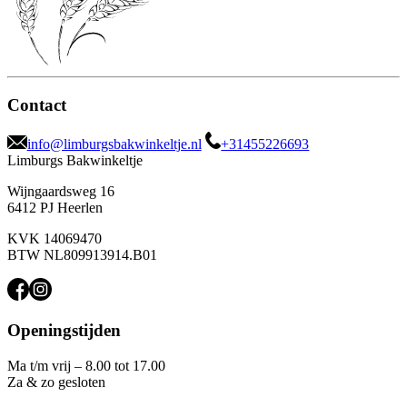
Contact
info@limburgsbakwinkeltje.nl
+31455226693
Limburgs Bakwinkeltje
Wijngaardsweg 16
6412 PJ Heerlen
KVK 14069470
BTW NL809913914.B01
Openingstijden
Ma t/m vrij – 8.00 tot 17.00
Za & zo gesloten