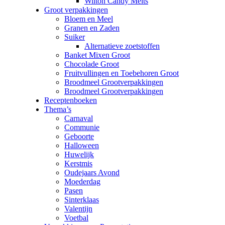
Wilton Candy Melts
Groot verpakkingen
Bloem en Meel
Granen en Zaden
Suiker
Alternatieve zoetstoffen
Banket Mixen Groot
Chocolade Groot
Fruitvullingen en Toebehoren Groot
Broodmeel Grootverpakkingen
Broodmeel Grootverpakkingen
Receptenboeken
Thema’s
Carnaval
Communie
Geboorte
Halloween
Huwelijk
Kerstmis
Oudejaars Avond
Moederdag
Pasen
Sinterklaas
Valentijn
Voetbal