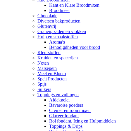
Kant en Klare Broodmixen
Broodmeel
Chocolade
Diversen bakproducten
Glutenvrij
Granen, zaden en vlokken
Hulp en smaakstoffen
Aroma’s
Benodigdheden voor brood
Kleurstoffen
Kruiden en specerijen
Noten
Marsepein
Meel en Bloem
Spelt Producten
Spijs
Suikers
Toppings en vullingen
Afdekgelei
Bavaroise poeders
Creme- en roommixen
Glaceer fondant
Rol fondant, Icing en Hulpmiddelen
Toppings & Drips