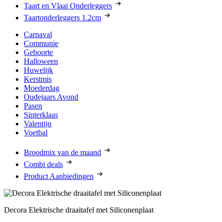
Taart en Vlaai Onderleggers
Taartonderleggers 1.2cm
Carnaval
Communie
Geboorte
Halloween
Huwelijk
Kerstmis
Moederdag
Oudejaars Avond
Pasen
Sinterklaas
Valentijn
Voetbal
Broodmix van de maand
Combi deals
Product Aanbiedingen
Decora Elektrische draaitafel met Siliconenplaat