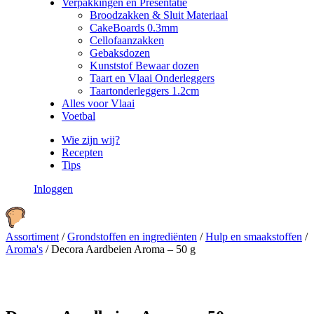
Verpakkingen en Presentatie
Broodzakken & Sluit Materiaal
CakeBoards 0.3mm
Cellofaanzakken
Gebaksdozen
Kunststof Bewaar dozen
Taart en Vlaai Onderleggers
Taartonderleggers 1.2cm
Alles voor Vlaai
Voetbal
Wie zijn wij?
Recepten
Tips
Inloggen
Assortiment
/
Grondstoffen en ingrediënten
/
Hulp en smaakstoffen
/
Aroma's
/
Decora Aardbeien Aroma – 50 g