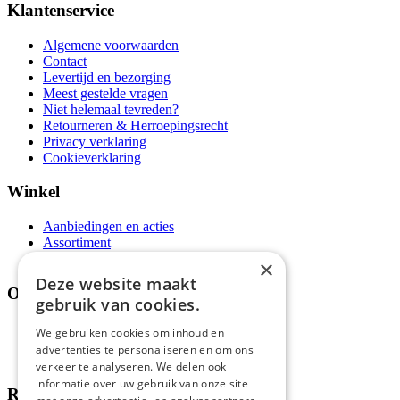
Klantenservice
Algemene voorwaarden
Contact
Levertijd en bezorging
Meest gestelde vragen
Niet helemaal tevreden?
Retourneren & Herroepingsrecht
Privacy verklaring
Cookieverklaring
Winkel
Aanbiedingen en acties
Assortiment
Thema's
×
Deze website maakt
Over ons
gebruik van cookies.
Wie zijn wij?
We gebruiken cookies om inhoud en
Recepten
advertenties te personaliseren en om ons
Tips
verkeer te analyseren. We delen ook
informatie over uw gebruik van onze site
Recensies