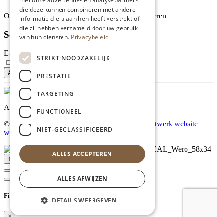
met onze advertentie- en analysepartners,
die deze kunnen combineren met andere
Onze klanten waarderen ons met 4.9 van de 5 sterren
informatie die u aan hen heeft verstrekt of
die zij hebben verzameld door uw gebruik
Schrijf je in voor onze nieuwsbrief
van hun diensten.
Privacybeleid
E-mailadres
STRIKT NOODZAKELIJK
PRESTATIE
TARGETING
Al onze prijzen zijn incl. BTW
FUNCTIONEEL
© Copyright 2026 Limburgs Bakwinkeltje |
Maatwerk website
NIET-GECLASSIFICEERD
webmix
ALLES ACCEPTEREN
↑ Top
ALLES AFWIJZEN
Filter
DETAILS WEERGEVEN
×