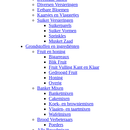
Diversen Versieringen
Eetbare Bloemen
Kaarsjes en Vlaggetjes
Suiker Versieringen
Suikerparels
Suiker Vormen
Sprinkles
Musket Zaad
Grondstoffen en ingrediënten
Fruit en honing
Bigarreaux
Blik Fruit
Fruit Vulling Kant en Klaar
Gedroogd Fruit
Honing
Overig
Banket Mixen
Banketmixen
Cakemixen
Koek- en browniemixen
Vlaaien- en taartmixen
Wafelmixen
Brood Verbeteraars
Poeders
Alle Broodmixen