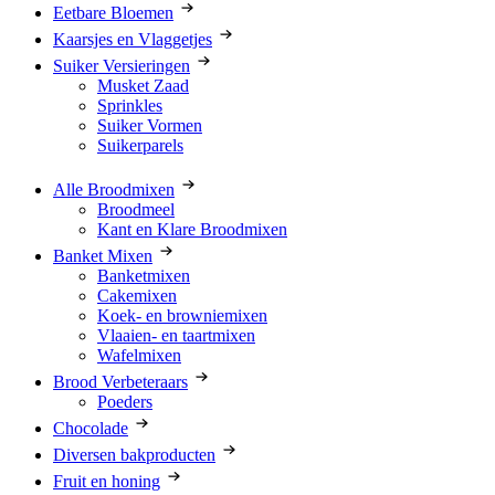
Eetbare Bloemen
Kaarsjes en Vlaggetjes
Suiker Versieringen
Musket Zaad
Sprinkles
Suiker Vormen
Suikerparels
Alle Broodmixen
Broodmeel
Kant en Klare Broodmixen
Banket Mixen
Banketmixen
Cakemixen
Koek- en browniemixen
Vlaaien- en taartmixen
Wafelmixen
Brood Verbeteraars
Poeders
Chocolade
Diversen bakproducten
Fruit en honing