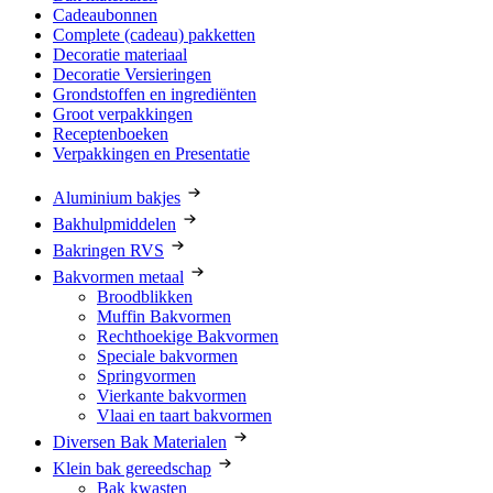
Cadeaubonnen
Complete (cadeau) pakketten
Decoratie materiaal
Decoratie Versieringen
Grondstoffen en ingrediënten
Groot verpakkingen
Receptenboeken
Verpakkingen en Presentatie
Aluminium bakjes
Bakhulpmiddelen
Bakringen RVS
Bakvormen metaal
Broodblikken
Muffin Bakvormen
Rechthoekige Bakvormen
Speciale bakvormen
Springvormen
Vierkante bakvormen
Vlaai en taart bakvormen
Diversen Bak Materialen
Klein bak gereedschap
Bak kwasten