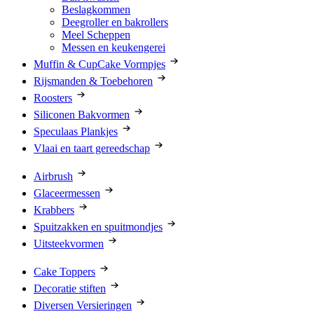
Beslagkommen
Deegroller en bakrollers
Meel Scheppen
Messen en keukengerei
Muffin & CupCake Vormpjes
Rijsmanden & Toebehoren
Roosters
Siliconen Bakvormen
Speculaas Plankjes
Vlaai en taart gereedschap
Airbrush
Glaceermessen
Krabbers
Spuitzakken en spuitmondjes
Uitsteekvormen
Cake Toppers
Decoratie stiften
Diversen Versieringen