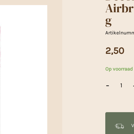
Airbr
g
Artikelnum
2,50
Op voorraad
Decora
-
Wateroplosbar
/
Airbrush
Kleurstof
Roze
-
20
V
g