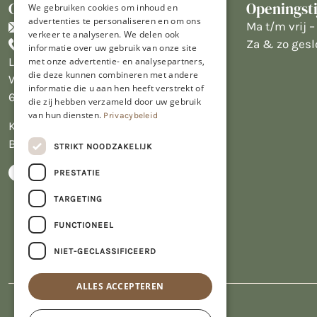
Contact
Openingst
We gebruiken cookies om inhoud en
advertenties te personaliseren en om ons
info@limburgsbakwinkeltje.nl
Ma t/m vrij – 
verkeer te analyseren. We delen ook
+31455226693
Za & zo gesl
informatie over uw gebruik van onze site
Limburgs Bakwinkeltje
met onze advertentie- en analysepartners,
die deze kunnen combineren met andere
Wijngaardsweg 16
informatie die u aan hen heeft verstrekt of
6412 PJ Heerlen
die zij hebben verzameld door uw gebruik
van hun diensten.
Privacybeleid
KVK 14069470
BTW NL809913914.B01
STRIKT NOODZAKELIJK
PRESTATIE
TARGETING
FUNCTIONEEL
NIET-GECLASSIFICEERD
ALLES ACCEPTEREN