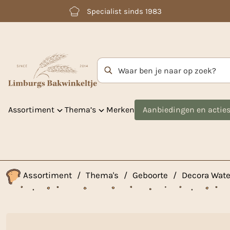
Betaal achteraf met Klarna
Zoekterm
Assortiment
Thema’s
Merken
Aanbiedingen en actie
Assortiment
/
Thema's
/
Geboorte
/
Decora Water