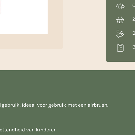
aantal
O
2
B
B
lgebruik. Ideaal voor gebruik met een airbrush.
plettendheid van kinderen