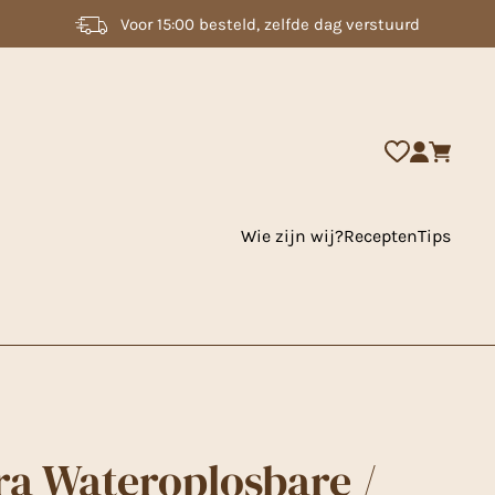
2000 + artikelen uit voorraad leverbaar
Wie zijn wij?
Recepten
Tips
a Wateroplosbare /