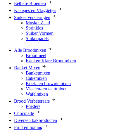
Eetbare Bloemen
Kaarsjes en Vlaggetjes
Suiker Versieringen
Musket Zaad
Sprinkles
Suiker Vormen
Suikerparels
Alle Broodmixen
Broodmeel
Kant en Klare Broodmixen
Banket Mixen
Banketmixen
Cakemixen
Koek- en browniemixen
Vlaaien- en taartmixen
Wafelmixen
Brood Verbeteraars
Poeders
Chocolade
Diversen bakproducten
Fruit en honing