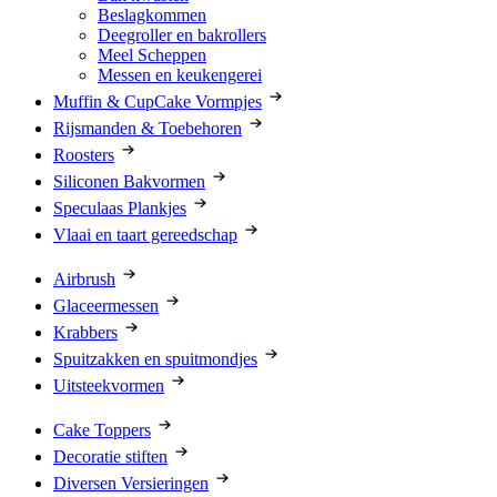
Beslagkommen
Deegroller en bakrollers
Meel Scheppen
Messen en keukengerei
Muffin & CupCake Vormpjes
Rijsmanden & Toebehoren
Roosters
Siliconen Bakvormen
Speculaas Plankjes
Vlaai en taart gereedschap
Airbrush
Glaceermessen
Krabbers
Spuitzakken en spuitmondjes
Uitsteekvormen
Cake Toppers
Decoratie stiften
Diversen Versieringen