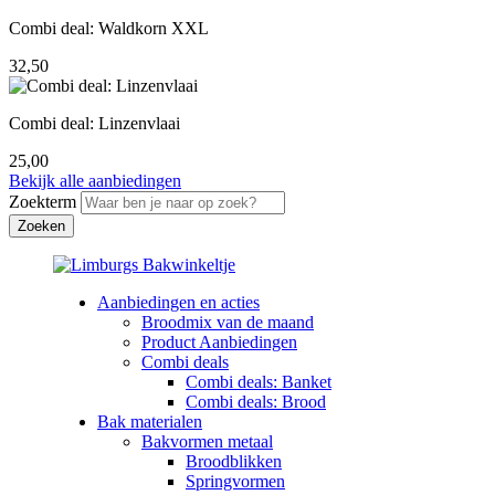
Combi deal: Waldkorn XXL
32,50
Combi deal: Linzenvlaai
25,00
Bekijk alle aanbiedingen
Zoekterm
Aanbiedingen en acties
Broodmix van de maand
Product Aanbiedingen
Combi deals
Combi deals: Banket
Combi deals: Brood
Bak materialen
Bakvormen metaal
Broodblikken
Springvormen