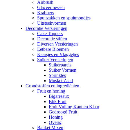
Airbrush
Glaceermessen
Krabbers
Spuitzakken en spuitmondjes
Uitsteekvormen
Decoratie Versieringen
Cake Toppers
Decoratie stiften
Diversen Versieringen
Eetbare Bloemen
Kaarsjes en Vlaggetjes
Suiker Versieringen
Suikerparels
Suiker Vormen
Sprinkles
Musket Zaad
Grondstoffen en ingrediënten
Fruit en honing
Bigarreaux
Blik Fruit
Fruit Vulling Kant en Klaar
Gedroogd Fruit
Honing
Overig
Banket Mixen