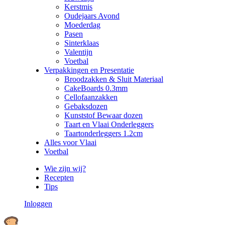
Kerstmis
Oudejaars Avond
Moederdag
Pasen
Sinterklaas
Valentijn
Voetbal
Verpakkingen en Presentatie
Broodzakken & Sluit Materiaal
CakeBoards 0.3mm
Cellofaanzakken
Gebaksdozen
Kunststof Bewaar dozen
Taart en Vlaai Onderleggers
Taartonderleggers 1.2cm
Alles voor Vlaai
Voetbal
Wie zijn wij?
Recepten
Tips
Inloggen