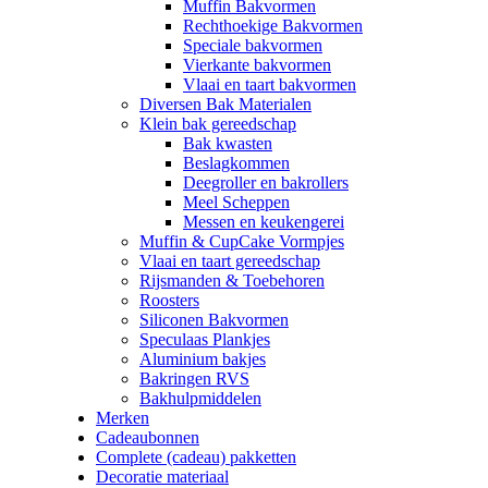
Muffin Bakvormen
Rechthoekige Bakvormen
Speciale bakvormen
Vierkante bakvormen
Vlaai en taart bakvormen
Diversen Bak Materialen
Klein bak gereedschap
Bak kwasten
Beslagkommen
Deegroller en bakrollers
Meel Scheppen
Messen en keukengerei
Muffin & CupCake Vormpjes
Vlaai en taart gereedschap
Rijsmanden & Toebehoren
Roosters
Siliconen Bakvormen
Speculaas Plankjes
Aluminium bakjes
Bakringen RVS
Bakhulpmiddelen
Merken
Cadeaubonnen
Complete (cadeau) pakketten
Decoratie materiaal