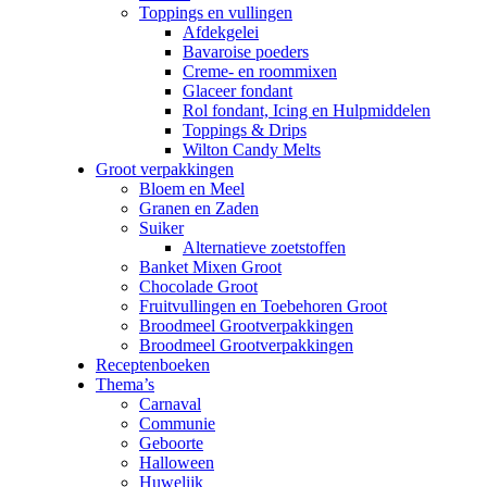
Toppings en vullingen
Afdekgelei
Bavaroise poeders
Creme- en roommixen
Glaceer fondant
Rol fondant, Icing en Hulpmiddelen
Toppings & Drips
Wilton Candy Melts
Groot verpakkingen
Bloem en Meel
Granen en Zaden
Suiker
Alternatieve zoetstoffen
Banket Mixen Groot
Chocolade Groot
Fruitvullingen en Toebehoren Groot
Broodmeel Grootverpakkingen
Broodmeel Grootverpakkingen
Receptenboeken
Thema’s
Carnaval
Communie
Geboorte
Halloween
Huwelijk