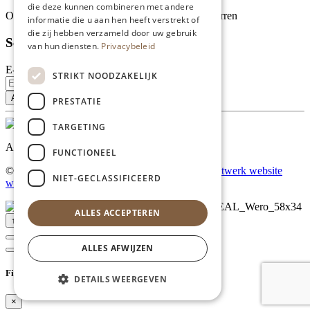
die deze kunnen combineren met andere
Onze klanten waarderen ons met 4.9 van de 5 sterren
informatie die u aan hen heeft verstrekt of
die zij hebben verzameld door uw gebruik
Schrijf je in voor onze nieuwsbrief
van hun diensten.
Privacybeleid
E-mailadres
STRIKT NOODZAKELIJK
PRESTATIE
TARGETING
Al onze prijzen zijn incl. BTW
FUNCTIONEEL
© Copyright 2026 Limburgs Bakwinkeltje |
Maatwerk website
NIET-GECLASSIFICEERD
webmix
ALLES ACCEPTEREN
↑ Top
ALLES AFWIJZEN
Filter
DETAILS WEERGEVEN
×