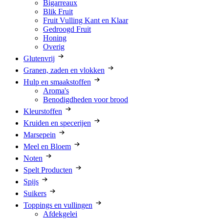
Bigarreaux
Blik Fruit
Fruit Vulling Kant en Klaar
Gedroogd Fruit
Honing
Overig
Glutenvrij
Granen, zaden en vlokken
Hulp en smaakstoffen
Aroma's
Benodigdheden voor brood
Kleurstoffen
Kruiden en specerijen
Marsepein
Meel en Bloem
Noten
Spelt Producten
Spijs
Suikers
Toppings en vullingen
Afdekgelei