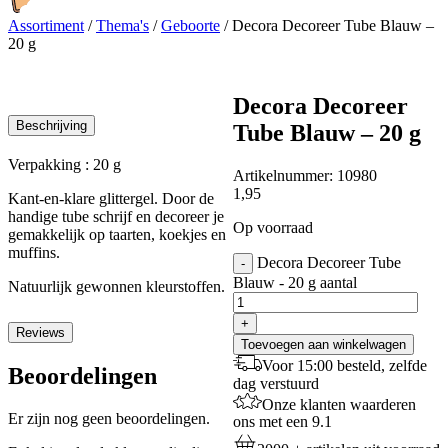
Assortiment
/
Thema's
/
Geboorte
/
Decora Decoreer Tube Blauw –
20 g
Decora Decoreer
Beschrijving
Tube Blauw – 20 g
Verpakking : 20 g
Artikelnummer:
10980
1,95
Kant-en-klare glittergel. Door de
handige tube schrijf en decoreer je
Op voorraad
gemakkelijk op taarten, koekjes en
muffins.
Decora Decoreer Tube
-
Blauw - 20 g aantal
Natuurlijk gewonnen kleurstoffen.
+
Reviews
Toevoegen aan winkelwagen
Voor 15:00 besteld, zelfde
Beoordelingen
dag verstuurd
Onze klanten waarderen
Er zijn nog geen beoordelingen.
ons met een 9.1