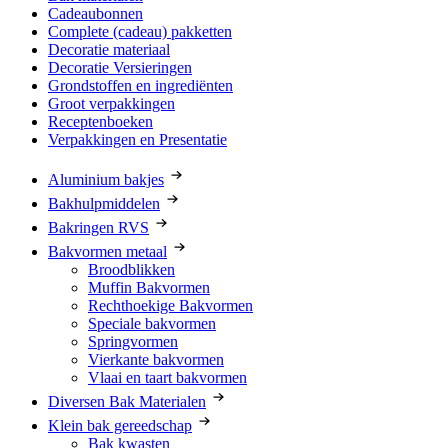
Cadeaubonnen
Complete (cadeau) pakketten
Decoratie materiaal
Decoratie Versieringen
Grondstoffen en ingrediënten
Groot verpakkingen
Receptenboeken
Verpakkingen en Presentatie
Aluminium bakjes
Bakhulpmiddelen
Bakringen RVS
Bakvormen metaal
Broodblikken
Muffin Bakvormen
Rechthoekige Bakvormen
Speciale bakvormen
Springvormen
Vierkante bakvormen
Vlaai en taart bakvormen
Diversen Bak Materialen
Klein bak gereedschap
Bak kwasten