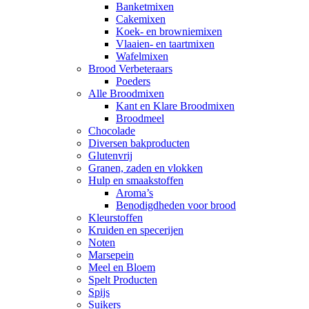
Banketmixen
Cakemixen
Koek- en browniemixen
Vlaaien- en taartmixen
Wafelmixen
Brood Verbeteraars
Poeders
Alle Broodmixen
Kant en Klare Broodmixen
Broodmeel
Chocolade
Diversen bakproducten
Glutenvrij
Granen, zaden en vlokken
Hulp en smaakstoffen
Aroma’s
Benodigdheden voor brood
Kleurstoffen
Kruiden en specerijen
Noten
Marsepein
Meel en Bloem
Spelt Producten
Spijs
Suikers