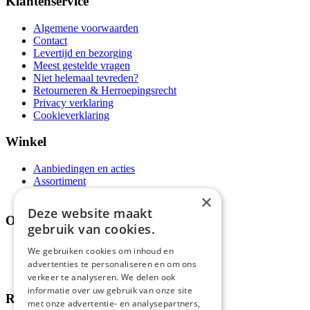
Klantenservice
Algemene voorwaarden
Contact
Levertijd en bezorging
Meest gestelde vragen
Niet helemaal tevreden?
Retourneren & Herroepingsrecht
Privacy verklaring
Cookieverklaring
Winkel
Aanbiedingen en acties
Assortiment
Thema's
×
Deze website maakt
Over ons
gebruik van cookies.
Wie zijn wij?
We gebruiken cookies om inhoud en
Recepten
advertenties te personaliseren en om ons
Tips
verkeer te analyseren. We delen ook
informatie over uw gebruik van onze site
Recensies
met onze advertentie- en analysepartners,