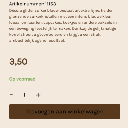
Artikelnummer:
11153
Decora glitter suiker blauw bestaat uit extra fijne, helder
glanzende suikerkristallen met een intens blauwe kleur.
Ideaal om taarten, cupcakes, koekjes en andere baksels in
één beweging feestelijk te maken. Dankzij de gelijkmatige
korrel strooit u gecontroleerd en krijgt u een strak,
ambachtelijk ogend resultaat.
3,50
Op voorraad
Decora
-
+
Glitter
Suiker
Blauw
Toevoegen aan winkelwagen
-
100
g