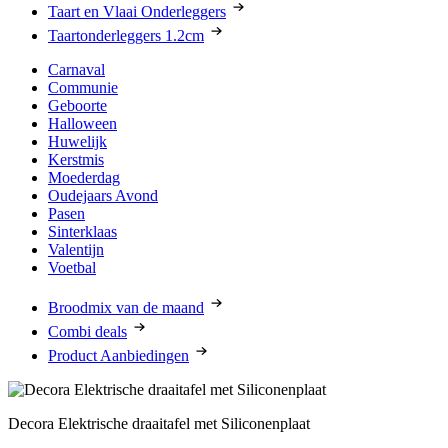
Taart en Vlaai Onderleggers
Taartonderleggers 1.2cm
Carnaval
Communie
Geboorte
Halloween
Huwelijk
Kerstmis
Moederdag
Oudejaars Avond
Pasen
Sinterklaas
Valentijn
Voetbal
Broodmix van de maand
Combi deals
Product Aanbiedingen
Decora Elektrische draaitafel met Siliconenplaat