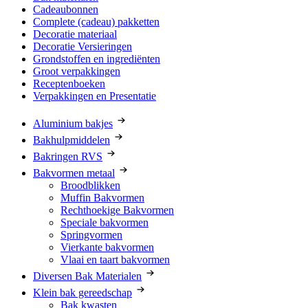
Cadeaubonnen
Complete (cadeau) pakketten
Decoratie materiaal
Decoratie Versieringen
Grondstoffen en ingrediënten
Groot verpakkingen
Receptenboeken
Verpakkingen en Presentatie
Aluminium bakjes
Bakhulpmiddelen
Bakringen RVS
Bakvormen metaal
Broodblikken
Muffin Bakvormen
Rechthoekige Bakvormen
Speciale bakvormen
Springvormen
Vierkante bakvormen
Vlaai en taart bakvormen
Diversen Bak Materialen
Klein bak gereedschap
Bak kwasten