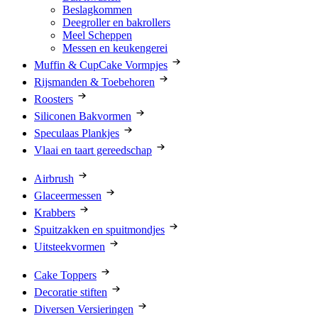
Beslagkommen
Deegroller en bakrollers
Meel Scheppen
Messen en keukengerei
Muffin & CupCake Vormpjes
Rijsmanden & Toebehoren
Roosters
Siliconen Bakvormen
Speculaas Plankjes
Vlaai en taart gereedschap
Airbrush
Glaceermessen
Krabbers
Spuitzakken en spuitmondjes
Uitsteekvormen
Cake Toppers
Decoratie stiften
Diversen Versieringen