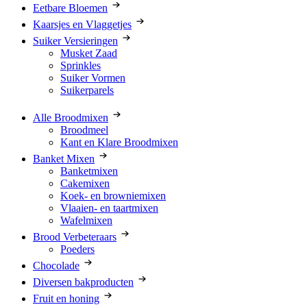
Eetbare Bloemen
Kaarsjes en Vlaggetjes
Suiker Versieringen
Musket Zaad
Sprinkles
Suiker Vormen
Suikerparels
Alle Broodmixen
Broodmeel
Kant en Klare Broodmixen
Banket Mixen
Banketmixen
Cakemixen
Koek- en browniemixen
Vlaaien- en taartmixen
Wafelmixen
Brood Verbeteraars
Poeders
Chocolade
Diversen bakproducten
Fruit en honing