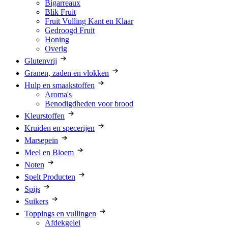
Bigarreaux
Blik Fruit
Fruit Vulling Kant en Klaar
Gedroogd Fruit
Honing
Overig
Glutenvrij
Granen, zaden en vlokken
Hulp en smaakstoffen
Aroma's
Benodigdheden voor brood
Kleurstoffen
Kruiden en specerijen
Marsepein
Meel en Bloem
Noten
Spelt Producten
Spijs
Suikers
Toppings en vullingen
Afdekgelei