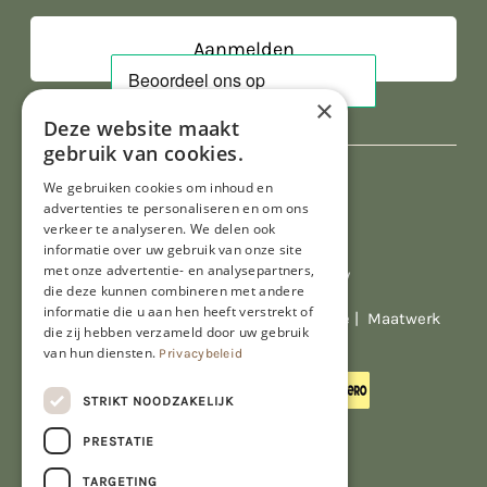
×
Deze website maakt
gebruik van cookies.
We gebruiken cookies om inhoud en
advertenties te personaliseren en om ons
verkeer te analyseren. We delen ook
informatie over uw gebruik van onze site
met onze advertentie- en analysepartners,
Al onze prijzen zijn incl. BTW
die deze kunnen combineren met andere
informatie die u aan hen heeft verstrekt of
© Copyright 2026 Limburgs Bakwinkeltje |
Maatwerk
die zij hebben verzameld door uw gebruik
website webmix
van hun diensten.
Privacybeleid
STRIKT NOODZAKELIJK
PRESTATIE
TARGETING