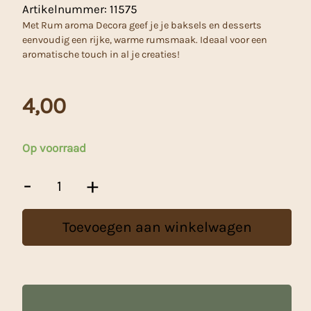
Artikelnummer:
11575
Met Rum aroma Decora geef je je baksels en desserts
eenvoudig een rijke, warme rumsmaak. Ideaal voor een
aromatische touch in al je creaties!
4,00
Op voorraad
Decora
-
+
Rum
Aroma
-
Toevoegen aan winkelwagen
20
ml
aantal