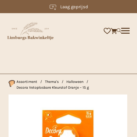
Laag geprijsd
×
Assortiment
/
Thema's
/
Halloween
/
Decora Vetoplosbare Kleurstof Oranje – 15 g