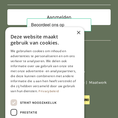
mailadres
×
Deze website maakt
gebruik van cookies.
We gebruiken cookies om inhoud en
advertenties te personaliseren en om ons
verkeer te analyseren. We delen ook
informatie over uw gebruik van onze site
met onze advertentie- en analysepartners,
Al onze prijzen zijn incl. BTW
die deze kunnen combineren met andere
informatie die u aan hen heeft verstrekt of
© Copyright 2026 Limburgs Bakwinkeltje |
Maatwerk
die zij hebben verzameld door uw gebruik
website webmix
van hun diensten.
Privacybeleid
STRIKT NOODZAKELIJK
PRESTATIE