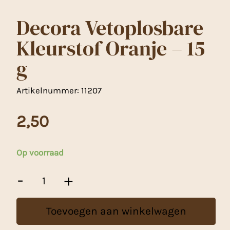
Decora Vetoplosbare
Kleurstof Oranje – 15
g
Artikelnummer:
11207
2,50
Op voorraad
Decora
-
+
Vetoplosbare
Kleurstof
Oranje
Toevoegen aan winkelwagen
-
15