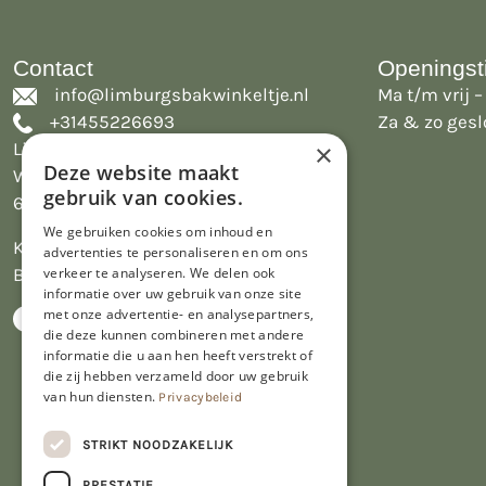
Contact
Openingst
info@limburgsbakwinkeltje.nl
Ma t/m vrij – 
+31455226693
Za & zo gesl
Limburgs Bakwinkeltje
×
Deze website maakt
Wijngaardsweg 16
gebruik van cookies.
6412 PJ Heerlen
We gebruiken cookies om inhoud en
KVK 14069470
advertenties te personaliseren en om ons
BTW NL809913914.B01
verkeer te analyseren. We delen ook
informatie over uw gebruik van onze site
met onze advertentie- en analysepartners,
die deze kunnen combineren met andere
informatie die u aan hen heeft verstrekt of
die zij hebben verzameld door uw gebruik
van hun diensten.
Privacybeleid
STRIKT NOODZAKELIJK
PRESTATIE