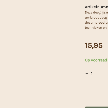
Artikelnum
Deze deegrijsm
uw brooddeeg e
desembrood en 
technieken en 
15,95
Op voorraad
Patisse
-
Deegrijsmand
25cm
Rond
aantal