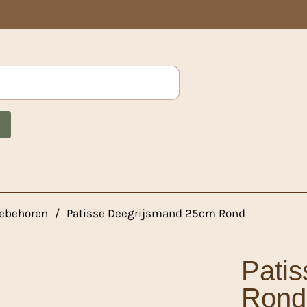
ebehoren
/
Patisse Deegrijsmand 25cm Rond
Pati
Rond