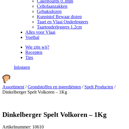
CakeBoards 0.3mm
Cellofaanzakken
Gebaksdozen
Kunststof Bewaar dozen
Taart en Vlaai Onderleggers
Taartonderleggers 1.2cm
Alles voor Vlaai
Voetbal
Wie zijn wij?
Recepten
Tips
Inloggen
Assortiment
/
Grondstoffen en ingrediënten
/
Spelt Producten
/
Dinkelberger Spelt Volkoren – 1Kg
Dinkelberger Spelt Volkoren – 1Kg
Artikelnummer:
10610