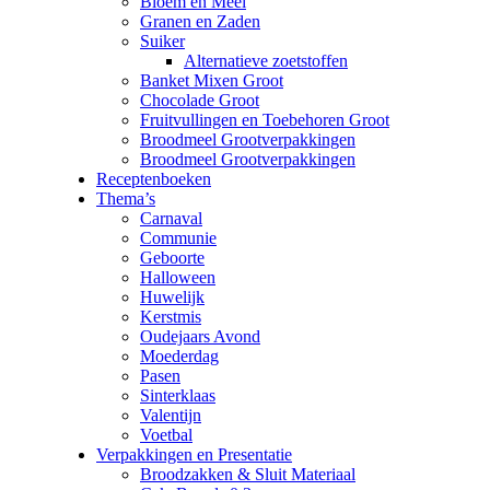
Bloem en Meel
Granen en Zaden
Suiker
Alternatieve zoetstoffen
Banket Mixen Groot
Chocolade Groot
Fruitvullingen en Toebehoren Groot
Broodmeel Grootverpakkingen
Broodmeel Grootverpakkingen
Receptenboeken
Thema’s
Carnaval
Communie
Geboorte
Halloween
Huwelijk
Kerstmis
Oudejaars Avond
Moederdag
Pasen
Sinterklaas
Valentijn
Voetbal
Verpakkingen en Presentatie
Broodzakken & Sluit Materiaal