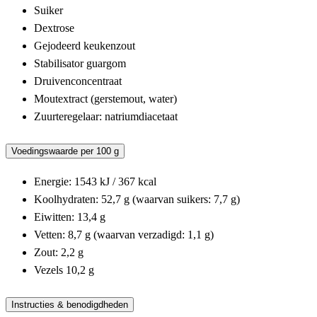
Suiker
Dextrose
Gejodeerd keukenzout
Stabilisator guargom
Druivenconcentraat
Moutextract (gerstemout, water)
Zuurteregelaar: natriumdiacetaat
Voedingswaarde per 100 g
Energie: 1543 kJ / 367 kcal
Koolhydraten: 52,7 g (waarvan suikers: 7,7 g)
Eiwitten: 13,4 g
Vetten: 8,7 g (waarvan verzadigd: 1,1 g)
Zout: 2,2 g
Vezels 10,2 g
Instructies & benodigdheden