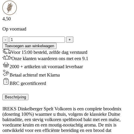
4,50
Op voorraad
Dinkelberger
-
+
Spelt
Toevoegen aan winkelwagen
Volkoren
Voor 15:00 besteld, zelfde dag verstuurd
-
Onze klanten waarderen ons met een 9.1
1Kg
aantal
2000 + artikelen uit voorraad leverbaar
Betaal achteraf met Klarna
BRC gecertificeerd
Beschrijving
IREKS Dinkelberger Spelt Volkoren is een complete broodmix
(dosering 100%) waarmee u thuis, volgens de klassieke Duitse
baktraditie, een stevig volkoren speltbrood bakt met een malse,
voedzame kruim en een moutig-nootachtig aroma. De mix is
ontwikkeld voor een efficiënte bereiding en een brood dat