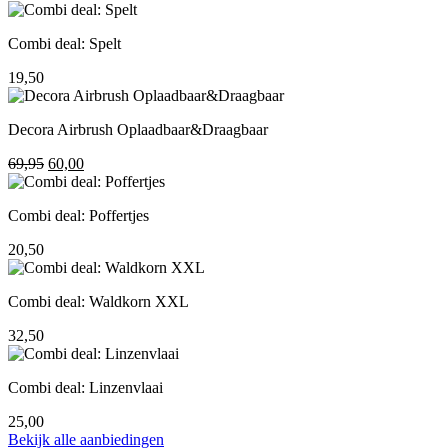
prijs
prijs
was:
is:
Combi deal: Spelt
195,00.
155,00.
19,50
Decora Airbrush Oplaadbaar&Draagbaar
Oorspronkelijke
Huidige
69,95
60,00
prijs
prijs
was:
is:
Combi deal: Poffertjes
69,95.
60,00.
20,50
Combi deal: Waldkorn XXL
32,50
Combi deal: Linzenvlaai
25,00
Bekijk alle aanbiedingen