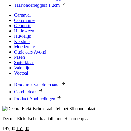
Taartonderleggers 1.2cm
Carnaval
Communie
Geboorte
Halloween
Huwelijk
Kerstmis
Moederdag
Oudejaars Avond
Pasen
Sinterklaas
Valentijn
Voetbal
Broodmix van de maand
Combi deals
Product Aanbiedingen
Decora Elektrische draaitafel met Siliconenplaat
Oorspronkelijke
Huidige
195,00
155,00