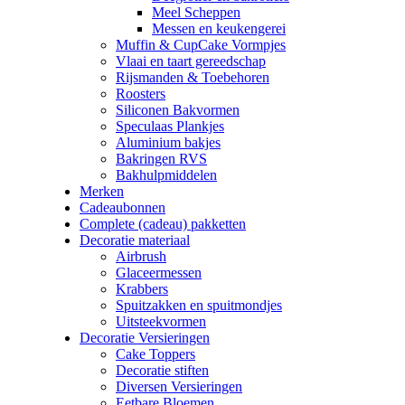
Meel Scheppen
Messen en keukengerei
Muffin & CupCake Vormpjes
Vlaai en taart gereedschap
Rijsmanden & Toebehoren
Roosters
Siliconen Bakvormen
Speculaas Plankjes
Aluminium bakjes
Bakringen RVS
Bakhulpmiddelen
Merken
Cadeaubonnen
Complete (cadeau) pakketten
Decoratie materiaal
Airbrush
Glaceermessen
Krabbers
Spuitzakken en spuitmondjes
Uitsteekvormen
Decoratie Versieringen
Cake Toppers
Decoratie stiften
Diversen Versieringen
Eetbare Bloemen