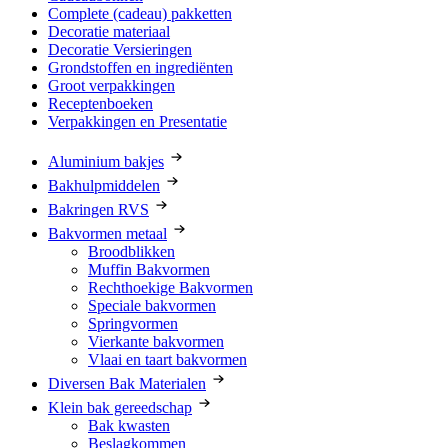
Complete (cadeau) pakketten
Decoratie materiaal
Decoratie Versieringen
Grondstoffen en ingrediënten
Groot verpakkingen
Receptenboeken
Verpakkingen en Presentatie
Aluminium bakjes
Bakhulpmiddelen
Bakringen RVS
Bakvormen metaal
Broodblikken
Muffin Bakvormen
Rechthoekige Bakvormen
Speciale bakvormen
Springvormen
Vierkante bakvormen
Vlaai en taart bakvormen
Diversen Bak Materialen
Klein bak gereedschap
Bak kwasten
Beslagkommen