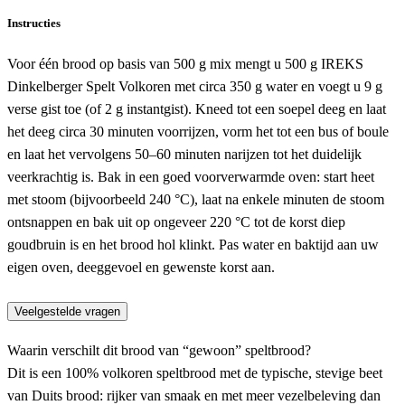
Instructies
Voor één brood op basis van 500 g mix mengt u 500 g IREKS
Dinkelberger Spelt Volkoren met circa 350 g water en voegt u 9 g
verse gist toe (of 2 g instantgist). Kneed tot een soepel deeg en laat
het deeg circa 30 minuten voorrijzen, vorm het tot een bus of boule
en laat het vervolgens 50–60 minuten narijzen tot het duidelijk
veerkrachtig is. Bak in een goed voorverwarmde oven: start heet
met stoom (bijvoorbeeld 240 °C), laat na enkele minuten de stoom
ontsnappen en bak uit op ongeveer 220 °C tot de korst diep
goudbruin is en het brood hol klinkt. Pas water en baktijd aan uw
eigen oven, deeggevoel en gewenste korst aan.
Veelgestelde vragen
Waarin verschilt dit brood van “gewoon” speltbrood?
Dit is een 100% volkoren speltbrood met de typische, stevige beet
van Duits brood: rijker van smaak en met meer vezelbeleving dan