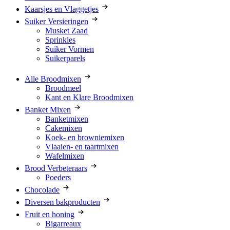
Kaarsjes en Vlaggetjes
Suiker Versieringen
Musket Zaad
Sprinkles
Suiker Vormen
Suikerparels
Alle Broodmixen
Broodmeel
Kant en Klare Broodmixen
Banket Mixen
Banketmixen
Cakemixen
Koek- en browniemixen
Vlaaien- en taartmixen
Wafelmixen
Brood Verbeteraars
Poeders
Chocolade
Diversen bakproducten
Fruit en honing
Bigarreaux