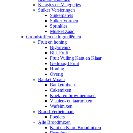
Kaarsjes en Vlaggetjes
Suiker Versieringen
Suikerparels
Suiker Vormen
Sprinkles
Musket Zaad
Grondstoffen en ingrediënten
Fruit en honing
Bigarreaux
Blik Fruit
Fruit Vulling Kant en Klaar
Gedroogd Fruit
Honing
Overig
Banket Mixen
Banketmixen
Cakemixen
Koek- en browniemixen
Vlaaien- en taartmixen
Wafelmixen
Brood Verbeteraars
Poeders
Alle Broodmixen
Kant en Klare Broodmixen
Broodmeel