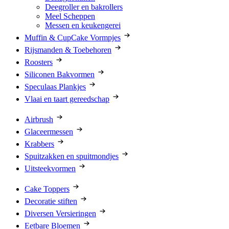
Deegroller en bakrollers
Meel Scheppen
Messen en keukengerei
Muffin & CupCake Vormpjes
Rijsmanden & Toebehoren
Roosters
Siliconen Bakvormen
Speculaas Plankjes
Vlaai en taart gereedschap
Airbrush
Glaceermessen
Krabbers
Spuitzakken en spuitmondjes
Uitsteekvormen
Cake Toppers
Decoratie stiften
Diversen Versieringen
Eetbare Bloemen