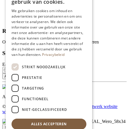
gebruik van cookies.
Wie zijn wij?
We gebruiken cookies om inhoud en
Recepten
advertenties te personaliseren en om ons
Tips
verkeer te analyseren. We delen ook
informatie over uw gebruik van onze site
Recensies
met onze advertentie- en analysepartners,
die deze kunnen combineren met andere
Onze klanten waarderen ons met 4.9 van de 5 sterren
informatie die u aan hen heeft verstrekt of
die zij hebben verzameld door uw gebruik
Schrijf je in voor onze nieuwsbrief
van hun diensten.
Privacybeleid
E-mailadres
STRIKT NOODZAKELIJK
PRESTATIE
TARGETING
Al onze prijzen zijn incl. BTW
FUNCTIONEEL
© Copyright 2026 Limburgs Bakwinkeltje |
Maatwerk website
NIET-GECLASSIFICEERD
webmix
ALLES ACCEPTEREN
↑ Top