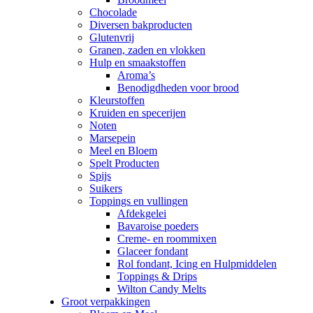
Chocolade
Diversen bakproducten
Glutenvrij
Granen, zaden en vlokken
Hulp en smaakstoffen
Aroma’s
Benodigdheden voor brood
Kleurstoffen
Kruiden en specerijen
Noten
Marsepein
Meel en Bloem
Spelt Producten
Spijs
Suikers
Toppings en vullingen
Afdekgelei
Bavaroise poeders
Creme- en roommixen
Glaceer fondant
Rol fondant, Icing en Hulpmiddelen
Toppings & Drips
Wilton Candy Melts
Groot verpakkingen