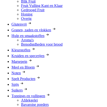
Blik Fruit
Fruit Vulling Kant en Klaar
Gedroogd Fruit
Honing
Overig
Glutenvrij
Granen, zaden en vlokken
Hulp en smaakstoffen
Aroma's
Benodigdheden voor brood
Kleurstoffen
Kruiden en specerijen
Marsepein
Meel en Bloem
Noten
Spelt Producten
Spijs
Suikers
Toppings en vullingen
Afdekgelei
Bavaroise poeders