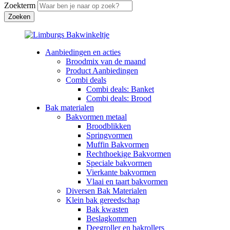
Zoekterm
Aanbiedingen en acties
Broodmix van de maand
Product Aanbiedingen
Combi deals
Combi deals: Banket
Combi deals: Brood
Bak materialen
Bakvormen metaal
Broodblikken
Springvormen
Muffin Bakvormen
Rechthoekige Bakvormen
Speciale bakvormen
Vierkante bakvormen
Vlaai en taart bakvormen
Diversen Bak Materialen
Klein bak gereedschap
Bak kwasten
Beslagkommen
Deegroller en bakrollers