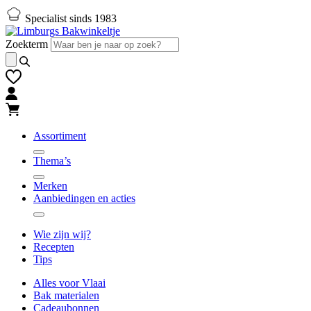
Naar
Naar
Specialist sinds 1983
hoofd-
footer
inhoud
gaan
Zoekterm
gaan
Assortiment
Thema’s
Merken
Aanbiedingen en acties
Wie zijn wij?
Recepten
Tips
Alles voor Vlaai
Bak materialen
Cadeaubonnen