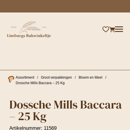
×
Assortiment
/
Groot verpakkingen
/
Bloem en Meel
/
Dossche Mills Baccara – 25 Kg
Dossche Mills Baccara
– 25 Kg
Artikelnummer:
11569