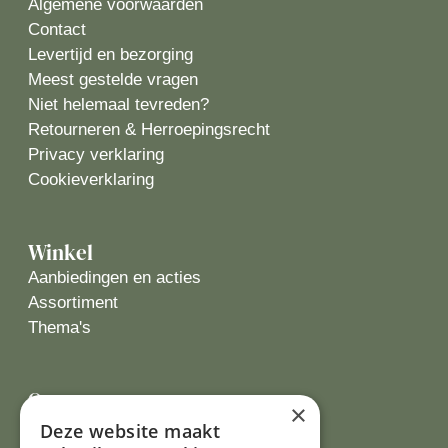
Algemene voorwaarden
Contact
Levertijd en bezorging
Meest gestelde vragen
Niet helemaal tevreden?
Retourneren & Herroepingsrecht
Privacy verklaring
Cookieverklaring
Winkel
Aanbiedingen en acties
Assortiment
Thema's
Over ons
×
Wie zijn wij?
Deze website maakt