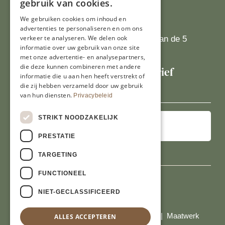
Recepten
gebruik van cookies.
Tips
We gebruiken cookies om inhoud en
Recensies
advertenties te personaliseren en om ons
verkeer te analyseren. We delen ook
Onze klanten waarderen ons met 4.9 van de 5
informatie over uw gebruik van onze site
sterren
met onze advertentie- en analysepartners,
die deze kunnen combineren met andere
Schrijf je in voor onze nieuwsbrief
informatie die u aan hen heeft verstrekt of
E-
die zij hebben verzameld door uw gebruik
mailadres
van hun diensten.
Privacybeleid
STRIKT NOODZAKELIJK
PRESTATIE
TARGETING
FUNCTIONEEL
NIET-GECLASSIFICEERD
Al onze prijzen zijn incl. BTW
© Copyright 2026 Limburgs Bakwinkeltje |
Maatwerk
ALLES ACCEPTEREN