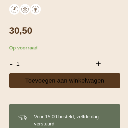
30,50
Op voorraad
Dossche
-
+
Mills
Baccara
-
Toevoegen aan winkelwagen
25
Kg
aantal
Voor 15:00 besteld, zelfde dag
verstuurd