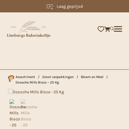
Laag geprijsd
×
Assortiment
/
Groot verpakkingen
/
Bloem en Meel
/
Dossche Mills Bisco – 25 Kg