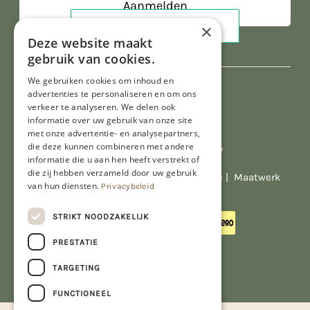
×
Deze website maakt
gebruik van cookies.
We gebruiken cookies om inhoud en
advertenties te personaliseren en om ons
verkeer te analyseren. We delen ook
informatie over uw gebruik van onze site
met onze advertentie- en analysepartners,
die deze kunnen combineren met andere
Al onze prijzen zijn incl. BTW
informatie die u aan hen heeft verstrekt of
die zij hebben verzameld door uw gebruik
© Copyright 2026 Limburgs Bakwinkeltje |
Maatwerk
van hun diensten.
Privacybeleid
website webmix
STRIKT NOODZAKELIJK
PRESTATIE
TARGETING
FUNCTIONEEL