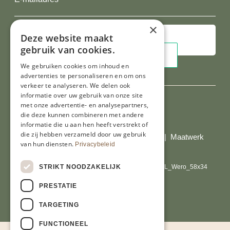
mailadres
×
Deze website maakt
gebruik van cookies.
We gebruiken cookies om inhoud en
advertenties te personaliseren en om ons
verkeer te analyseren. We delen ook
informatie over uw gebruik van onze site
met onze advertentie- en analysepartners,
die deze kunnen combineren met andere
Al onze prijzen zijn incl. BTW
informatie die u aan hen heeft verstrekt of
die zij hebben verzameld door uw gebruik
© Copyright 2026 Limburgs Bakwinkeltje |
Maatwerk
van hun diensten.
Privacybeleid
website webmix
STRIKT NOODZAKELIJK
PRESTATIE
TARGETING
FUNCTIONEEL