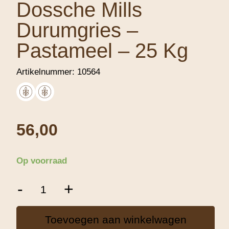
Dossche Mills
Durumgries –
Pastameel – 25 Kg
Artikelnummer:
10564
56,00
Op voorraad
Dossche
-
+
Mills
Durumgries
-
Toevoegen aan winkelwagen
Pastameel