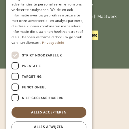
advertenties te personaliseren en om ons
Al onze prijzen zijn incl. BTW
verkeer te analyseren. We delen ook
informatie over uw gebruik van onze site
© Copyright 2026 Limburgs Bakwinkeltje |
Maatwerk
met onze advertentie- en analysepartners,
website webmix
die deze kunnen combineren met andere
informatie die u aan hen heeft verstrekt of
die zij hebben verzameld door uw gebruik
van hun diensten.
Privacybeleid
STRIKT NOODZAKELIJK
PRESTATIE
TARGETING
FUNCTIONEEL
NIET-GECLASSIFICEERD
ALLES ACCEPTEREN
ALLES AFWIJZEN