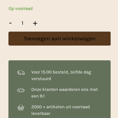
Op voorraad
Decora
-
+
Eetbare
Rozenblaadjes
-
Toevoegen aan winkelwagen
4
g
aantal
Voor 15:00 besteld, zelfde dag
verstuurd
Onze klanten waarderen ons met
een 9.1
2000 + artikelen uit voorraad
leverbaar