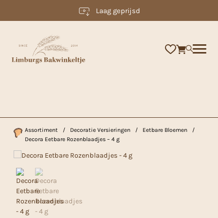
Laag geprijsd
×
Assortiment
/
Decoratie Versieringen
/
Eetbare Bloemen
/
Decora Eetbare Rozenblaadjes – 4 g