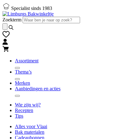
Naar
Naar
Specialist sinds 1983
hoofd-
footer
inhoud
gaan
Zoekterm
gaan
Assortiment
Thema’s
Merken
Aanbiedingen en acties
Wie zijn wij?
Recepten
Tips
Alles voor Vlaai
Bak materialen
Cadeaubonnen