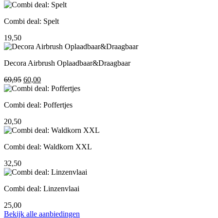
prijs
prijs
was:
is:
Combi deal: Spelt
195,00.
155,00.
19,50
Decora Airbrush Oplaadbaar&Draagbaar
Oorspronkelijke
Huidige
69,95
60,00
prijs
prijs
was:
is:
Combi deal: Poffertjes
69,95.
60,00.
20,50
Combi deal: Waldkorn XXL
32,50
Combi deal: Linzenvlaai
25,00
Bekijk alle aanbiedingen