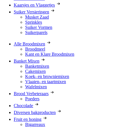
Kaarsjes en Vlaggetjes
Suiker Versieringen
Musket Zaad
Sprinkles
Suiker Vormen
Suikerparels
Alle Broodmixen
Broodmeel
Kant en Klare Broodmixen
Banket Mixen
Banketmixen
Cakemixen
Koek- en browniemixen
Vlaaien- en taartmixen
Wafelmixen
Brood Verbeteraars
Poeders
Chocolade
Diversen bakproducten
Fruit en honing
Bigarreaux