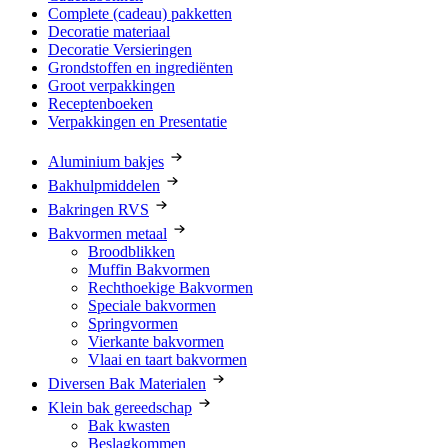
Complete (cadeau) pakketten
Decoratie materiaal
Decoratie Versieringen
Grondstoffen en ingrediënten
Groot verpakkingen
Receptenboeken
Verpakkingen en Presentatie
Aluminium bakjes
Bakhulpmiddelen
Bakringen RVS
Bakvormen metaal
Broodblikken
Muffin Bakvormen
Rechthoekige Bakvormen
Speciale bakvormen
Springvormen
Vierkante bakvormen
Vlaai en taart bakvormen
Diversen Bak Materialen
Klein bak gereedschap
Bak kwasten
Beslagkommen