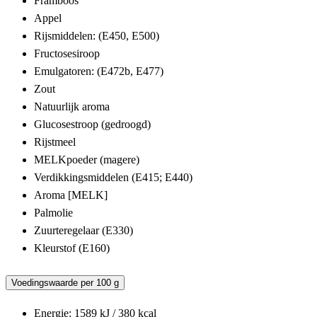
Framboos
Appel
Rijsmiddelen: (E450, E500)
Fructosesiroop
Emulgatoren: (E472b, E477)
Zout
Natuurlijk aroma
Glucosestroop (gedroogd)
Rijstmeel
MELKpoeder (magere)
Verdikkingsmiddelen (E415; E440)
Aroma [MELK]
Palmolie
Zuurteregelaar (E330)
Kleurstof (E160)
Voedingswaarde per 100 g
Energie: 1589 kJ / 380 kcal