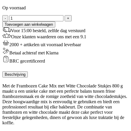
Op voorraad
Bakels
-
+
Frambozen
Toevoegen aan winkelwagen
Cakemix
Voor 15:00 besteld, zelfde dag verstuurd
-
Onze klanten waarderen ons met een 9.1
20
Kg
2000 + artikelen uit voorraad leverbaar
aantal
Betaal achteraf met Klarna
BRC gecertificeerd
Beschrijving
Met de Frambozen Cake Mix met Witte Chocolade Stukjes 800 g
maakt u een unieke cake met een perfecte balans tussen frisse
frambozensmaak en de romige zoetheid van witte chocoladestukjes.
Deze hoogwaardige mix is eenvoudig te gebruiken en biedt een
professioneel resultaat bij elke bakbeurt. De combinatie van
frambozen en witte chocolade maakt deze cake perfect voor
feestelijke gelegenheden, diners of gewoon als luxe traktatie bij de
koffie.