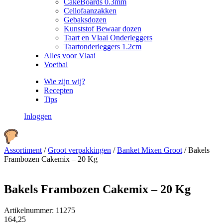
CakeBoards 0.3mm
Cellofaanzakken
Gebaksdozen
Kunststof Bewaar dozen
Taart en Vlaai Onderleggers
Taartonderleggers 1.2cm
Alles voor Vlaai
Voetbal
Wie zijn wij?
Recepten
Tips
Inloggen
Assortiment
/
Groot verpakkingen
/
Banket Mixen Groot
/
Bakels
Frambozen Cakemix – 20 Kg
Bakels Frambozen Cakemix – 20 Kg
Artikelnummer:
11275
164,25