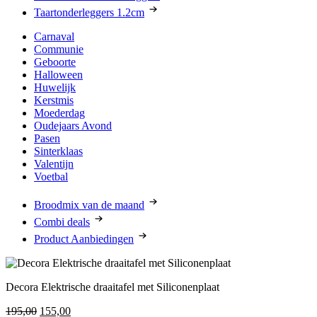
Taartonderleggers 1.2cm
Carnaval
Communie
Geboorte
Halloween
Huwelijk
Kerstmis
Moederdag
Oudejaars Avond
Pasen
Sinterklaas
Valentijn
Voetbal
Broodmix van de maand
Combi deals
Product Aanbiedingen
Decora Elektrische draaitafel met Siliconenplaat
Oorspronkelijke
Huidige
195,00
155,00