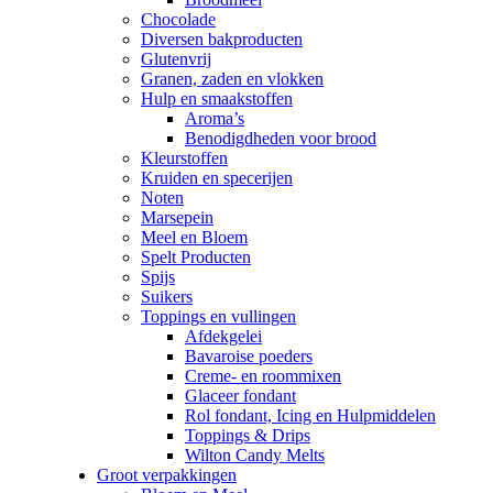
Chocolade
Diversen bakproducten
Glutenvrij
Granen, zaden en vlokken
Hulp en smaakstoffen
Aroma’s
Benodigdheden voor brood
Kleurstoffen
Kruiden en specerijen
Noten
Marsepein
Meel en Bloem
Spelt Producten
Spijs
Suikers
Toppings en vullingen
Afdekgelei
Bavaroise poeders
Creme- en roommixen
Glaceer fondant
Rol fondant, Icing en Hulpmiddelen
Toppings & Drips
Wilton Candy Melts
Groot verpakkingen