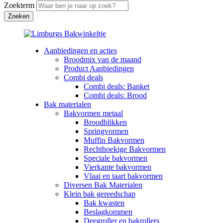
Zoekterm
Aanbiedingen en acties
Broodmix van de maand
Product Aanbiedingen
Combi deals
Combi deals: Banket
Combi deals: Brood
Bak materialen
Bakvormen metaal
Broodblikken
Springvormen
Muffin Bakvormen
Rechthoekige Bakvormen
Speciale bakvormen
Vierkante bakvormen
Vlaai en taart bakvormen
Diversen Bak Materialen
Klein bak gereedschap
Bak kwasten
Beslagkommen
Deegroller en bakrollers