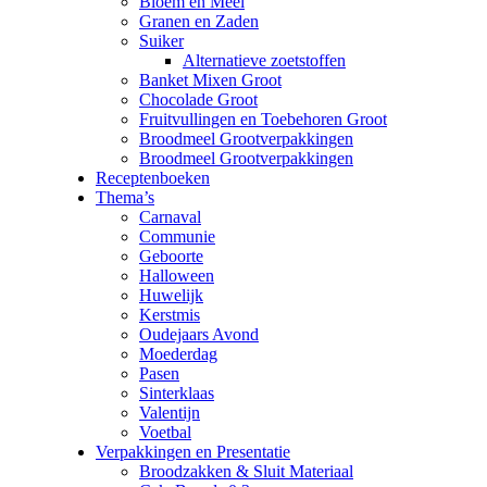
Bloem en Meel
Granen en Zaden
Suiker
Alternatieve zoetstoffen
Banket Mixen Groot
Chocolade Groot
Fruitvullingen en Toebehoren Groot
Broodmeel Grootverpakkingen
Broodmeel Grootverpakkingen
Receptenboeken
Thema’s
Carnaval
Communie
Geboorte
Halloween
Huwelijk
Kerstmis
Oudejaars Avond
Moederdag
Pasen
Sinterklaas
Valentijn
Voetbal
Verpakkingen en Presentatie
Broodzakken & Sluit Materiaal