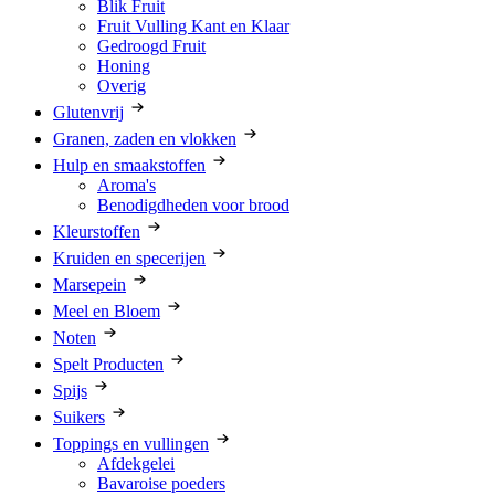
Blik Fruit
Fruit Vulling Kant en Klaar
Gedroogd Fruit
Honing
Overig
Glutenvrij
Granen, zaden en vlokken
Hulp en smaakstoffen
Aroma's
Benodigdheden voor brood
Kleurstoffen
Kruiden en specerijen
Marsepein
Meel en Bloem
Noten
Spelt Producten
Spijs
Suikers
Toppings en vullingen
Afdekgelei
Bavaroise poeders