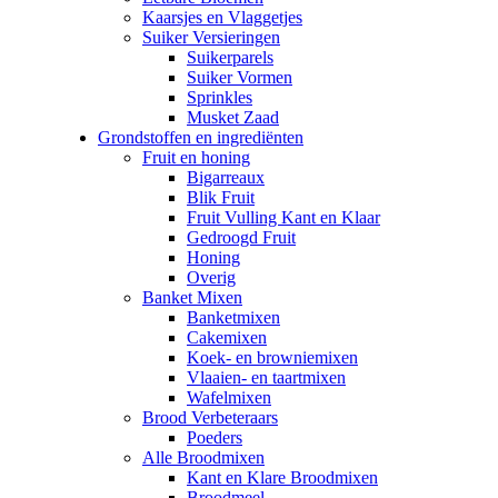
Kaarsjes en Vlaggetjes
Suiker Versieringen
Suikerparels
Suiker Vormen
Sprinkles
Musket Zaad
Grondstoffen en ingrediënten
Fruit en honing
Bigarreaux
Blik Fruit
Fruit Vulling Kant en Klaar
Gedroogd Fruit
Honing
Overig
Banket Mixen
Banketmixen
Cakemixen
Koek- en browniemixen
Vlaaien- en taartmixen
Wafelmixen
Brood Verbeteraars
Poeders
Alle Broodmixen
Kant en Klare Broodmixen
Broodmeel