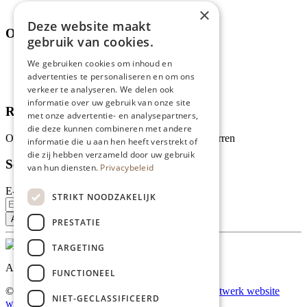
Thema's
×
Deze website maakt
Over ons
gebruik van cookies.
Wie zijn wij?
We gebruiken cookies om inhoud en
Recepten
advertenties te personaliseren en om ons
Tips
verkeer te analyseren. We delen ook
informatie over uw gebruik van onze site
Recensies
met onze advertentie- en analysepartners,
die deze kunnen combineren met andere
Onze klanten waarderen ons met 4.9 van de 5 sterren
informatie die u aan hen heeft verstrekt of
die zij hebben verzameld door uw gebruik
Schrijf je in voor onze nieuwsbrief
van hun diensten.
Privacybeleid
E-mailadres
STRIKT NOODZAKELIJK
PRESTATIE
TARGETING
Al onze prijzen zijn incl. BTW
FUNCTIONEEL
© Copyright 2026 Limburgs Bakwinkeltje |
Maatwerk website
NIET-GECLASSIFICEERD
webmix