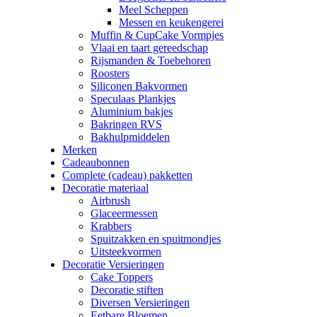
Meel Scheppen
Messen en keukengerei
Muffin & CupCake Vormpjes
Vlaai en taart gereedschap
Rijsmanden & Toebehoren
Roosters
Siliconen Bakvormen
Speculaas Plankjes
Aluminium bakjes
Bakringen RVS
Bakhulpmiddelen
Merken
Cadeaubonnen
Complete (cadeau) pakketten
Decoratie materiaal
Airbrush
Glaceermessen
Krabbers
Spuitzakken en spuitmondjes
Uitsteekvormen
Decoratie Versieringen
Cake Toppers
Decoratie stiften
Diversen Versieringen
Eetbare Bloemen