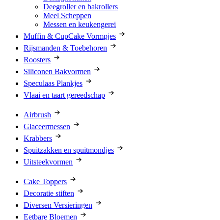
Deegroller en bakrollers
Meel Scheppen
Messen en keukengerei
Muffin & CupCake Vormpjes
Rijsmanden & Toebehoren
Roosters
Siliconen Bakvormen
Speculaas Plankjes
Vlaai en taart gereedschap
Airbrush
Glaceermessen
Krabbers
Spuitzakken en spuitmondjes
Uitsteekvormen
Cake Toppers
Decoratie stiften
Diversen Versieringen
Eetbare Bloemen