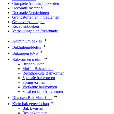
Complete (cadeau) pakketten
Decoratie materiaal
Decoratie Versieringen
Grondstoffen en ingrediënten
Groot verpakkingen
Receptenboeken
Verpakkingen en Presentatie
Aluminium bakjes
Bakhulpmiddelen
Bakringen RVS
Bakvormen metaal
Broodblikken
Muffin Bakvormen
Rechthoekige Bakvormen
Speciale bakvormen
Springvormen
Vierkante bakvormen
Vlaai en taart bakvormen
Diversen Bak Materialen
Klein bak gereedschap
Bak kwasten
Beslagkommen