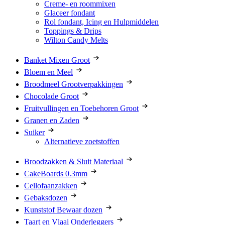
Creme- en roommixen
Glaceer fondant
Rol fondant, Icing en Hulpmiddelen
Toppings & Drips
Wilton Candy Melts
Banket Mixen Groot
Bloem en Meel
Broodmeel Grootverpakkingen
Chocolade Groot
Fruitvullingen en Toebehoren Groot
Granen en Zaden
Suiker
Alternatieve zoetstoffen
Broodzakken & Sluit Materiaal
CakeBoards 0.3mm
Cellofaanzakken
Gebaksdozen
Kunststof Bewaar dozen
Taart en Vlaai Onderleggers