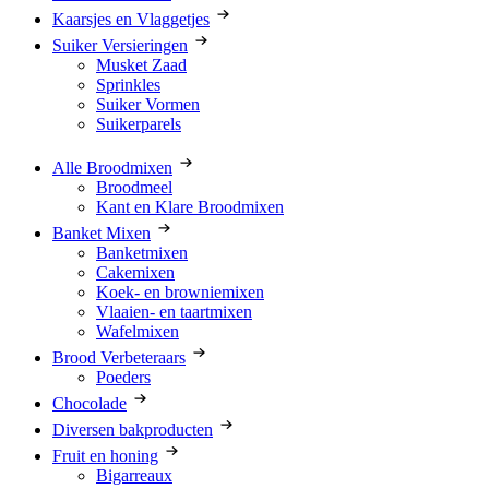
Kaarsjes en Vlaggetjes
Suiker Versieringen
Musket Zaad
Sprinkles
Suiker Vormen
Suikerparels
Alle Broodmixen
Broodmeel
Kant en Klare Broodmixen
Banket Mixen
Banketmixen
Cakemixen
Koek- en browniemixen
Vlaaien- en taartmixen
Wafelmixen
Brood Verbeteraars
Poeders
Chocolade
Diversen bakproducten
Fruit en honing
Bigarreaux