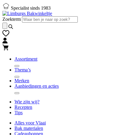
Naar
Naar
Specialist sinds 1983
hoofd-
footer
inhoud
gaan
Zoekterm
gaan
Assortiment
Thema’s
Merken
Aanbiedingen en acties
Wie zijn wij?
Recepten
Tips
Alles voor Vlaai
Bak materialen
Cadeaubonnen