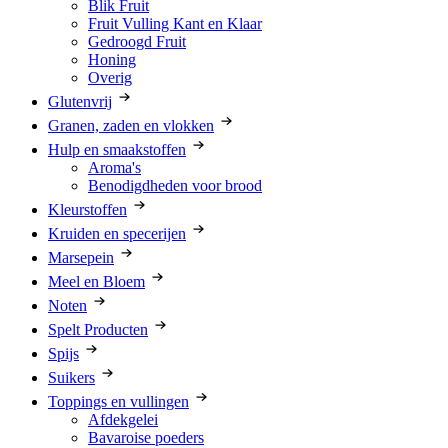
Blik Fruit
Fruit Vulling Kant en Klaar
Gedroogd Fruit
Honing
Overig
Glutenvrij
Granen, zaden en vlokken
Hulp en smaakstoffen
Aroma's
Benodigdheden voor brood
Kleurstoffen
Kruiden en specerijen
Marsepein
Meel en Bloem
Noten
Spelt Producten
Spijs
Suikers
Toppings en vullingen
Afdekgelei
Bavaroise poeders