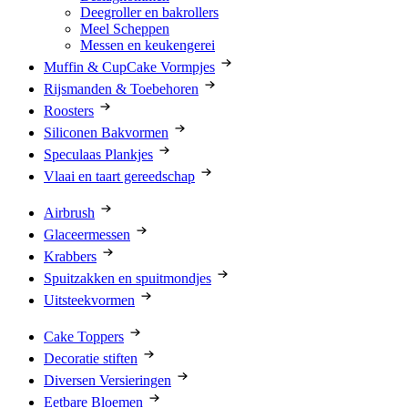
Deegroller en bakrollers
Meel Scheppen
Messen en keukengerei
Muffin & CupCake Vormpjes
Rijsmanden & Toebehoren
Roosters
Siliconen Bakvormen
Speculaas Plankjes
Vlaai en taart gereedschap
Airbrush
Glaceermessen
Krabbers
Spuitzakken en spuitmondjes
Uitsteekvormen
Cake Toppers
Decoratie stiften
Diversen Versieringen
Eetbare Bloemen