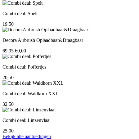
prijs
prijs
was:
is:
Combi deal: Spelt
195,00.
155,00.
19,50
Decora Airbrush Oplaadbaar&Draagbaar
Oorspronkelijke
Huidige
69,95
60,00
prijs
prijs
was:
is:
Combi deal: Poffertjes
69,95.
60,00.
20,50
Combi deal: Waldkorn XXL
32,50
Combi deal: Linzenvlaai
25,00
Bekijk alle aanbiedingen