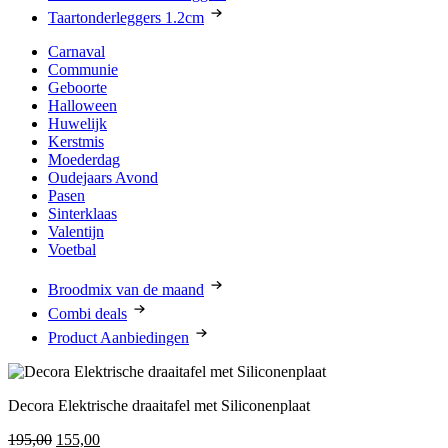
Taartonderleggers 1.2cm
Carnaval
Communie
Geboorte
Halloween
Huwelijk
Kerstmis
Moederdag
Oudejaars Avond
Pasen
Sinterklaas
Valentijn
Voetbal
Broodmix van de maand
Combi deals
Product Aanbiedingen
Decora Elektrische draaitafel met Siliconenplaat
Oorspronkelijke
Huidige
195,00
155,00