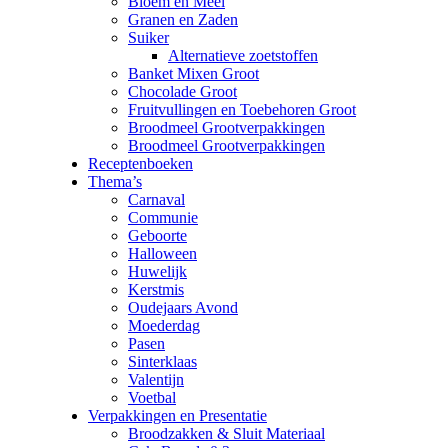
Bloem en Meel
Granen en Zaden
Suiker
Alternatieve zoetstoffen
Banket Mixen Groot
Chocolade Groot
Fruitvullingen en Toebehoren Groot
Broodmeel Grootverpakkingen
Broodmeel Grootverpakkingen
Receptenboeken
Thema’s
Carnaval
Communie
Geboorte
Halloween
Huwelijk
Kerstmis
Oudejaars Avond
Moederdag
Pasen
Sinterklaas
Valentijn
Voetbal
Verpakkingen en Presentatie
Broodzakken & Sluit Materiaal