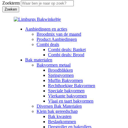
Zoekterm
Aanbiedingen en acties
Broodmix van de maand
Product Aanbiedingen
Combi deals
Combi deals: Banket
Combi deals: Brood
Bak materialen
Bakvormen metaal
Broodblikken
Springvormen
Muffin Bakvormen
Rechthoekige Bakvormen
Speciale bakvormen
Vierkante bakvormen
Vlaai en taart bakvormen
Diversen Bak Materialen
Klein bak gereedschap
Bak kwasten
Beslagkommen
Deegroller en bakrollers