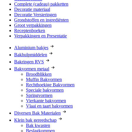
Complete (cadeau) pakketten
Decoratie materiaal
Decoratie Versieringen
Grondstoffen en ingrediënten
Groot verpakkingen
Receptenboeken
Verpakkingen en Presentatie
Aluminium bakjes
Bakhulpmiddelen
Bakringen RVS
Bakvormen metaal
Broodblikken
Muffin Bakvormen
Rechthoekige Bakvormen
Speciale bakvormen
Springvormen
Vierkante bakvormen
Vlaai en taart bakvormen
Diversen Bak Materialen
Klein bak gereedschap
Bak kwasten
Beslagkommen