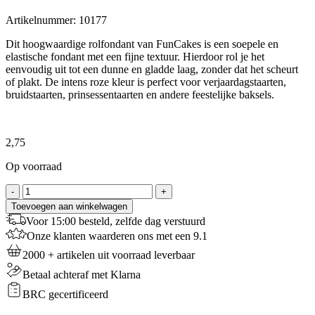
Artikelnummer:
10177
Dit hoogwaardige rolfondant van FunCakes is een soepele en
elastische fondant met een fijne textuur. Hierdoor rol je het
eenvoudig uit tot een dunne en gladde laag, zonder dat het scheurt
of plakt. De intens roze kleur is perfect voor verjaardagstaarten,
bruidstaarten, prinsessentaarten en andere feestelijke baksels.
2,75
Op voorraad
FunCakes
-
+
Rolfondant
Toevoegen aan winkelwagen
Hot
Voor 15:00 besteld, zelfde dag verstuurd
Pink
Onze klanten waarderen ons met een 9.1
-
250
2000 + artikelen uit voorraad leverbaar
g
Betaal achteraf met Klarna
aantal
BRC gecertificeerd