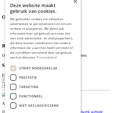
×
Assortiment
Deze website maakt
Thema's
gebruik van cookies.
Over ons
We gebruiken cookies om inhoud en
advertenties te personaliseren en om ons
Wie zijn wij?
verkeer te analyseren. We delen ook
Recepten
informatie over uw gebruik van onze site
Tips
met onze advertentie- en analysepartners,
die deze kunnen combineren met andere
Recensies
informatie die u aan hen heeft verstrekt of
die zij hebben verzameld door uw gebruik
Onze klanten waarderen ons met 4.9 van de 5 sterren
van hun diensten.
Privacybeleid
Schrijf je in voor onze nieuwsbrief
STRIKT NOODZAKELIJK
E-mailadres
PRESTATIE
TARGETING
FUNCTIONEEL
Al onze prijzen zijn incl. BTW
NIET-GECLASSIFICEERD
© Copyright 2026 Limburgs Bakwinkeltje |
Maatwerk website