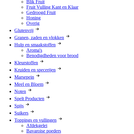
Blik Fruit
Fruit Vulling Kant en Klaar
Gedroogd Fruit
Honing
Overig
Glutenvrij
Granen, zaden en vlokken
Hulp en smaakstoffen
Aroma's
Benodigdheden voor brood
Kleurstoffen
Kruiden en specerijen
Marsepein
Meel en Bloem
Noten
Spelt Producten
Spijs
Suikers
Toppings en vullingen
Afdekgelei
Bavaroise poeders