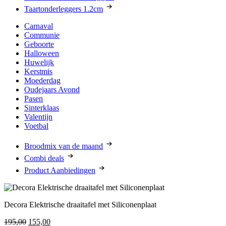
Taartonderleggers 1.2cm
Carnaval
Communie
Geboorte
Halloween
Huwelijk
Kerstmis
Moederdag
Oudejaars Avond
Pasen
Sinterklaas
Valentijn
Voetbal
Broodmix van de maand
Combi deals
Product Aanbiedingen
Decora Elektrische draaitafel met Siliconenplaat
Oorspronkelijke
Huidige
195,00
155,00