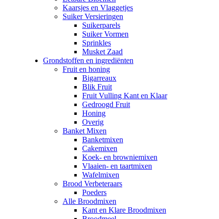
Kaarsjes en Vlaggetjes
Suiker Versieringen
Suikerparels
Suiker Vormen
Sprinkles
Musket Zaad
Grondstoffen en ingrediënten
Fruit en honing
Bigarreaux
Blik Fruit
Fruit Vulling Kant en Klaar
Gedroogd Fruit
Honing
Overig
Banket Mixen
Banketmixen
Cakemixen
Koek- en browniemixen
Vlaaien- en taartmixen
Wafelmixen
Brood Verbeteraars
Poeders
Alle Broodmixen
Kant en Klare Broodmixen
Broodmeel