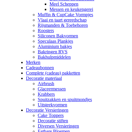
Meel Scheppen
Messen en keukengerei
Muffin & CupCake Vormpjes
Vlaai en taart gereedschap
Rijsmanden & Toebehoren
Roosters
Siliconen Bakvormen
Speculaas Plankjes
Aluminium bakjes
Bakringen RVS
Bakhulpmiddelen
Merken
Cadeaubonnen
Complete (cadeau) pakketten
Decoratie materiaal
Airbrush
Glaceermessen
Krabbers
Spuitzakken en spuitmondjes
Uitsteekvormen
Decoratie Versieringen
Cake Toppers
Decoratie stiften
Diversen Versieringen
Eetbare Bloemen