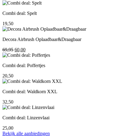
prijs
prijs
was:
is:
Combi deal: Spelt
195,00.
155,00.
19,50
Decora Airbrush Oplaadbaar&Draagbaar
Oorspronkelijke
Huidige
69,95
60,00
prijs
prijs
was:
is:
Combi deal: Poffertjes
69,95.
60,00.
20,50
Combi deal: Waldkorn XXL
32,50
Combi deal: Linzenvlaai
25,00
Bekijk alle aanbiedingen