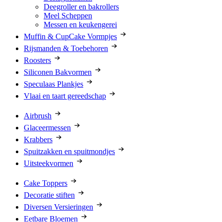
Deegroller en bakrollers
Meel Scheppen
Messen en keukengerei
Muffin & CupCake Vormpjes
Rijsmanden & Toebehoren
Roosters
Siliconen Bakvormen
Speculaas Plankjes
Vlaai en taart gereedschap
Airbrush
Glaceermessen
Krabbers
Spuitzakken en spuitmondjes
Uitsteekvormen
Cake Toppers
Decoratie stiften
Diversen Versieringen
Eetbare Bloemen