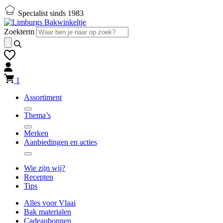
Naar
Naar
Specialist sinds 1983
hoofd-
footer
inhoud
gaan
Zoekterm
gaan
1
Assortiment
Thema’s
Merken
Aanbiedingen en acties
Wie zijn wij?
Recepten
Tips
Alles voor Vlaai
Bak materialen
Cadeaubonnen