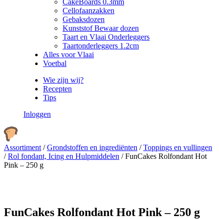
CakeBoards 0.3mm
Cellofaanzakken
Gebaksdozen
Kunststof Bewaar dozen
Taart en Vlaai Onderleggers
Taartonderleggers 1.2cm
Alles voor Vlaai
Voetbal
Wie zijn wij?
Recepten
Tips
Inloggen
Assortiment
/
Grondstoffen en ingrediënten
/
Toppings en vullingen
/
Rol fondant, Icing en Hulpmiddelen
/
FunCakes Rolfondant Hot
Pink – 250 g
FunCakes Rolfondant Hot Pink – 250 g