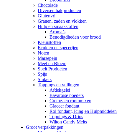
Chocolade
Diversen bakproducten
Glutenvrij
Granen, zaden en vlokken
Hulp en smaakstoffen
Aroma’s
Benodigdheden voor brood
Kleurstoffen
Kruiden en specerijen
Noten
Marsepein
Meel en Bloem
Spelt Producten
Spijs
Suikers
Toppings en vullingen
Afdekgelei
Bavaroise poeders
Creme- en roommixen
Glaceer fondant
Rol fondant, Icing en Hulpmiddelen
Toppings & Drips
Wilton Candy Melts
Groot verpakkingen