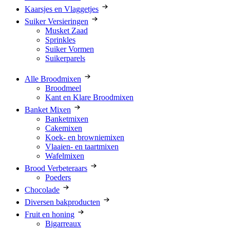
Kaarsjes en Vlaggetjes
Suiker Versieringen
Musket Zaad
Sprinkles
Suiker Vormen
Suikerparels
Alle Broodmixen
Broodmeel
Kant en Klare Broodmixen
Banket Mixen
Banketmixen
Cakemixen
Koek- en browniemixen
Vlaaien- en taartmixen
Wafelmixen
Brood Verbeteraars
Poeders
Chocolade
Diversen bakproducten
Fruit en honing
Bigarreaux