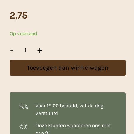
2,75
Op voorraad
FunCakes
-
+
Rolfondant
Mystic
Turquoise
Toevoegen aan winkelwagen
-
250
g
aantal
Voor 15:00 besteld, zelfde dag
verstuurd
Onze klanten waarderen ons met
een 9.1