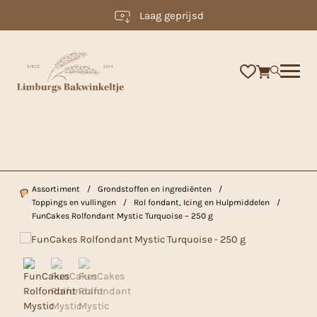
Laag geprijsd
×
Assortiment
/
Grondstoffen en ingrediënten
/
Toppings en vullingen
/
Rol fondant, Icing en Hulpmiddelen
/
FunCakes Rolfondant Mystic Turquoise – 250 g