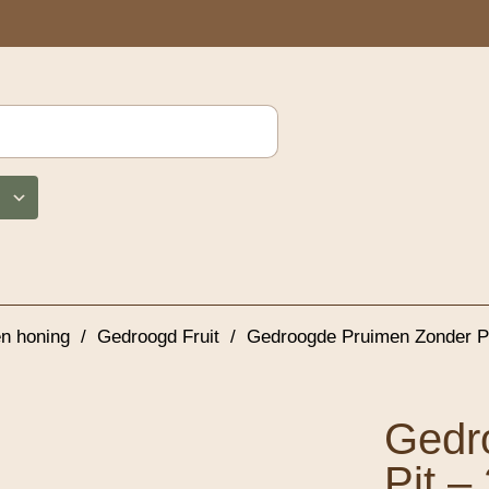
en honing
/
Gedroogd Fruit
/
Gedroogde Pruimen Zonder Pi
Gedr
Pit –