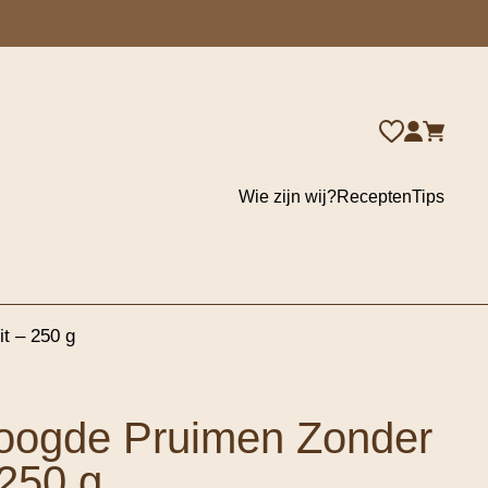
Wie zijn wij?
Recepten
Tips
t – 250 g
oogde Pruimen Zonder
 250 g