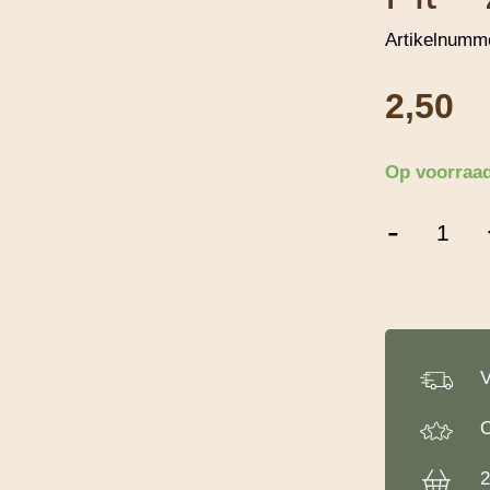
Artikelnumm
2,50
Op voorraa
Gedroogde
-
Pruimen
Zonder
Pit
-
250
g
aantal
V
O
2