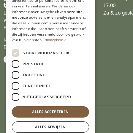
advertenties te personaliseren en om ons
+31455226693
17.00
verkeer te analyseren. We delen ook
informatie over uw gebruik van onze site
Limburgs Bakwinkeltje
Za & zo gesl
met onze advertentie- en analysepartners,
Wijngaardsweg 16
die deze kunnen combineren met andere
6412 PJ Heerlen
informatie die u aan hen heeft verstrekt of
die zij hebben verzameld door uw gebruik
KVK 14069470
van hun diensten.
Privacybeleid
BTW NL809913914.B01
STRIKT NOODZAKELIJK
PRESTATIE
TARGETING
FUNCTIONEEL
NIET-GECLASSIFICEERD
ALLES ACCEPTEREN
ALLES AFWIJZEN