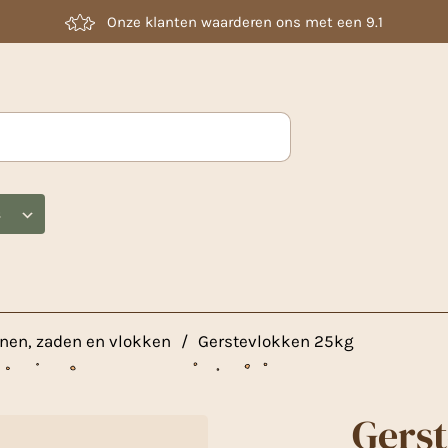
Laag geprijsd
s
nen, zaden en vlokken
/
Gerstevlokken 25kg
Gers