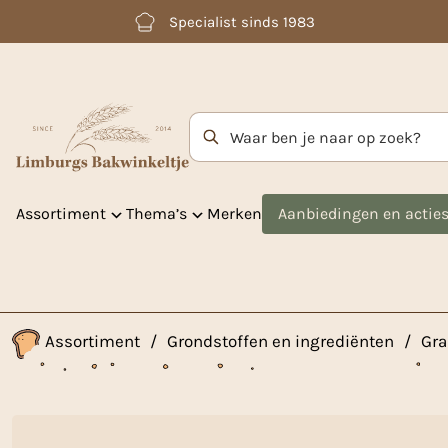
Betaal achteraf met Klarna
Zoekterm
Assortiment
Thema’s
Merken
Aanbiedingen en actie
Assortiment
/
Grondstoffen en ingrediënten
/
Gra