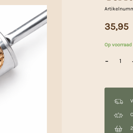
Artikelnum
35,95
Op voorraad
Gerstevlokken
-
25kg
aantal
V
O
2