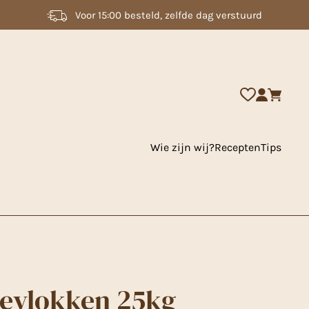
2000 + artikelen uit voorraad leverbaar
Wie zijn wij?
Recepten
Tips
tevlokken 25kg