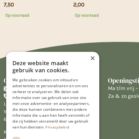
7,50
2,00
Op voorraad
Op voorraad
×
Deze website maakt
gebruik van cookies.
Contact
Openingst
We gebruiken cookies om inhoud en
advertenties te personaliseren en om ons
info@limburgsbakwinkeltje.nl
Ma t/m vrij – 
verkeer te analyseren. We delen ook
+31455226693
Za & zo gesl
informatie over uw gebruik van onze site
Limburgs Bakwinkeltje
met onze advertentie- en analysepartners,
die deze kunnen combineren met andere
Wijngaardsweg 16
informatie die u aan hen heeft verstrekt of
6412 PJ Heerlen
die zij hebben verzameld door uw gebruik
van hun diensten.
Privacybeleid
KVK 14069470