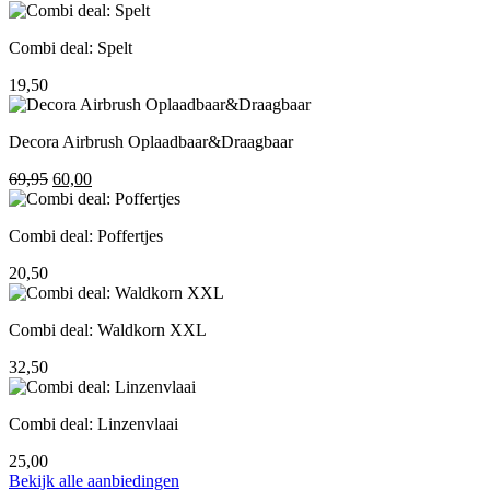
prijs
prijs
was:
is:
Combi deal: Spelt
195,00.
155,00.
19,50
Decora Airbrush Oplaadbaar&Draagbaar
Oorspronkelijke
Huidige
69,95
60,00
prijs
prijs
was:
is:
Combi deal: Poffertjes
69,95.
60,00.
20,50
Combi deal: Waldkorn XXL
32,50
Combi deal: Linzenvlaai
25,00
Bekijk alle aanbiedingen