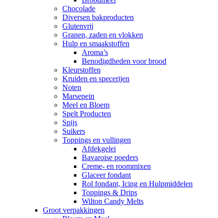
Chocolade
Diversen bakproducten
Glutenvrij
Granen, zaden en vlokken
Hulp en smaakstoffen
Aroma’s
Benodigdheden voor brood
Kleurstoffen
Kruiden en specerijen
Noten
Marsepein
Meel en Bloem
Spelt Producten
Spijs
Suikers
Toppings en vullingen
Afdekgelei
Bavaroise poeders
Creme- en roommixen
Glaceer fondant
Rol fondant, Icing en Hulpmiddelen
Toppings & Drips
Wilton Candy Melts
Groot verpakkingen