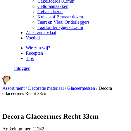
CakeBoards 0.3mm
Cellofaanzakken
Gebaksdozen
Kunststof Bewaar dozen
Taart en Vlaai Onderleggers
Taartonderleggers 1.2cm
Alles voor Vlaai
Voetbal
Wie zijn wij?
Recepten
Tips
Inloggen
Assortiment
/
Decoratie materiaal
/
Glaceermessen
/
Decora
Glaceermes Recht 33cm
Decora Glaceermes Recht 33cm
Artikelnummer:
11342