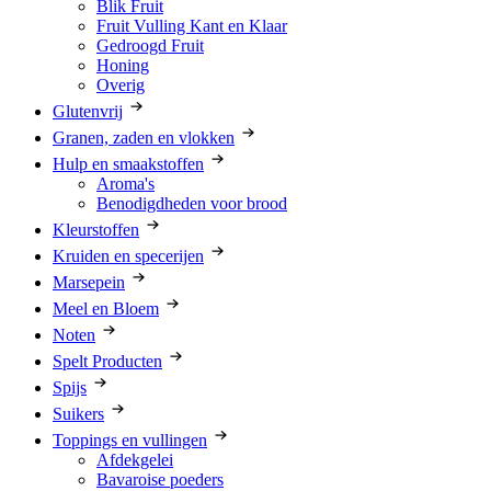
Blik Fruit
Fruit Vulling Kant en Klaar
Gedroogd Fruit
Honing
Overig
Glutenvrij
Granen, zaden en vlokken
Hulp en smaakstoffen
Aroma's
Benodigdheden voor brood
Kleurstoffen
Kruiden en specerijen
Marsepein
Meel en Bloem
Noten
Spelt Producten
Spijs
Suikers
Toppings en vullingen
Afdekgelei
Bavaroise poeders