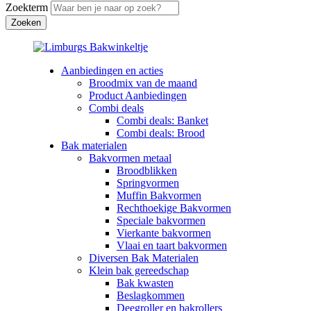
Zoekterm
Aanbiedingen en acties
Broodmix van de maand
Product Aanbiedingen
Combi deals
Combi deals: Banket
Combi deals: Brood
Bak materialen
Bakvormen metaal
Broodblikken
Springvormen
Muffin Bakvormen
Rechthoekige Bakvormen
Speciale bakvormen
Vierkante bakvormen
Vlaai en taart bakvormen
Diversen Bak Materialen
Klein bak gereedschap
Bak kwasten
Beslagkommen
Deegroller en bakrollers