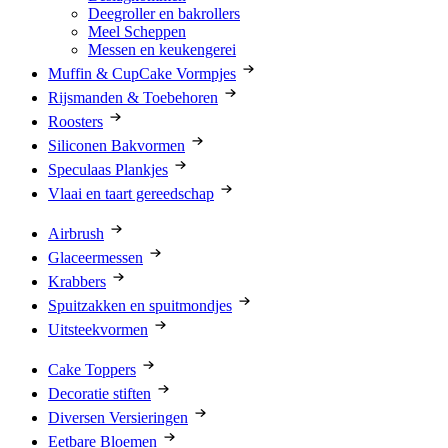
Deegroller en bakrollers
Meel Scheppen
Messen en keukengerei
Muffin & CupCake Vormpjes
Rijsmanden & Toebehoren
Roosters
Siliconen Bakvormen
Speculaas Plankjes
Vlaai en taart gereedschap
Airbrush
Glaceermessen
Krabbers
Spuitzakken en spuitmondjes
Uitsteekvormen
Cake Toppers
Decoratie stiften
Diversen Versieringen
Eetbare Bloemen