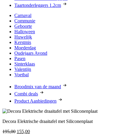
Taartonderleggers 1.2cm
Carnaval
Communie
Geboorte
Halloween
Huwelijk
Kerstmis
Moederdag
Oudejaars Avond
Pasen
Sinterklaas
Valentijn
Voetbal
Broodmix van de maand
Combi deals
Product Aanbiedingen
Decora Elektrische draaitafel met Siliconenplaat
Oorspronkelijke
Huidige
195,00
155,00