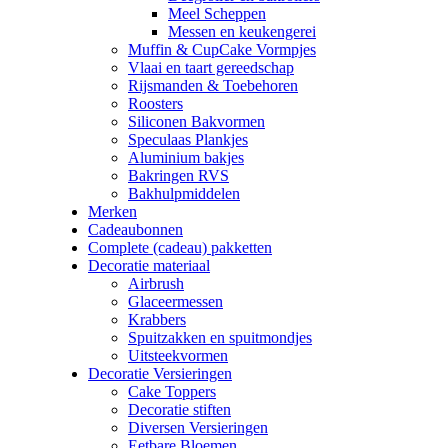
Meel Scheppen
Messen en keukengerei
Muffin & CupCake Vormpjes
Vlaai en taart gereedschap
Rijsmanden & Toebehoren
Roosters
Siliconen Bakvormen
Speculaas Plankjes
Aluminium bakjes
Bakringen RVS
Bakhulpmiddelen
Merken
Cadeaubonnen
Complete (cadeau) pakketten
Decoratie materiaal
Airbrush
Glaceermessen
Krabbers
Spuitzakken en spuitmondjes
Uitsteekvormen
Decoratie Versieringen
Cake Toppers
Decoratie stiften
Diversen Versieringen
Eetbare Bloemen