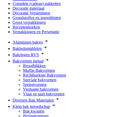
Complete (cadeau) pakketten
Decoratie materiaal
Decoratie Versieringen
Grondstoffen en ingrediënten
Groot verpakkingen
Receptenboeken
Verpakkingen en Presentatie
Aluminium bakjes
Bakhulpmiddelen
Bakringen RVS
Bakvormen metaal
Broodblikken
Muffin Bakvormen
Rechthoekige Bakvormen
Speciale bakvormen
Springvormen
Vierkante bakvormen
Vlaai en taart bakvormen
Diversen Bak Materialen
Klein bak gereedschap
Bak kwasten
Beslagkommen