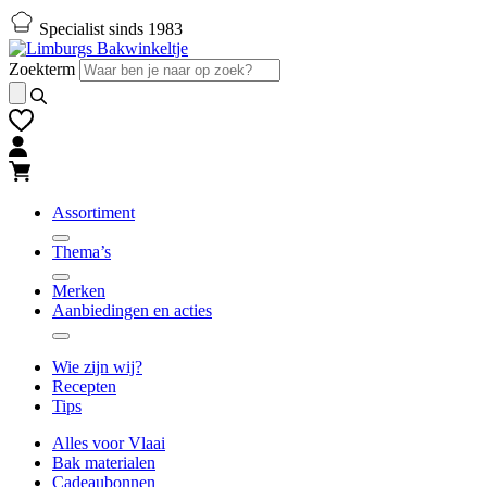
Naar
Naar
Specialist sinds 1983
hoofd-
footer
inhoud
gaan
Zoekterm
gaan
Assortiment
Thema’s
Merken
Aanbiedingen en acties
Wie zijn wij?
Recepten
Tips
Alles voor Vlaai
Bak materialen
Cadeaubonnen