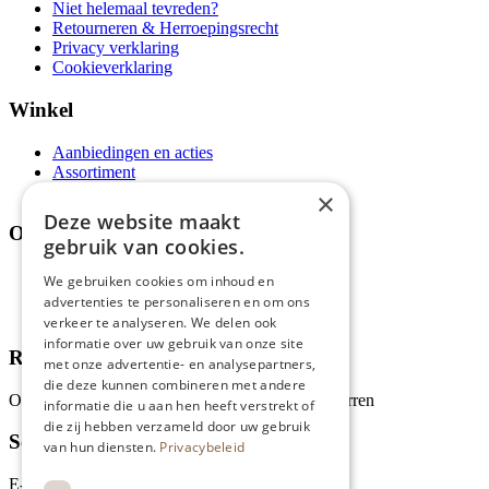
Niet helemaal tevreden?
Retourneren & Herroepingsrecht
Privacy verklaring
Cookieverklaring
Winkel
Aanbiedingen en acties
Assortiment
Thema's
×
Deze website maakt
Over ons
gebruik van cookies.
Wie zijn wij?
We gebruiken cookies om inhoud en
Recepten
advertenties te personaliseren en om ons
Tips
verkeer te analyseren. We delen ook
informatie over uw gebruik van onze site
Recensies
met onze advertentie- en analysepartners,
die deze kunnen combineren met andere
Onze klanten waarderen ons met 4.9 van de 5 sterren
informatie die u aan hen heeft verstrekt of
die zij hebben verzameld door uw gebruik
Schrijf je in voor onze nieuwsbrief
van hun diensten.
Privacybeleid
E-mailadres