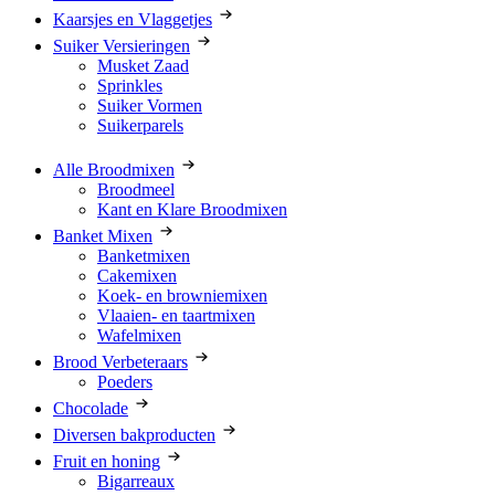
Kaarsjes en Vlaggetjes
Suiker Versieringen
Musket Zaad
Sprinkles
Suiker Vormen
Suikerparels
Alle Broodmixen
Broodmeel
Kant en Klare Broodmixen
Banket Mixen
Banketmixen
Cakemixen
Koek- en browniemixen
Vlaaien- en taartmixen
Wafelmixen
Brood Verbeteraars
Poeders
Chocolade
Diversen bakproducten
Fruit en honing
Bigarreaux