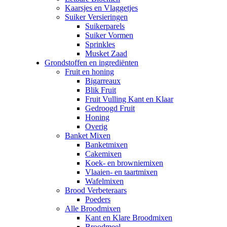
Kaarsjes en Vlaggetjes
Suiker Versieringen
Suikerparels
Suiker Vormen
Sprinkles
Musket Zaad
Grondstoffen en ingrediënten
Fruit en honing
Bigarreaux
Blik Fruit
Fruit Vulling Kant en Klaar
Gedroogd Fruit
Honing
Overig
Banket Mixen
Banketmixen
Cakemixen
Koek- en browniemixen
Vlaaien- en taartmixen
Wafelmixen
Brood Verbeteraars
Poeders
Alle Broodmixen
Kant en Klare Broodmixen
Broodmeel