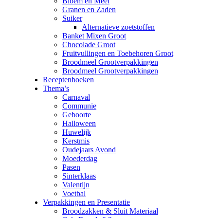
Bloem en Meel
Granen en Zaden
Suiker
Alternatieve zoetstoffen
Banket Mixen Groot
Chocolade Groot
Fruitvullingen en Toebehoren Groot
Broodmeel Grootverpakkingen
Broodmeel Grootverpakkingen
Receptenboeken
Thema’s
Carnaval
Communie
Geboorte
Halloween
Huwelijk
Kerstmis
Oudejaars Avond
Moederdag
Pasen
Sinterklaas
Valentijn
Voetbal
Verpakkingen en Presentatie
Broodzakken & Sluit Materiaal