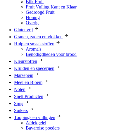
Blik Fruit
Fruit Vulling Kant en Klaar
Gedroogd Fruit
Honing
Overig
Glutenvrij
Granen, zaden en vlokken
Hulp en smaakstoffen
Aroma's
Benodigdheden voor brood
Kleurstoffen
Kruiden en specerijen
Marsepein
Meel en Bloem
Noten
Spelt Producten
Spijs
Suikers
Toppings en vullingen
Afdekgelei
Bavaroise poeders