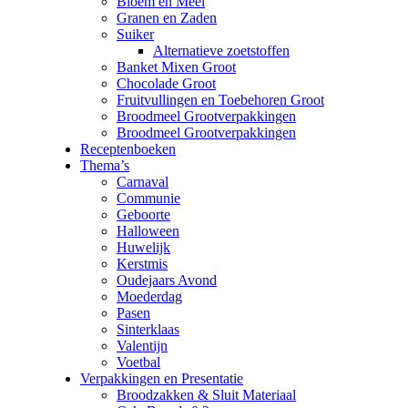
Bloem en Meel
Granen en Zaden
Suiker
Alternatieve zoetstoffen
Banket Mixen Groot
Chocolade Groot
Fruitvullingen en Toebehoren Groot
Broodmeel Grootverpakkingen
Broodmeel Grootverpakkingen
Receptenboeken
Thema’s
Carnaval
Communie
Geboorte
Halloween
Huwelijk
Kerstmis
Oudejaars Avond
Moederdag
Pasen
Sinterklaas
Valentijn
Voetbal
Verpakkingen en Presentatie
Broodzakken & Sluit Materiaal