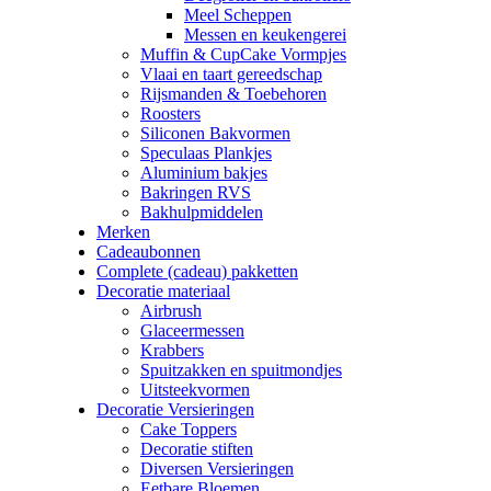
Meel Scheppen
Messen en keukengerei
Muffin & CupCake Vormpjes
Vlaai en taart gereedschap
Rijsmanden & Toebehoren
Roosters
Siliconen Bakvormen
Speculaas Plankjes
Aluminium bakjes
Bakringen RVS
Bakhulpmiddelen
Merken
Cadeaubonnen
Complete (cadeau) pakketten
Decoratie materiaal
Airbrush
Glaceermessen
Krabbers
Spuitzakken en spuitmondjes
Uitsteekvormen
Decoratie Versieringen
Cake Toppers
Decoratie stiften
Diversen Versieringen
Eetbare Bloemen