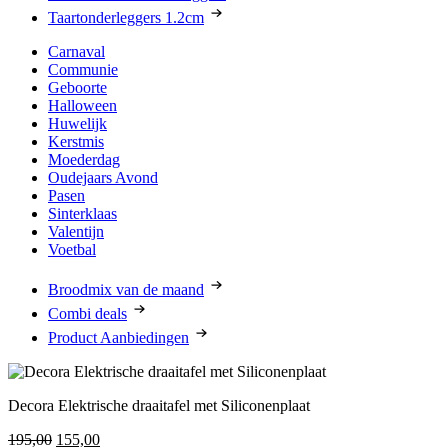
Taartonderleggers 1.2cm
Carnaval
Communie
Geboorte
Halloween
Huwelijk
Kerstmis
Moederdag
Oudejaars Avond
Pasen
Sinterklaas
Valentijn
Voetbal
Broodmix van de maand
Combi deals
Product Aanbiedingen
Decora Elektrische draaitafel met Siliconenplaat
Oorspronkelijke
Huidige
195,00
155,00