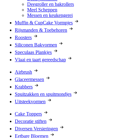
Deegroller en bakrollers
Meel Scheppen
Messen en keukengerei
Muffin & CupCake Vormpjes
Rijsmanden & Toebehoren
Roosters
Siliconen Bakvormen
Speculaas Plankjes
Vlaai en taart gereedschap
Airbrush
Glaceermessen
Krabbers
Spuitzakken en spuitmondjes
Uitsteekvormen
Cake Toppers
Decoratie stiften
Diversen Versieringen
Eetbare Bloemen