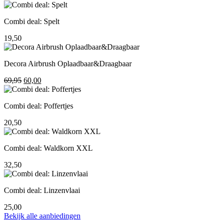
prijs
prijs
was:
is:
Combi deal: Spelt
195,00.
155,00.
19,50
Decora Airbrush Oplaadbaar&Draagbaar
Oorspronkelijke
Huidige
69,95
60,00
prijs
prijs
was:
is:
Combi deal: Poffertjes
69,95.
60,00.
20,50
Combi deal: Waldkorn XXL
32,50
Combi deal: Linzenvlaai
25,00
Bekijk alle aanbiedingen