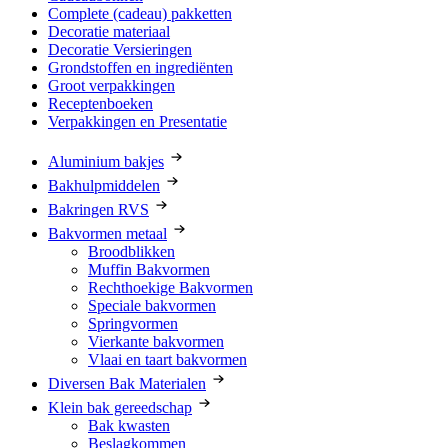
Complete (cadeau) pakketten
Decoratie materiaal
Decoratie Versieringen
Grondstoffen en ingrediënten
Groot verpakkingen
Receptenboeken
Verpakkingen en Presentatie
Aluminium bakjes
Bakhulpmiddelen
Bakringen RVS
Bakvormen metaal
Broodblikken
Muffin Bakvormen
Rechthoekige Bakvormen
Speciale bakvormen
Springvormen
Vierkante bakvormen
Vlaai en taart bakvormen
Diversen Bak Materialen
Klein bak gereedschap
Bak kwasten
Beslagkommen