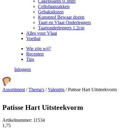
CakeBoards 0.3mm
Cellofaanzakken
Gebaksdozen
Kunststof Bewaar dozen
Taart en Vlaai Onderleggers
Taartonderleggers 1.2cm
Alles voor Vlaai
Voetbal
Wie zijn wij?
Recepten
Tips
Inloggen
Assortiment
/
Thema's
/
Valentijn
/
Patisse Hart Uitsteekvorm
Patisse Hart Uitsteekvorm
Artikelnummer:
11534
1,75