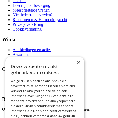
Contact
Levertijd en bezorging
Meest gestelde vragen
Niet helemaal tevreden?
Retourneren & Herroepingsrecht
Privacy verklaring
Cookieverklaring
Winkel
Aanbiedingen en acties
Assortiment
Thema's
×
Deze website maakt
Over ons
gebruik van cookies.
Wie zijn wij?
We gebruiken cookies om inhoud en
Recepten
advertenties te personaliseren en om ons
Tips
verkeer te analyseren. We delen ook
informatie over uw gebruik van onze site
Recensies
met onze advertentie- en analysepartners,
die deze kunnen combineren met andere
Onze klanten waarderen ons met 4.9 van de 5 sterren
informatie die u aan hen heeft verstrekt of
die zij hebben verzameld door uw gebruik