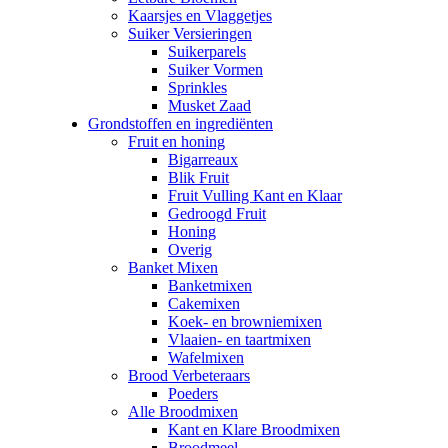
Kaarsjes en Vlaggetjes
Suiker Versieringen
Suikerparels
Suiker Vormen
Sprinkles
Musket Zaad
Grondstoffen en ingrediënten
Fruit en honing
Bigarreaux
Blik Fruit
Fruit Vulling Kant en Klaar
Gedroogd Fruit
Honing
Overig
Banket Mixen
Banketmixen
Cakemixen
Koek- en browniemixen
Vlaaien- en taartmixen
Wafelmixen
Brood Verbeteraars
Poeders
Alle Broodmixen
Kant en Klare Broodmixen
Broodmeel