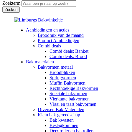
Zoekterm
Aanbiedingen en acties
Broodmix van de maand
Product Aanbiedingen
Combi deals
Combi deals: Banket
Combi deals: Brood
Bak materialen
Bakvormen metaal
Broodblikken
Springvormen
Muffin Bakvormen
Rechthoekige Bakvormen
Speciale bakvormen
Vierkante bakvormen
Vlaai en taart bakvormen
Diversen Bak Materialen
Klein bak gereedschap
Bak kwasten
Beslagkommen
Deegroller en bakrollers