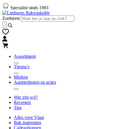
Naar
Naar
Specialist sinds 1983
hoofd-
footer
inhoud
gaan
Zoekterm
gaan
Assortiment
Thema’s
Merken
Aanbiedingen en acties
Wie zijn wij?
Recepten
Tips
Alles voor Vlaai
Bak materialen
Cadeaubonnen