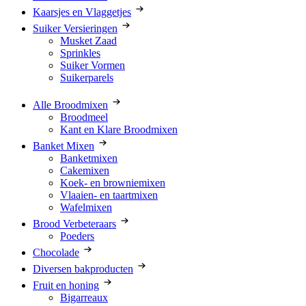
Kaarsjes en Vlaggetjes
Suiker Versieringen
Musket Zaad
Sprinkles
Suiker Vormen
Suikerparels
Alle Broodmixen
Broodmeel
Kant en Klare Broodmixen
Banket Mixen
Banketmixen
Cakemixen
Koek- en browniemixen
Vlaaien- en taartmixen
Wafelmixen
Brood Verbeteraars
Poeders
Chocolade
Diversen bakproducten
Fruit en honing
Bigarreaux