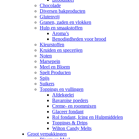
Chocolade
Diversen bakproducten
Glutenvrij
Granen, zaden en vlokken
Hulp en smaakstoffen
Aroma’s
Benodigdheden voor brood
Kleurstoffen
Kruiden en specerijen
Noten
Marsepein
Meel en Bloem
Spelt Producten
Spijs
Suikers
Toppings en vullingen
Afdekgelei
Bavaroise poeders
Creme- en roommixen
Glaceer fondant
Rol fondant, Icing en Hulpmiddelen
Toppings & Drips
Wilton Candy Melts
Groot verpakkingen