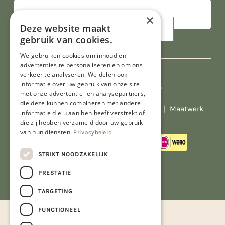
×
Deze website maakt
gebruik van cookies.
We gebruiken cookies om inhoud en
advertenties te personaliseren en om ons
verkeer te analyseren. We delen ook
informatie over uw gebruik van onze site
Al onze prijzen zijn incl. BTW
met onze advertentie- en analysepartners,
die deze kunnen combineren met andere
© Copyright 2026 Limburgs Bakwinkeltje |
Maatwerk
informatie die u aan hen heeft verstrekt of
website webmix
die zij hebben verzameld door uw gebruik
van hun diensten.
Privacybeleid
STRIKT NOODZAKELIJK
PRESTATIE
TARGETING
FUNCTIONEEL