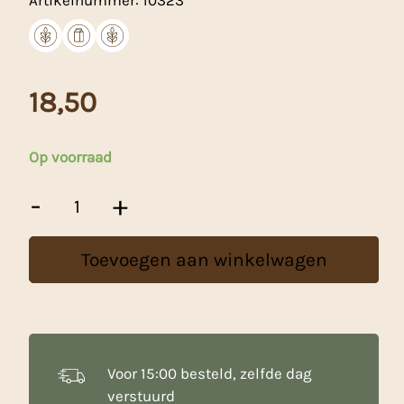
18,50
Op voorraad
Moscovisch
-
+
Biscuit
/
Kapselmix
Toevoegen aan winkelwagen
-
5
Kg
aantal
Voor 15:00 besteld, zelfde dag
verstuurd