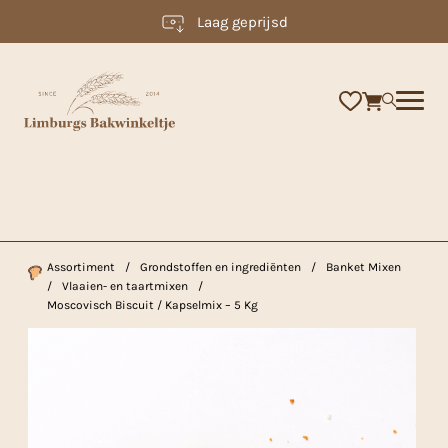
Laag geprijsd
×
Assortiment
/
Grondstoffen en ingrediënten
/
Banket Mixen
/
Vlaaien- en taartmixen
/
Moscovisch Biscuit / Kapselmix – 5 Kg