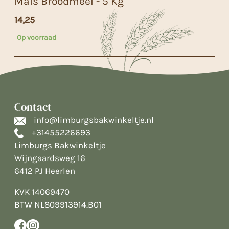
Mais Broodmeel - 5 Kg
14,25
Op voorraad
Contact
info@limburgsbakwinkeltje.nl
+31455226693
Limburgs Bakwinkeltje
Wijngaardsweg 16
6412 PJ Heerlen
KVK 14069470
BTW NL809913914.B01