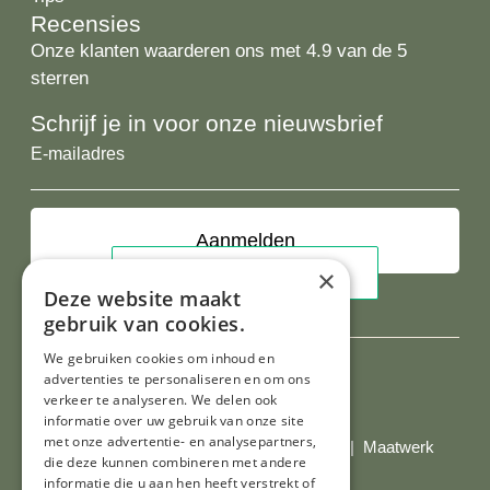
Recensies
Onze klanten waarderen ons met 4.9 van de 5
sterren
Schrijf je in voor onze nieuwsbrief
E-
mailadres
×
Deze website maakt
gebruik van cookies.
We gebruiken cookies om inhoud en
advertenties te personaliseren en om ons
verkeer te analyseren. We delen ook
Al onze prijzen zijn incl. BTW
informatie over uw gebruik van onze site
met onze advertentie- en analysepartners,
© Copyright 2026 Limburgs Bakwinkeltje |
Maatwerk
die deze kunnen combineren met andere
website webmix
informatie die u aan hen heeft verstrekt of