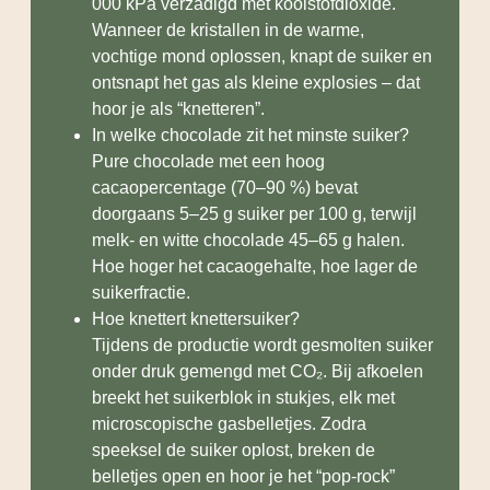
000 kPa verzadigd met koolstofdioxide.
Wanneer de kristallen in de warme,
vochtige mond oplossen, knapt de suiker en
ontsnapt het gas als kleine explosies – dat
hoor je als “knetteren”.
In welke chocolade zit het minste suiker?
Pure chocolade met een hoog
cacaopercentage (70–90 %) bevat
doorgaans 5–25 g suiker per 100 g, terwijl
melk- en witte chocolade 45–65 g halen.
Hoe hoger het cacaogehalte, hoe lager de
suikerfractie.
Hoe knettert knettersuiker?
Tijdens de productie wordt gesmolten suiker
onder druk gemengd met CO₂. Bij afkoelen
breekt het suikerblok in stukjes, elk met
microscopische gasbelletjes. Zodra
speeksel de suiker oplost, breken de
belletjes open en hoor je het “pop-rock”