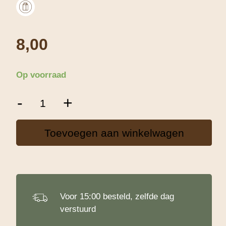
8,00
Op voorraad
Knetter
-
+
Suiker
Chocolade
-
Toevoegen aan winkelwagen
250
g
aantal
Voor 15:00 besteld, zelfde dag
verstuurd