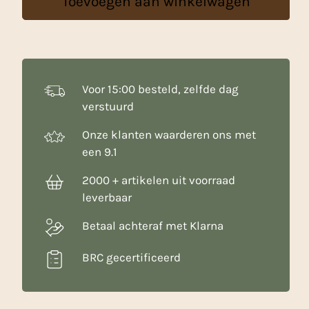
Toevoegen aan winkelwagen
ml
aantal
Voor 15:00 besteld, zelfde dag
verstuurd
Onze klanten waarderen ons met
een 9.1
2000 + artikelen uit voorraad
leverbaar
Betaal achteraf met Klarna
BRC gecertificeerd