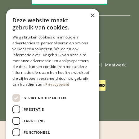
×
Deze website maakt
gebruik van cookies.
We gebruiken cookies om inhoud en
advertenties te personaliseren en om ons
verkeer te analyseren. We delen ook
Al onze prijzen zijn incl. BTW
informatie over uw gebruik van onze site
met onze advertentie- en analysepartners,
© Copyright 2026 Limburgs Bakwinkeltje |
Maatwerk
die deze kunnen combineren met andere
website webmix
informatie die u aan hen heeft verstrekt of
die zij hebben verzameld door uw gebruik
van hun diensten.
Privacybeleid
STRIKT NOODZAKELIJK
PRESTATIE
TARGETING
FUNCTIONEEL