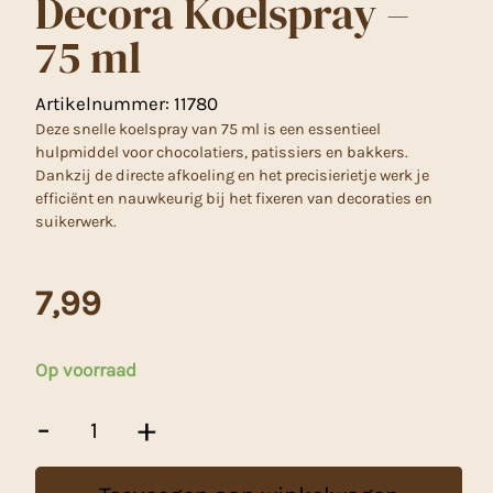
Decora Koelspray –
75 ml
Artikelnummer:
11780
Deze snelle koelspray van 75 ml is een essentieel
hulpmiddel voor chocolatiers, patissiers en bakkers.
Dankzij de directe afkoeling en het precisierietje werk je
efficiënt en nauwkeurig bij het fixeren van decoraties en
suikerwerk.
7,99
Op voorraad
Decora
-
+
Koelspray
-
75