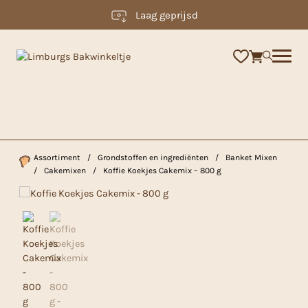
Laag geprijsd
×
Assortiment
/
Grondstoffen en ingrediënten
/
Banket Mixen
/
Cakemixen
/
Koffie Koekjes Cakemix – 800 g