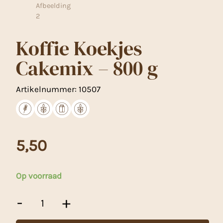
Koffie Koekjes
Cakemix – 800 g
Artikelnummer:
10507
5,50
Op voorraad
Koffie
-
+
Koekjes
Cakemix
-