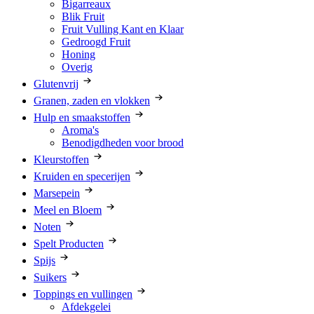
Bigarreaux
Blik Fruit
Fruit Vulling Kant en Klaar
Gedroogd Fruit
Honing
Overig
Glutenvrij
Granen, zaden en vlokken
Hulp en smaakstoffen
Aroma's
Benodigdheden voor brood
Kleurstoffen
Kruiden en specerijen
Marsepein
Meel en Bloem
Noten
Spelt Producten
Spijs
Suikers
Toppings en vullingen
Afdekgelei