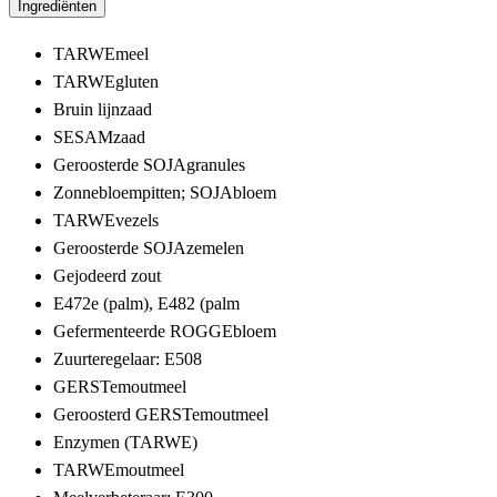
Ingrediënten
TARWEmeel
TARWEgluten
Bruin lijnzaad
SESAMzaad
Geroosterde SOJAgranules
Zonnebloempitten; SOJAbloem
TARWEvezels
Geroosterde SOJAzemelen
Gejodeerd zout
E472e (palm), E482 (palm
Gefermenteerde ROGGEbloem
Zuurteregelaar: E508
GERSTemoutmeel
Geroosterd GERSTemoutmeel
Enzymen (TARWE)
TARWEmoutmeel