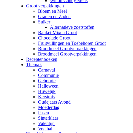
Wilton Candy Melts
Groot verpakkingen
Bloem en Meel
Granen en Zaden
Suiker
Alternatieve zoetstoffen
Banket Mixen Groot
Chocolade Groot
Fruitvullingen en Toebehoren Groot
Broodmeel Grootverpakkingen
Broodmeel Grootverpakkingen
Receptenboeken
Thema’s
Carnaval
Communie
Geboorte
Halloween
Huwelijk
Kerstmis
Oudejaars Avond
Moederdag
Pasen
Sinterklaas
Valentijn
Voetbal