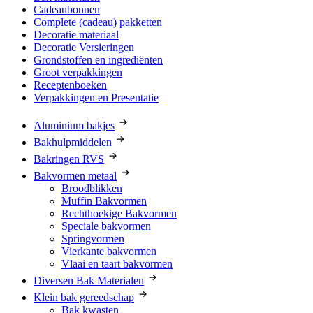
Cadeaubonnen
Complete (cadeau) pakketten
Decoratie materiaal
Decoratie Versieringen
Grondstoffen en ingrediënten
Groot verpakkingen
Receptenboeken
Verpakkingen en Presentatie
Aluminium bakjes
Bakhulpmiddelen
Bakringen RVS
Bakvormen metaal
Broodblikken
Muffin Bakvormen
Rechthoekige Bakvormen
Speciale bakvormen
Springvormen
Vierkante bakvormen
Vlaai en taart bakvormen
Diversen Bak Materialen
Klein bak gereedschap
Bak kwasten