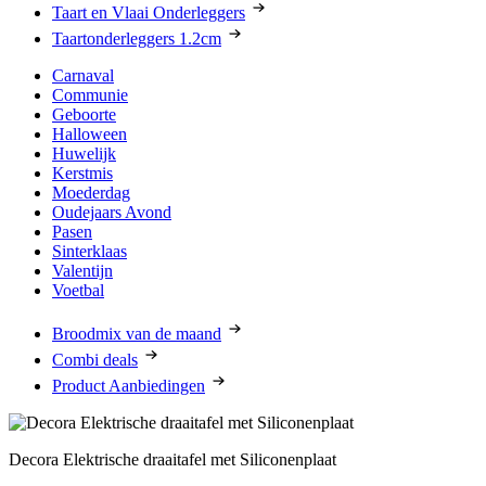
Taart en Vlaai Onderleggers
Taartonderleggers 1.2cm
Carnaval
Communie
Geboorte
Halloween
Huwelijk
Kerstmis
Moederdag
Oudejaars Avond
Pasen
Sinterklaas
Valentijn
Voetbal
Broodmix van de maand
Combi deals
Product Aanbiedingen
Decora Elektrische draaitafel met Siliconenplaat