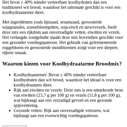
Het bevat ± 40% minder verteerbare koolhydraten dan een
traditioneel wit brood, waardoor het uitermate geschikt is voor een
koolhydraatarmer dieet.
Met ingrediënten zoals lijnzaad, sesamzaad, geroosterde
sojagranules, zonnebloempitten, soja-eiwit en tarwevezels, biedt
deze mix een rijkdom aan onverzadigde vetten, eiwitten en vezels.
Het verlaagde zoutgehalte maakt deze mix bovendien geschikt voor
een gezonder voedingspatroon. Het gebruik van gefermenteerde
roggebloem en geroosterde moutbloemen zorgt voor een diepere,
rijkere smaak.
Waarom kiezen voor Koolhydraatarme Broodmix?
Koolhydraatarmer: Bevat ± 40% minder verteerbare
koolhydraten dan wit brood, waardoor het ideaal is voor een
koolhydraatarm dieet.
Rijk aan eiwitten en vezels: Deze mix is een uitstekende bron
van eiwitten (23,7 g per 100 g) en vezels (11,8 g per 100 g),
wat bijdraagt aan een verzadigd gevoel en een gezonde
spijsvertering.
Gezonde vetten: Rijk aan onverzadigde vetzuren, wat
bijdraagt aan een evenwichtig voedingspatroon.