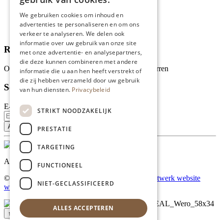
Wie zijn wij?
We gebruiken cookies om inhoud en
Recepten
advertenties te personaliseren en om ons
Tips
verkeer te analyseren. We delen ook
informatie over uw gebruik van onze site
Recensies
met onze advertentie- en analysepartners,
die deze kunnen combineren met andere
Onze klanten waarderen ons met 4.9 van de 5 sterren
informatie die u aan hen heeft verstrekt of
die zij hebben verzameld door uw gebruik
Schrijf je in voor onze nieuwsbrief
van hun diensten.
Privacybeleid
E-mailadres
STRIKT NOODZAKELIJK
PRESTATIE
TARGETING
Al onze prijzen zijn incl. BTW
FUNCTIONEEL
© Copyright 2026 Limburgs Bakwinkeltje |
Maatwerk website
NIET-GECLASSIFICEERD
webmix
ALLES ACCEPTEREN
↑ Top