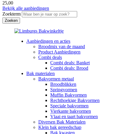
25,00
Bekijk alle aanbiedingen
Zoekterm
Aanbiedingen en acties
Broodmix van de maand
Product Aanbiedingen
Combi deals
Combi deals: Banket
Combi deals: Brood
Bak materialen
Bakvormen metaal
Broodblikken
Springvormen
Muffin Bakvormen
Rechthoekige Bakvormen
Speciale bakvormen
Vierkante bakvormen
Vlaai en taart bakvormen
Diversen Bak Materialen
Klein bak gereedschap
Bak kwasten