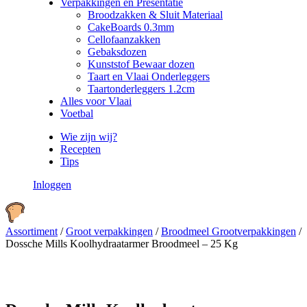
Verpakkingen en Presentatie
Broodzakken & Sluit Materiaal
CakeBoards 0.3mm
Cellofaanzakken
Gebaksdozen
Kunststof Bewaar dozen
Taart en Vlaai Onderleggers
Taartonderleggers 1.2cm
Alles voor Vlaai
Voetbal
Wie zijn wij?
Recepten
Tips
Inloggen
Assortiment
/
Groot verpakkingen
/
Broodmeel Grootverpakkingen
/
Dossche Mills Koolhydraatarmer Broodmeel – 25 Kg