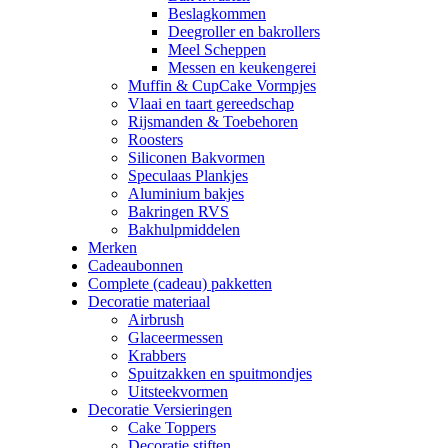
Beslagkommen
Deegroller en bakrollers
Meel Scheppen
Messen en keukengerei
Muffin & CupCake Vormpjes
Vlaai en taart gereedschap
Rijsmanden & Toebehoren
Roosters
Siliconen Bakvormen
Speculaas Plankjes
Aluminium bakjes
Bakringen RVS
Bakhulpmiddelen
Merken
Cadeaubonnen
Complete (cadeau) pakketten
Decoratie materiaal
Airbrush
Glaceermessen
Krabbers
Spuitzakken en spuitmondjes
Uitsteekvormen
Decoratie Versieringen
Cake Toppers
Decoratie stiften