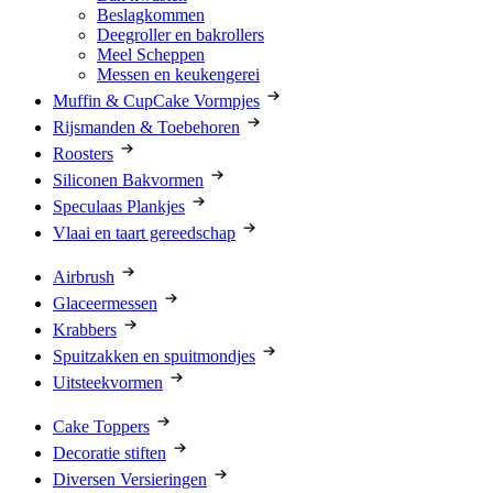
Beslagkommen
Deegroller en bakrollers
Meel Scheppen
Messen en keukengerei
Muffin & CupCake Vormpjes
Rijsmanden & Toebehoren
Roosters
Siliconen Bakvormen
Speculaas Plankjes
Vlaai en taart gereedschap
Airbrush
Glaceermessen
Krabbers
Spuitzakken en spuitmondjes
Uitsteekvormen
Cake Toppers
Decoratie stiften
Diversen Versieringen