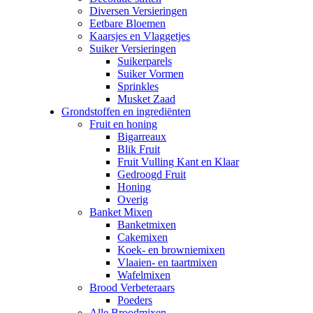
Diversen Versieringen
Eetbare Bloemen
Kaarsjes en Vlaggetjes
Suiker Versieringen
Suikerparels
Suiker Vormen
Sprinkles
Musket Zaad
Grondstoffen en ingrediënten
Fruit en honing
Bigarreaux
Blik Fruit
Fruit Vulling Kant en Klaar
Gedroogd Fruit
Honing
Overig
Banket Mixen
Banketmixen
Cakemixen
Koek- en browniemixen
Vlaaien- en taartmixen
Wafelmixen
Brood Verbeteraars
Poeders
Alle Broodmixen