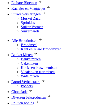
Eetbare Bloemen
Kaarsjes en Vlaggetjes
Suiker Versieringen
Musket Zaad
Sprinkles
Suiker Vormen
Suikerparels
Alle Broodmixen
Broodmeel
Kant en Klare Broodmixen
Banket Mixen
Banketmixen
Cakemixen
Koek- en browniemixen
Vlaaien- en taartmixen
Wafelmixen
Brood Verbeteraars
Poeders
Chocolade
Diversen bakproducten
Fruit en honing