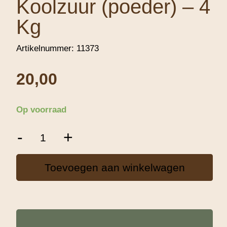
Koolzuur (poeder) – 4
Kg
Artikelnummer:
11373
20,00
Op voorraad
Koolzuur
-
+
(poeder)
-
4
Toevoegen aan winkelwagen
Kg
aantal