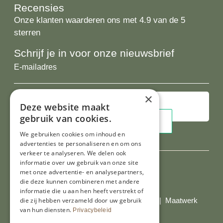
Recensies
Onze klanten waarderen ons met 4.9 van de 5
sterren
Schrijf je in voor onze nieuwsbrief
E-
mailadres
×
Deze website maakt
gebruik van cookies.
We gebruiken cookies om inhoud en
advertenties te personaliseren en om ons
verkeer te analyseren. We delen ook
informatie over uw gebruik van onze site
met onze advertentie- en analysepartners,
die deze kunnen combineren met andere
Al onze prijzen zijn incl. BTW
informatie die u aan hen heeft verstrekt of
die zij hebben verzameld door uw gebruik
© Copyright 2026 Limburgs Bakwinkeltje |
Maatwerk
van hun diensten.
Privacybeleid
website webmix