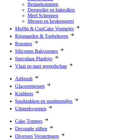
Beslagkommen
Deegroller en bakrollers
Meel Scheppen
Messen en keukengerei
Muffin & CupCake Vormpjes
Rijsmanden & Toebehoren
Roosters
Siliconen Bakvormen
Speculaas Plankjes
Vlaai en taart gereedschap
Airbrush
Glaceermessen
Krabbers
Spuitzakken en spuitmondjes
Uitsteekvormen
Cake Toppers
Decoratie stiften
Diversen Versieringen