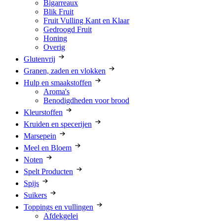
Bigarreaux
Blik Fruit
Fruit Vulling Kant en Klaar
Gedroogd Fruit
Honing
Overig
Glutenvrij
Granen, zaden en vlokken
Hulp en smaakstoffen
Aroma's
Benodigdheden voor brood
Kleurstoffen
Kruiden en specerijen
Marsepein
Meel en Bloem
Noten
Spelt Producten
Spijs
Suikers
Toppings en vullingen
Afdekgelei