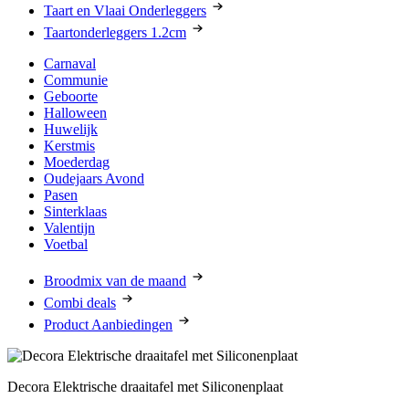
Taart en Vlaai Onderleggers
Taartonderleggers 1.2cm
Carnaval
Communie
Geboorte
Halloween
Huwelijk
Kerstmis
Moederdag
Oudejaars Avond
Pasen
Sinterklaas
Valentijn
Voetbal
Broodmix van de maand
Combi deals
Product Aanbiedingen
Decora Elektrische draaitafel met Siliconenplaat