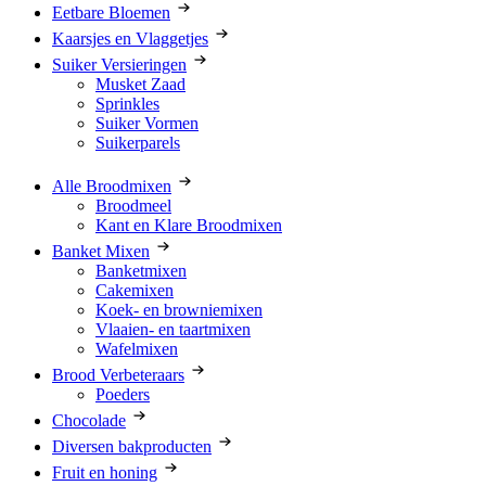
Eetbare Bloemen
Kaarsjes en Vlaggetjes
Suiker Versieringen
Musket Zaad
Sprinkles
Suiker Vormen
Suikerparels
Alle Broodmixen
Broodmeel
Kant en Klare Broodmixen
Banket Mixen
Banketmixen
Cakemixen
Koek- en browniemixen
Vlaaien- en taartmixen
Wafelmixen
Brood Verbeteraars
Poeders
Chocolade
Diversen bakproducten
Fruit en honing