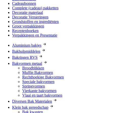
Cadeaubonnen
Complete (cadeau) pakketten
Decoratie materiaal
Decoratie Versieringen
Grondstoffen en ingrediënten
Groot verpakkingen
Receptenboeken
Verpakkingen en Presentatie
Aluminium bakjes
Bakhulpmiddelen
Bakringen RVS
Bakvormen metaal
Broodblikken
Muffin Bakvormen
Rechthoekige Bakvormen
Speciale bakvormen
Springvormen
Vierkante bakvormen
Vlaai en taart bakvormen
Diversen Bak Materialen
Klein bak gereedschap
Bak kwasten