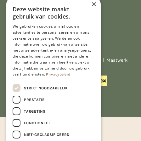
×
Deze website maakt
gebruik van cookies.
We gebruiken cookies om inhoud en
advertenties te personaliseren en om ons
verkeer te analyseren. We delen ook
informatie over uw gebruik van onze site
Al onze prijzen zijn incl. BTW
met onze advertentie- en analysepartners,
die deze kunnen combineren met andere
© Copyright 2026 Limburgs Bakwinkeltje |
Maatwerk
informatie die u aan hen heeft verstrekt of
website webmix
die zij hebben verzameld door uw gebruik
van hun diensten.
Privacybeleid
STRIKT NOODZAKELIJK
PRESTATIE
TARGETING
FUNCTIONEEL
NIET-GECLASSIFICEERD