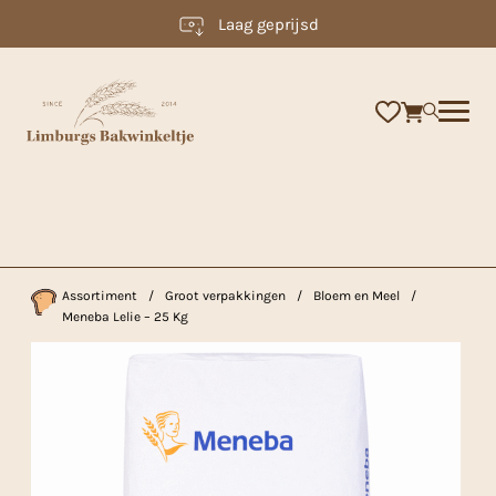
Laag geprijsd
×
Assortiment
/
Groot verpakkingen
/
Bloem en Meel
/
Meneba Lelie – 25 Kg