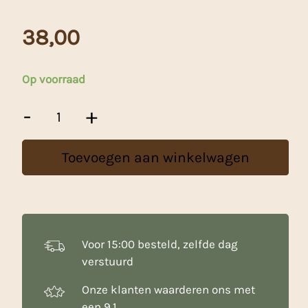
38,00
Op voorraad
Meneba
-
+
Lelie
-
25
Toevoegen aan winkelwagen
Kg
aantal
Voor 15:00 besteld, zelfde dag
verstuurd
Onze klanten waarderen ons met
een 9.1