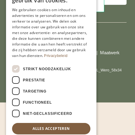
gebruik van cookies.
We gebruiken cookies om inhoud en
advertenties te personaliseren en om ons
verkeer te analyseren. We delen ook
informatie over uw gebruik van onze site
met onze advertentie- en analysepartners,
die deze kunnen combineren met andere
Al onze prijzen zijn incl. BTW
informatie die u aan hen heeft verstrekt of
die zij hebben verzameld door uw gebruik
© Copyright 2026 Limburgs Bakwinkeltje |
Maatwerk
van hun diensten.
Privacybeleid
website webmix
STRIKT NOODZAKELIJK
PRESTATIE
TARGETING
FUNCTIONEEL
NIET-GECLASSIFICEERD
ALLES ACCEPTEREN