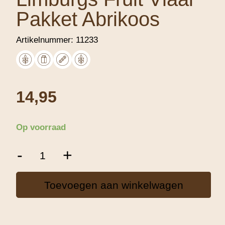
Pakket Abrikoos
Artikelnummer:
11233
14,95
Op voorraad
Limburgs
-
+
Fruit
Vlaai
Pakket
Toevoegen aan winkelwagen
Abrikoos
aantal