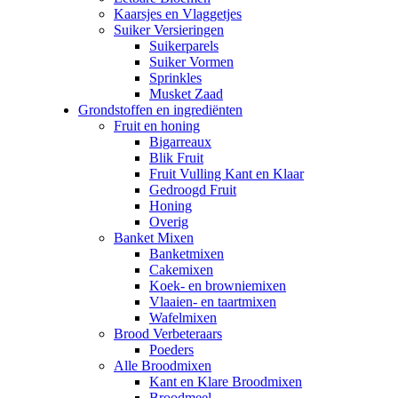
Kaarsjes en Vlaggetjes
Suiker Versieringen
Suikerparels
Suiker Vormen
Sprinkles
Musket Zaad
Grondstoffen en ingrediënten
Fruit en honing
Bigarreaux
Blik Fruit
Fruit Vulling Kant en Klaar
Gedroogd Fruit
Honing
Overig
Banket Mixen
Banketmixen
Cakemixen
Koek- en browniemixen
Vlaaien- en taartmixen
Wafelmixen
Brood Verbeteraars
Poeders
Alle Broodmixen
Kant en Klare Broodmixen
Broodmeel