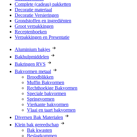
Complete (cadeau) pakketten
Decoratie materiaal
Decoratie Versieringen
Grondstoffen en ingrediënten
Groot verpakkingen
Receptenboeken
Verpakkingen en Presentatie
Aluminium bakjes
Bakhulpmiddelen
Bakringen RVS
Bakvormen metaal
Broodblikken
Muffin Bakvormen
Rechthoekige Bakvormen
Speciale bakvormen
Springvormen
Vierkante bakvormen
Vlaai en taart bakvormen
Diversen Bak Materialen
Klein bak gereedschap
Bak kwasten
Beslagkommen