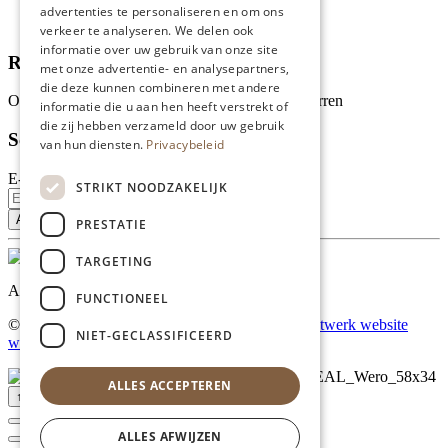
Recepten
advertenties te personaliseren en om ons
Tips
verkeer te analyseren. We delen ook
informatie over uw gebruik van onze site
Recensies
met onze advertentie- en analysepartners,
die deze kunnen combineren met andere
Onze klanten waarderen ons met 4.9 van de 5 sterren
informatie die u aan hen heeft verstrekt of
die zij hebben verzameld door uw gebruik
Schrijf je in voor onze nieuwsbrief
van hun diensten.
Privacybeleid
E-mailadres
STRIKT NOODZAKELIJK
PRESTATIE
TARGETING
Al onze prijzen zijn incl. BTW
FUNCTIONEEL
© Copyright 2026 Limburgs Bakwinkeltje |
Maatwerk website
NIET-GECLASSIFICEERD
webmix
ALLES ACCEPTEREN
↑ Top
ALLES AFWIJZEN