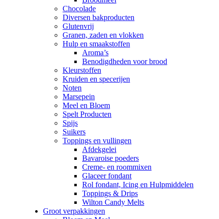
Chocolade
Diversen bakproducten
Glutenvrij
Granen, zaden en vlokken
Hulp en smaakstoffen
Aroma’s
Benodigdheden voor brood
Kleurstoffen
Kruiden en specerijen
Noten
Marsepein
Meel en Bloem
Spelt Producten
Spijs
Suikers
Toppings en vullingen
Afdekgelei
Bavaroise poeders
Creme- en roommixen
Glaceer fondant
Rol fondant, Icing en Hulpmiddelen
Toppings & Drips
Wilton Candy Melts
Groot verpakkingen