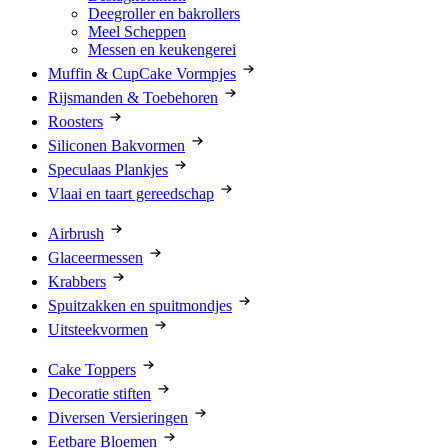
Deegroller en bakrollers
Meel Scheppen
Messen en keukengerei
Muffin & CupCake Vormpjes
Rijsmanden & Toebehoren
Roosters
Siliconen Bakvormen
Speculaas Plankjes
Vlaai en taart gereedschap
Airbrush
Glaceermessen
Krabbers
Spuitzakken en spuitmondjes
Uitsteekvormen
Cake Toppers
Decoratie stiften
Diversen Versieringen
Eetbare Bloemen