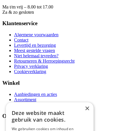
Ma t/m vrij – 8.00 tot 17.00
Za & zo gesloten
Klantenservice
Algemene voorwaarden
Contact
Levertijd en bezorging
Meest gestelde vragen
Niet helemaal tevreden?
Retourneren & Herroepingsrecht
Privacy verklaring
Cookieverklaring
Winkel
Aanbiedingen en acties
Assortiment
Thema's
×
Deze website maakt
Over ons
gebruik van cookies.
Wie zijn wij?
We gebruiken cookies om inhoud en