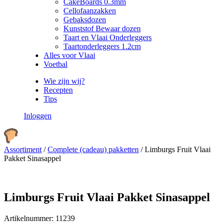
CakeBoards 0.3mm
Cellofaanzakken
Gebaksdozen
Kunststof Bewaar dozen
Taart en Vlaai Onderleggers
Taartonderleggers 1.2cm
Alles voor Vlaai
Voetbal
Wie zijn wij?
Recepten
Tips
Inloggen
Assortiment
/
Complete (cadeau) pakketten
/
Limburgs Fruit Vlaai
Pakket Sinasappel
Limburgs Fruit Vlaai Pakket Sinasappel
Artikelnummer:
11239