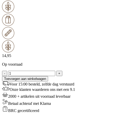
14,95
Op voorraad
Limburgs
-
+
Fruit
Toevoegen aan winkelwagen
Vlaai
Voor 15:00 besteld, zelfde dag verstuurd
Pakket
Onze klanten waarderen ons met een 9.1
Sinasappel
aantal
2000 + artikelen uit voorraad leverbaar
Betaal achteraf met Klarna
BRC gecertificeerd