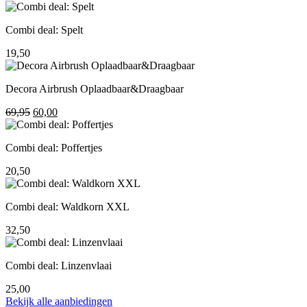
prijs
prijs
was:
is:
Combi deal: Spelt
195,00.
155,00.
19,50
Decora Airbrush Oplaadbaar&Draagbaar
Oorspronkelijke
Huidige
69,95
60,00
prijs
prijs
was:
is:
Combi deal: Poffertjes
69,95.
60,00.
20,50
Combi deal: Waldkorn XXL
32,50
Combi deal: Linzenvlaai
25,00
Bekijk alle aanbiedingen