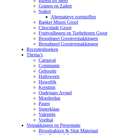
Bloem en Meel
Granen en Zaden
Suiker
Alternatieve zoetstoffen
Banket Mixen Groot
Chocolade Groot
Fruitvullingen en Toebehoren Groot
Broodmeel Grootverpakkingen
Broodmeel Grootverpakkingen
Receptenboeken
Thema’s
Carnaval
Communie
Geboorte
Halloween
Huwelijk
Kerstmis
Oudejaars Avond
Moederdag
Pasen
Sinterklaas
Valentijn
Voetbal
Verpakkingen en Presentatie
Broodzakken & Sluit Materiaal