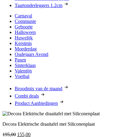
Taartonderleggers 1.2cm
Carnaval
Communie
Geboorte
Halloween
Huwelijk
Kerstmis
Moederdag
Oudejaars Avond
Pasen
Sinterklaas
Valentijn
Voetbal
Broodmix van de maand
Combi deals
Product Aanbiedingen
Decora Elektrische draaitafel met Siliconenplaat
Oorspronkelijke
Huidige
195,00
155,00