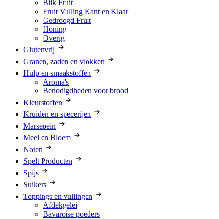
Blik Fruit
Fruit Vulling Kant en Klaar
Gedroogd Fruit
Honing
Overig
Glutenvrij
Granen, zaden en vlokken
Hulp en smaakstoffen
Aroma's
Benodigdheden voor brood
Kleurstoffen
Kruiden en specerijen
Marsepein
Meel en Bloem
Noten
Spelt Producten
Spijs
Suikers
Toppings en vullingen
Afdekgelei
Bavaroise poeders