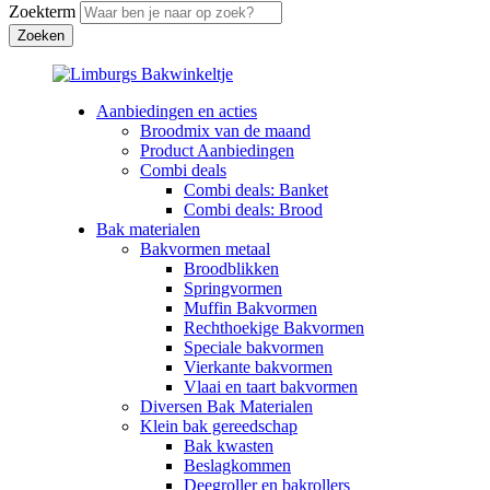
Zoekterm
Aanbiedingen en acties
Broodmix van de maand
Product Aanbiedingen
Combi deals
Combi deals: Banket
Combi deals: Brood
Bak materialen
Bakvormen metaal
Broodblikken
Springvormen
Muffin Bakvormen
Rechthoekige Bakvormen
Speciale bakvormen
Vierkante bakvormen
Vlaai en taart bakvormen
Diversen Bak Materialen
Klein bak gereedschap
Bak kwasten
Beslagkommen
Deegroller en bakrollers