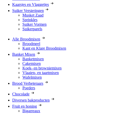
Kaarsjes en Vlaggetjes
Suiker Versieringen
Musket Zaad
Sprinkles
Suiker Vormen
Suikerparels
Alle Broodmixen
Broodmeel
Kant en Klare Broodmixen
Banket Mixen
Banketmixen
Cakemixen
Koek- en browniemixen
Vlaaien- en taartmixen
Wafelmixen
Brood Verbeteraars
Poeders
Chocolade
Diversen bakproducten
Fruit en honing
Bigarreaux