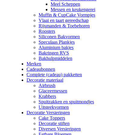
Meel Scheppen
Messen en keukengerei
Muffin & CupCake Vormpjes
Vlaai en taart gereedschap
Rijsmanden & Toebehoren
Roosters
Siliconen Bakvormen
Speculaas Plankjes
Aluminium bakjes
Bakringen RVS
Bakhulpmiddelen
Merken
Cadeaubonnen
Complete (cadeau) pakketten
Decoratie materiaal
Airbrush
Glaceermessen
Krabbers
Spuitzakken en spuitmondjes
Uitsteekvormen
Decoratie Versieringen
Cake Toppers
Decoratie stiften
Diversen Versieringen
Eetbare Bloemen