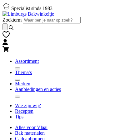
Naar
Naar
Specialist sinds 1983
hoofd-
footer
inhoud
gaan
Zoekterm
gaan
Assortiment
Thema’s
Merken
Aanbiedingen en acties
Wie zijn wij?
Recepten
Tips
Alles voor Vlaai
Bak materialen
Cadeaubonnen