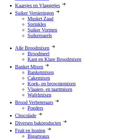
Kaarsjes en Vlaggetjes
Suiker Versieringen
Musket Zaad
Sprinkles
Suiker Vormen
Suikerparels
Alle Broodmixen
Broodmeel
Kant en Klare Broodmixen
Banket Mixen
Banketmixen
Cakemixen
Koek- en browniemixen
Vlaaien- en taartmixen
Wafelmixen
Brood Verbeteraars
Poeders
Chocolade
Diversen bakproducten
Fruit en honing
Bigarreaux