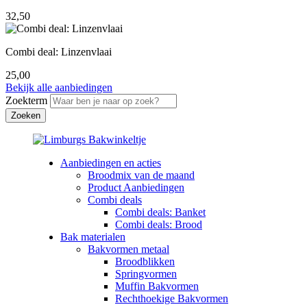
32,50
Combi deal: Linzenvlaai
25,00
Bekijk alle aanbiedingen
Zoekterm
Aanbiedingen en acties
Broodmix van de maand
Product Aanbiedingen
Combi deals
Combi deals: Banket
Combi deals: Brood
Bak materialen
Bakvormen metaal
Broodblikken
Springvormen
Muffin Bakvormen
Rechthoekige Bakvormen