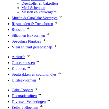
Deegroller en bakrollers
Meel Scheppen
Messen en keukengerei
Muffin & CupCake Vormpjes
Rijsmanden & Toebehoren
Roosters
Siliconen Bakvormen
Speculaas Plankjes
Vlaai en taart gereedschap
Airbrush
Glaceermessen
Krabbers
Spuitzakken en spuitmondjes
Uitsteekvormen
Cake Toppers
Decoratie stiften
Diversen Versieringen
Eetbare Bloemen