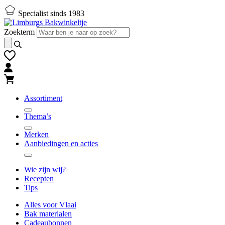
Naar
Naar
Specialist sinds 1983
hoofd-
footer
inhoud
gaan
Zoekterm
gaan
Assortiment
Thema’s
Merken
Aanbiedingen en acties
Wie zijn wij?
Recepten
Tips
Alles voor Vlaai
Bak materialen
Cadeaubonnen