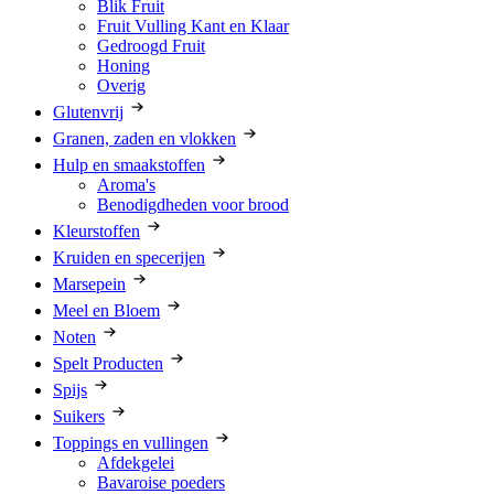
Blik Fruit
Fruit Vulling Kant en Klaar
Gedroogd Fruit
Honing
Overig
Glutenvrij
Granen, zaden en vlokken
Hulp en smaakstoffen
Aroma's
Benodigdheden voor brood
Kleurstoffen
Kruiden en specerijen
Marsepein
Meel en Bloem
Noten
Spelt Producten
Spijs
Suikers
Toppings en vullingen
Afdekgelei
Bavaroise poeders