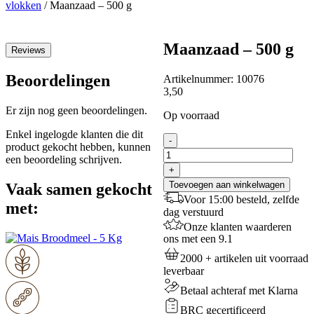
vlokken
/
Maanzaad – 500 g
Maanzaad – 500 g
Reviews
Beoordelingen
Artikelnummer:
10076
3,50
Er zijn nog geen beoordelingen.
Op voorraad
Enkel ingelogde klanten die dit
Maanzaad
-
product gekocht hebben, kunnen
-
een beoordeling schrijven.
500
+
g
Toevoegen aan winkelwagen
Vaak samen gekocht
aantal
Voor 15:00 besteld, zelfde
met:
dag verstuurd
Onze klanten waarderen
ons met een 9.1
2000 + artikelen uit voorraad
leverbaar
Betaal achteraf met Klarna
BRC gecertificeerd