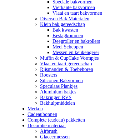
Speciale bakvormen
Vierkante bakvormen
Vlaai en taart bakvormen
Diversen Bak Materialen
Klein bak gereedschap
Bak kwasten
Beslagkommen
Deegroller en bakrollers
Meel Scheppen
Messen en keukengerei
Muffin & CupCake Vormpjes
Vlaai en taart gereedschap
Rijsmanden & Toebehoren
Roosters
Siliconen Bakvormen
Speculaas Plankjes
Aluminium bakjes
Bakringen RVS
Bakhulpmiddelen
Merken
Cadeaubonnen
Complete (cadeau) pakketten
Decoratie materiaal
Airbrush
Glaceermessen