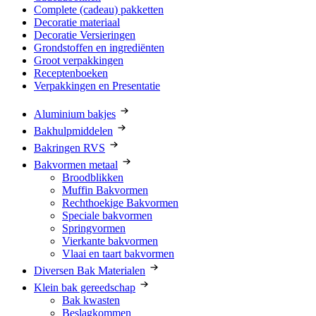
Complete (cadeau) pakketten
Decoratie materiaal
Decoratie Versieringen
Grondstoffen en ingrediënten
Groot verpakkingen
Receptenboeken
Verpakkingen en Presentatie
Aluminium bakjes
Bakhulpmiddelen
Bakringen RVS
Bakvormen metaal
Broodblikken
Muffin Bakvormen
Rechthoekige Bakvormen
Speciale bakvormen
Springvormen
Vierkante bakvormen
Vlaai en taart bakvormen
Diversen Bak Materialen
Klein bak gereedschap
Bak kwasten
Beslagkommen