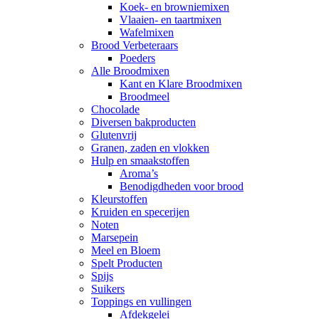
Koek- en browniemixen
Vlaaien- en taartmixen
Wafelmixen
Brood Verbeteraars
Poeders
Alle Broodmixen
Kant en Klare Broodmixen
Broodmeel
Chocolade
Diversen bakproducten
Glutenvrij
Granen, zaden en vlokken
Hulp en smaakstoffen
Aroma’s
Benodigdheden voor brood
Kleurstoffen
Kruiden en specerijen
Noten
Marsepein
Meel en Bloem
Spelt Producten
Spijs
Suikers
Toppings en vullingen
Afdekgelei