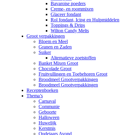
Bavaroise poeders
Creme- en roommixen
Glaceer fondant
Rol fondant, Icing en Hulpmiddelen
Toppings & Drips
Wilton Candy Melts
Groot verpakkingen
Bloem en Meel
Granen en Zaden
Suiker
Alternatieve zoetstoffen
Banket Mixen Groot
Chocolade Groot
Fruitvullingen en Toebehoren Groot
Broodmeel Grootverpakkingen
Broodmeel Grootverpakkingen
Receptenboeken
Thema’s
Carnaval
Communie
Geboorte
Halloween
Huwelijk
Kerstmis
Oudejaars Avond