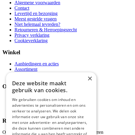
Algemene voorwaarden
Contact
Levertijd en bezorging
Meest gestelde vragen
Niet helemaal tevreden?
Retourneren & Herroepingsrecht
Privacy verklaring
Cookieverklaring
Winkel
Aanbiedingen en acties
Assortiment
Thema's
×
Deze website maakt
Over ons
gebruik van cookies.
Wie zijn wij?
We gebruiken cookies om inhoud en
Recepten
advertenties te personaliseren en om ons
Tips
verkeer te analyseren. We delen ook
informatie over uw gebruik van onze site
Recensies
met onze advertentie- en analysepartners,
die deze kunnen combineren met andere
Onze klanten waarderen ons met 4.9 van de 5 sterren
informatie die u aan hen heeft verstrekt of