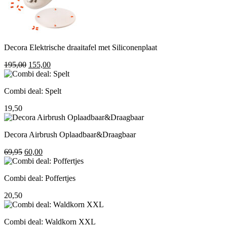
Decora Elektrische draaitafel met Siliconenplaat
Oorspronkelijke
Huidige
195,00
155,00
prijs
prijs
was:
is:
Combi deal: Spelt
195,00.
155,00.
19,50
Decora Airbrush Oplaadbaar&Draagbaar
Oorspronkelijke
Huidige
69,95
60,00
prijs
prijs
was:
is:
Combi deal: Poffertjes
69,95.
60,00.
20,50
Combi deal: Waldkorn XXL