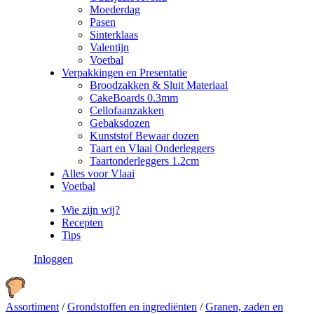
Moederdag
Pasen
Sinterklaas
Valentijn
Voetbal
Verpakkingen en Presentatie
Broodzakken & Sluit Materiaal
CakeBoards 0.3mm
Cellofaanzakken
Gebaksdozen
Kunststof Bewaar dozen
Taart en Vlaai Onderleggers
Taartonderleggers 1.2cm
Alles voor Vlaai
Voetbal
Wie zijn wij?
Recepten
Tips
Inloggen
Assortiment
/
Grondstoffen en ingrediënten
/
Granen, zaden en