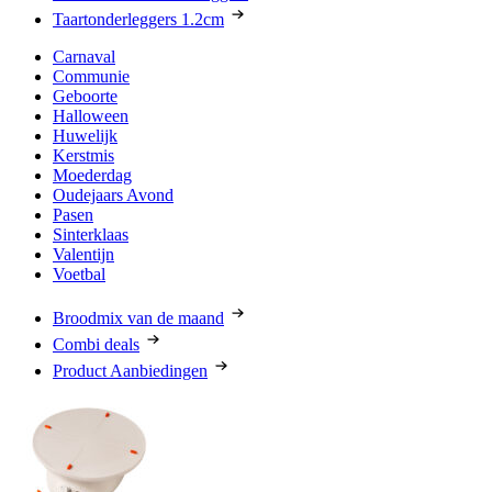
Taartonderleggers 1.2cm
Carnaval
Communie
Geboorte
Halloween
Huwelijk
Kerstmis
Moederdag
Oudejaars Avond
Pasen
Sinterklaas
Valentijn
Voetbal
Broodmix van de maand
Combi deals
Product Aanbiedingen