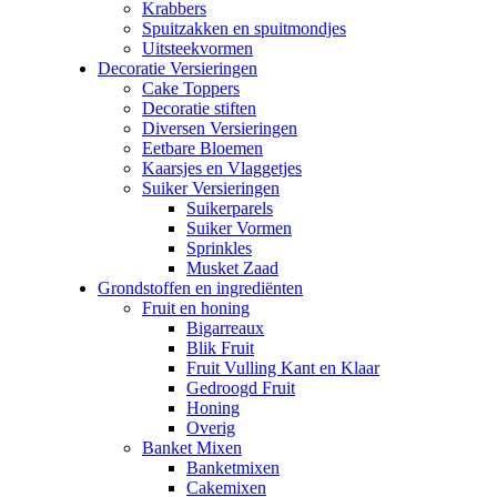
Krabbers
Spuitzakken en spuitmondjes
Uitsteekvormen
Decoratie Versieringen
Cake Toppers
Decoratie stiften
Diversen Versieringen
Eetbare Bloemen
Kaarsjes en Vlaggetjes
Suiker Versieringen
Suikerparels
Suiker Vormen
Sprinkles
Musket Zaad
Grondstoffen en ingrediënten
Fruit en honing
Bigarreaux
Blik Fruit
Fruit Vulling Kant en Klaar
Gedroogd Fruit
Honing
Overig
Banket Mixen
Banketmixen
Cakemixen