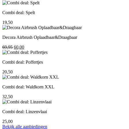
prijs
prijs
was:
is:
Combi deal: Spelt
195,00.
155,00.
19,50
Decora Airbrush Oplaadbaar&Draagbaar
Oorspronkelijke
Huidige
69,95
60,00
prijs
prijs
was:
is:
Combi deal: Poffertjes
69,95.
60,00.
20,50
Combi deal: Waldkorn XXL
32,50
Combi deal: Linzenvlaai
25,00
Bekijk alle aanbiedingen