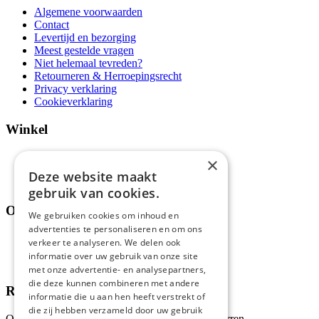
Algemene voorwaarden
Contact
Levertijd en bezorging
Meest gestelde vragen
Niet helemaal tevreden?
Retourneren & Herroepingsrecht
Privacy verklaring
Cookieverklaring
Winkel
Aanbiedingen en acties
×
Assortiment
Deze website maakt
Thema's
gebruik van cookies.
Over ons
We gebruiken cookies om inhoud en
advertenties te personaliseren en om ons
Wie zijn wij?
verkeer te analyseren. We delen ook
Recepten
informatie over uw gebruik van onze site
Tips
met onze advertentie- en analysepartners,
die deze kunnen combineren met andere
Recensies
informatie die u aan hen heeft verstrekt of
die zij hebben verzameld door uw gebruik
Onze klanten waarderen ons met 4.9 van de 5 sterren