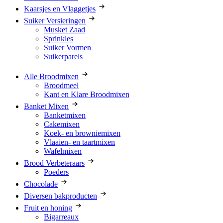
Kaarsjes en Vlaggetjes
Suiker Versieringen
Musket Zaad
Sprinkles
Suiker Vormen
Suikerparels
Alle Broodmixen
Broodmeel
Kant en Klare Broodmixen
Banket Mixen
Banketmixen
Cakemixen
Koek- en browniemixen
Vlaaien- en taartmixen
Wafelmixen
Brood Verbeteraars
Poeders
Chocolade
Diversen bakproducten
Fruit en honing
Bigarreaux