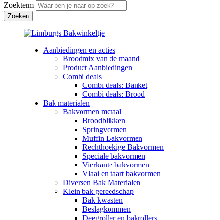
Zoekterm
Aanbiedingen en acties
Broodmix van de maand
Product Aanbiedingen
Combi deals
Combi deals: Banket
Combi deals: Brood
Bak materialen
Bakvormen metaal
Broodblikken
Springvormen
Muffin Bakvormen
Rechthoekige Bakvormen
Speciale bakvormen
Vierkante bakvormen
Vlaai en taart bakvormen
Diversen Bak Materialen
Klein bak gereedschap
Bak kwasten
Beslagkommen
Deegroller en bakrollers