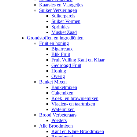
Kaarsjes en Vlaggetjes
Suiker Versieringen
Suikerparels
Suiker Vormen
Sprinkles
Musket Zaad
Grondstoffen en ingrediënten
Fruit en honing
Bigarreaux
Blik Fruit
Fruit Vulling Kant en Klaar
Gedroogd Fruit
Honing
Overig
Banket Mixen
Banketmixen
Cakemixen
Koek- en browniemixen
Vlaaien- en taartmixen
Wafelmixen
Brood Verbeteraars
Poeders
Alle Broodmixen
Kant en Klare Broodmixen
Broodmeel