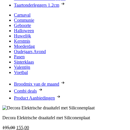
Taartonderleggers 1.2cm
Carnaval
Communie
Geboorte
Halloween
Huwelijk
Kerstmis
Moederdag
Oudejaars Avond
Pasen
Sinterklaas
Valentijn
Voetbal
Broodmix van de maand
Combi deals
Product Aanbiedingen
Decora Elektrische draaitafel met Siliconenplaat
Oorspronkelijke
Huidige
195,00
155,00