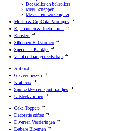
Deegroller en bakrollers
Meel Scheppen
Messen en keukengerei
Muffin & CupCake Vormpjes
Rijsmanden & Toebehoren
Roosters
Siliconen Bakvormen
Speculaas Plankjes
Vlaai en taart gereedschap
Airbrush
Glaceermessen
Krabbers
Spuitzakken en spuitmondjes
Uitsteekvormen
Cake Toppers
Decoratie stiften
Diversen Versieringen
Eetbare Bloemen