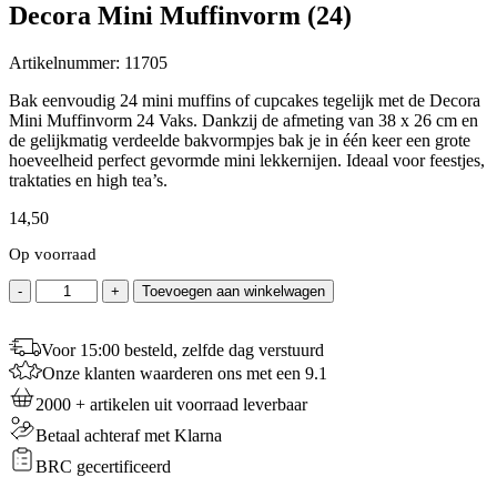
Decora Mini Muffinvorm (24)
Artikelnummer:
11705
Bak eenvoudig 24 mini muffins of cupcakes tegelijk met de Decora
Mini Muffinvorm 24 Vaks. Dankzij de afmeting van 38 x 26 cm en
de gelijkmatig verdeelde bakvormpjes bak je in één keer een grote
hoeveelheid perfect gevormde mini lekkernijen. Ideaal voor feestjes,
traktaties en high tea’s.
14,50
Op voorraad
Decora
-
+
Toevoegen aan winkelwagen
Mini
Muffinvorm
(24)
Voor 15:00 besteld, zelfde dag verstuurd
aantal
Onze klanten waarderen ons met een 9.1
2000 + artikelen uit voorraad leverbaar
Betaal achteraf met Klarna
BRC gecertificeerd