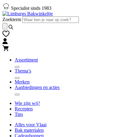
Naar
Naar
Specialist sinds 1983
hoofd-
footer
inhoud
gaan
Zoekterm
gaan
Assortiment
Thema’s
Merken
Aanbiedingen en acties
Wie zijn wij?
Recepten
Tips
Alles voor Vlaai
Bak materialen
Cadeaubonnen