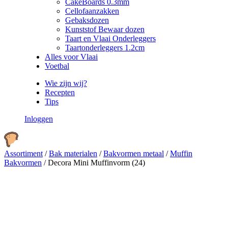
CakeBoards 0.3mm
Cellofaanzakken
Gebaksdozen
Kunststof Bewaar dozen
Taart en Vlaai Onderleggers
Taartonderleggers 1.2cm
Alles voor Vlaai
Voetbal
Wie zijn wij?
Recepten
Tips
Inloggen
Assortiment
/
Bak materialen
/
Bakvormen metaal
/
Muffin
Bakvormen
/
Decora Mini Muffinvorm (24)