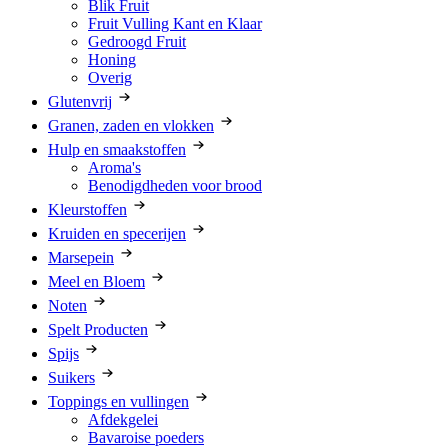
Blik Fruit
Fruit Vulling Kant en Klaar
Gedroogd Fruit
Honing
Overig
Glutenvrij
Granen, zaden en vlokken
Hulp en smaakstoffen
Aroma's
Benodigdheden voor brood
Kleurstoffen
Kruiden en specerijen
Marsepein
Meel en Bloem
Noten
Spelt Producten
Spijs
Suikers
Toppings en vullingen
Afdekgelei
Bavaroise poeders