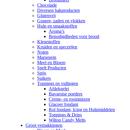
Chocolade
Diversen bakproducten
Glutenvrij
Granen, zaden en vlokken
Hulp en smaakstoffen
Aroma’s
Benodigdheden voor brood
Kleurstoffen
Kruiden en specerijen
Noten
Marsepein
Meel en Bloem
Spelt Producten
Spijs
Suikers
Toppings en vullingen
Afdekgelei
Bavaroise poeders
Creme- en roommixen
Glaceer fondant
Rol fondant, Icing en Hulpmiddelen
Toppings & Drips
Wilton Candy Melts
Groot verpakkingen