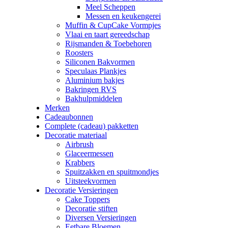
Meel Scheppen
Messen en keukengerei
Muffin & CupCake Vormpjes
Vlaai en taart gereedschap
Rijsmanden & Toebehoren
Roosters
Siliconen Bakvormen
Speculaas Plankjes
Aluminium bakjes
Bakringen RVS
Bakhulpmiddelen
Merken
Cadeaubonnen
Complete (cadeau) pakketten
Decoratie materiaal
Airbrush
Glaceermessen
Krabbers
Spuitzakken en spuitmondjes
Uitsteekvormen
Decoratie Versieringen
Cake Toppers
Decoratie stiften
Diversen Versieringen
Eetbare Bloemen