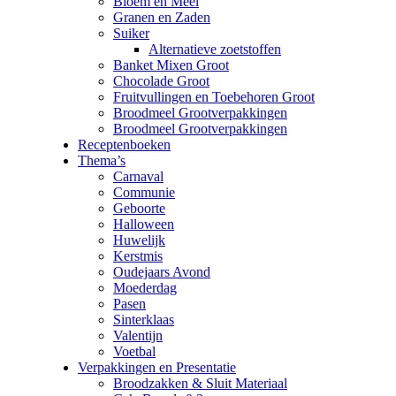
Bloem en Meel
Granen en Zaden
Suiker
Alternatieve zoetstoffen
Banket Mixen Groot
Chocolade Groot
Fruitvullingen en Toebehoren Groot
Broodmeel Grootverpakkingen
Broodmeel Grootverpakkingen
Receptenboeken
Thema’s
Carnaval
Communie
Geboorte
Halloween
Huwelijk
Kerstmis
Oudejaars Avond
Moederdag
Pasen
Sinterklaas
Valentijn
Voetbal
Verpakkingen en Presentatie
Broodzakken & Sluit Materiaal