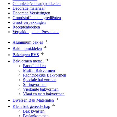
Complete (cadeau) pakketten
Decoratie materiaal
Decoratie Versieringen
Grondstoffen en ingrediënten
Groot verpakkingen
Receptenboeken
Verpakkingen en Presentatie
Aluminium bakjes
Bakhulpmiddelen
Bakringen RVS
Bakvormen metaal
Broodblikken
Muffin Bakvormen
Rechthoekige Bakvormen
Speciale bakvormen
Springvormen
Vierkante bakvormen
Vlaai en taart bakvormen
Diversen Bak Materialen
Klein bak gereedschap
Bak kwasten
Beslagkommen