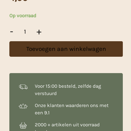
Op voorraad
Decora
-
+
Mini
Muffinvormpjes
Wit
Toevoegen aan winkelwagen
aantal
Voor 15:00 besteld, zelfde dag
verstuurd
Onze klanten waarderen ons met
een 9.1
2000 + artikelen uit voorraad