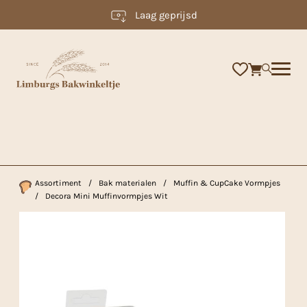
Laag geprijsd
×
Assortiment
/
Bak materialen
/
Muffin & CupCake Vormpjes
/
Decora Mini Muffinvormpjes Wit