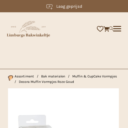
Laag geprijsd
×
Assortiment
/
Bak materialen
/
Muffin & CupCake Vormpjes
/
Decora Muffin Vormpjes Roze Goud