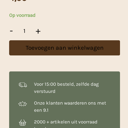
Op voorraad
Decora
-
+
Muffin
Vormpjes
Roze
Toevoegen aan winkelwagen
Goud
aantal
Voor 15:00 besteld, zelfde dag
verstuurd
Onze klanten waarderen ons met
een 9.1
2000 + artikelen uit voorraad