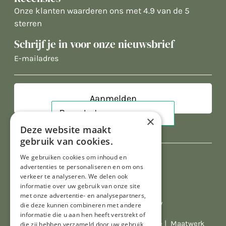
Onze klanten waarderen ons met 4.9 van de 5
sterren
Schrijf je in voor onze nieuwsbrief
E-
mailadres
×
Deze website maakt
gebruik van cookies.
We gebruiken cookies om inhoud en
advertenties te personaliseren en om ons
verkeer te analyseren. We delen ook
informatie over uw gebruik van onze site
met onze advertentie- en analysepartners,
Al onze prijzen zijn incl. BTW
die deze kunnen combineren met andere
informatie die u aan hen heeft verstrekt of
© Copyright 2026 Limburgs Bakwinkeltje |
Maatwerk
die zij hebben verzameld door uw gebruik