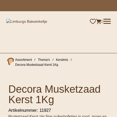
×
Assortiment
/
Thema's
/
Kerstmis
/
Decora Musketzaad Kerst 1Kg
Decora Musketzaad
Kerst 1Kg
Artikelnummer:
11927
Musketzaad Kerst zijn fijne suikerbolletjes in rood, groen en