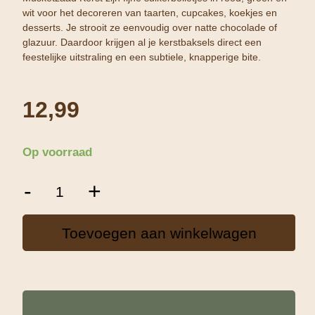
wit voor het decoreren van taarten, cupcakes, koekjes en
desserts. Je strooit ze eenvoudig over natte chocolade of
glazuur. Daardoor krijgen al je kerstbaksels direct een
feestelijke uitstraling en een subtiele, knapperige bite.
12,99
Op voorraad
Decora
-
+
Musketzaad
Kerst
1Kg
Toevoegen aan winkelwagen
aantal