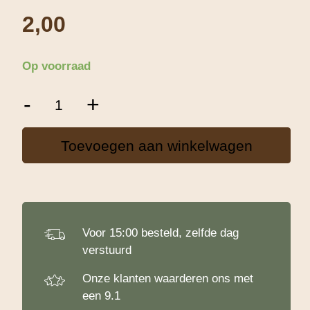
2,00
Op voorraad
Musketzaad
-
+
Oranje
-
100
Toevoegen aan winkelwagen
g
aantal
Voor 15:00 besteld, zelfde dag
verstuurd
Onze klanten waarderen ons met
een 9.1