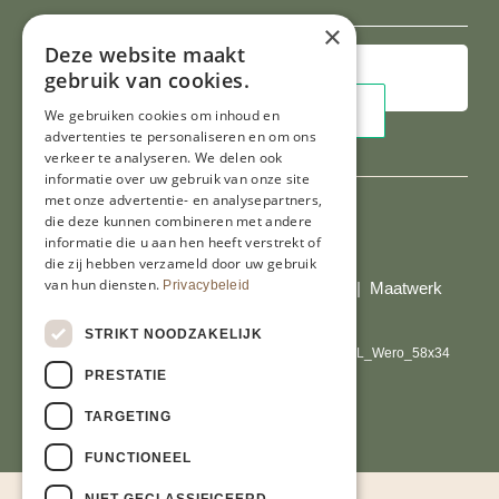
mailadres
×
Deze website maakt
gebruik van cookies.
We gebruiken cookies om inhoud en
advertenties te personaliseren en om ons
verkeer te analyseren. We delen ook
informatie over uw gebruik van onze site
met onze advertentie- en analysepartners,
die deze kunnen combineren met andere
informatie die u aan hen heeft verstrekt of
Al onze prijzen zijn incl. BTW
die zij hebben verzameld door uw gebruik
van hun diensten.
Privacybeleid
© Copyright 2026 Limburgs Bakwinkeltje |
Maatwerk
website webmix
STRIKT NOODZAKELIJK
PRESTATIE
TARGETING
FUNCTIONEEL
NIET-GECLASSIFICEERD