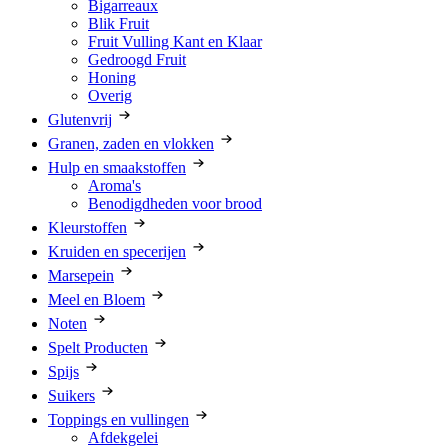
Bigarreaux
Blik Fruit
Fruit Vulling Kant en Klaar
Gedroogd Fruit
Honing
Overig
Glutenvrij
Granen, zaden en vlokken
Hulp en smaakstoffen
Aroma's
Benodigdheden voor brood
Kleurstoffen
Kruiden en specerijen
Marsepein
Meel en Bloem
Noten
Spelt Producten
Spijs
Suikers
Toppings en vullingen
Afdekgelei