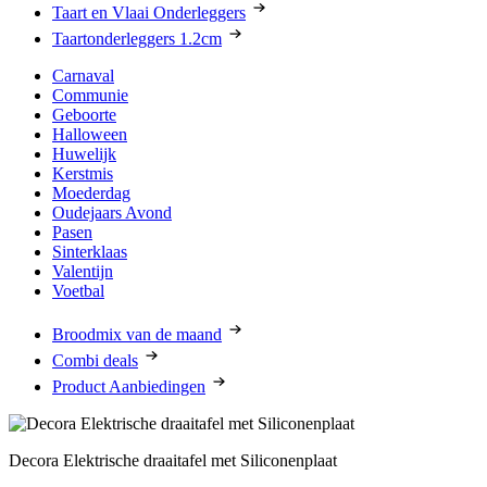
Taart en Vlaai Onderleggers
Taartonderleggers 1.2cm
Carnaval
Communie
Geboorte
Halloween
Huwelijk
Kerstmis
Moederdag
Oudejaars Avond
Pasen
Sinterklaas
Valentijn
Voetbal
Broodmix van de maand
Combi deals
Product Aanbiedingen
Decora Elektrische draaitafel met Siliconenplaat