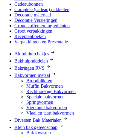
Cadeaubonnen
Complete (cadeau) pakketten
Decoratie materiaal
Decoratie Versieringen
Grondstoffen en ingrediënten
Groot verpakkingen
Receptenboeken
Verpakkingen en Presentatie
Aluminium bakjes
Bakhulpmiddelen
Bakringen RVS
Bakvormen metaal
Broodblikken
Muffin Bakvormen
Rechthoekige Bakvormen
Speciale bakvormen
Springvormen
Vierkante bakvormen
Vlaai en taart bakvormen
Diversen Bak Materialen
Klein bak gereedschap
Bak kwasten