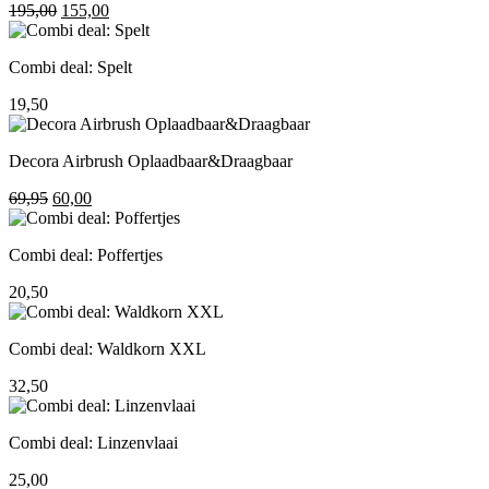
Oorspronkelijke
Huidige
195,00
155,00
prijs
prijs
was:
is:
Combi deal: Spelt
195,00.
155,00.
19,50
Decora Airbrush Oplaadbaar&Draagbaar
Oorspronkelijke
Huidige
69,95
60,00
prijs
prijs
was:
is:
Combi deal: Poffertjes
69,95.
60,00.
20,50
Combi deal: Waldkorn XXL
32,50
Combi deal: Linzenvlaai
25,00