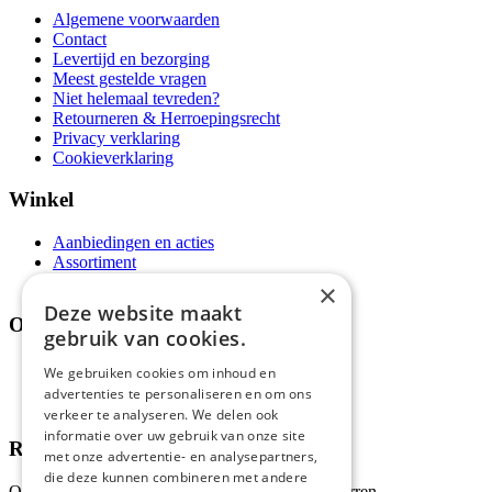
Algemene voorwaarden
Contact
Levertijd en bezorging
Meest gestelde vragen
Niet helemaal tevreden?
Retourneren & Herroepingsrecht
Privacy verklaring
Cookieverklaring
Winkel
Aanbiedingen en acties
Assortiment
Thema's
×
Deze website maakt
Over ons
gebruik van cookies.
Wie zijn wij?
We gebruiken cookies om inhoud en
Recepten
advertenties te personaliseren en om ons
Tips
verkeer te analyseren. We delen ook
informatie over uw gebruik van onze site
Recensies
met onze advertentie- en analysepartners,
die deze kunnen combineren met andere
Onze klanten waarderen ons met 4.9 van de 5 sterren