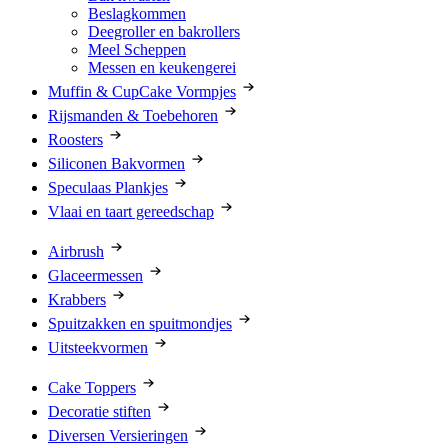
Beslagkommen
Deegroller en bakrollers
Meel Scheppen
Messen en keukengerei
Muffin & CupCake Vormpjes
Rijsmanden & Toebehoren
Roosters
Siliconen Bakvormen
Speculaas Plankjes
Vlaai en taart gereedschap
Airbrush
Glaceermessen
Krabbers
Spuitzakken en spuitmondjes
Uitsteekvormen
Cake Toppers
Decoratie stiften
Diversen Versieringen