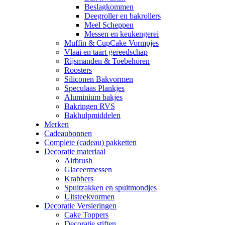
Beslagkommen
Deegroller en bakrollers
Meel Scheppen
Messen en keukengerei
Muffin & CupCake Vormpjes
Vlaai en taart gereedschap
Rijsmanden & Toebehoren
Roosters
Siliconen Bakvormen
Speculaas Plankjes
Aluminium bakjes
Bakringen RVS
Bakhulpmiddelen
Merken
Cadeaubonnen
Complete (cadeau) pakketten
Decoratie materiaal
Airbrush
Glaceermessen
Krabbers
Spuitzakken en spuitmondjes
Uitsteekvormen
Decoratie Versieringen
Cake Toppers
Decoratie stiften