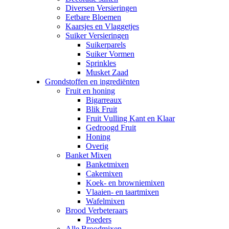
Diversen Versieringen
Eetbare Bloemen
Kaarsjes en Vlaggetjes
Suiker Versieringen
Suikerparels
Suiker Vormen
Sprinkles
Musket Zaad
Grondstoffen en ingrediënten
Fruit en honing
Bigarreaux
Blik Fruit
Fruit Vulling Kant en Klaar
Gedroogd Fruit
Honing
Overig
Banket Mixen
Banketmixen
Cakemixen
Koek- en browniemixen
Vlaaien- en taartmixen
Wafelmixen
Brood Verbeteraars
Poeders
Alle Broodmixen