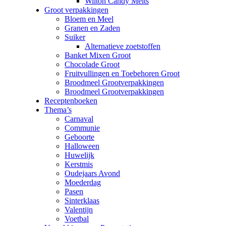
Wilton Candy Melts
Groot verpakkingen
Bloem en Meel
Granen en Zaden
Suiker
Alternatieve zoetstoffen
Banket Mixen Groot
Chocolade Groot
Fruitvullingen en Toebehoren Groot
Broodmeel Grootverpakkingen
Broodmeel Grootverpakkingen
Receptenboeken
Thema’s
Carnaval
Communie
Geboorte
Halloween
Huwelijk
Kerstmis
Oudejaars Avond
Moederdag
Pasen
Sinterklaas
Valentijn
Voetbal