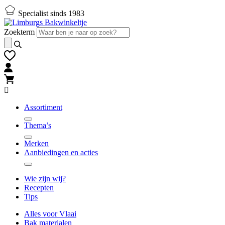
Naar
Naar
Specialist sinds 1983
hoofd-
footer
inhoud
gaan
Zoekterm
gaan
Assortiment
Thema’s
Merken
Aanbiedingen en acties
Wie zijn wij?
Recepten
Tips
Alles voor Vlaai
Bak materialen