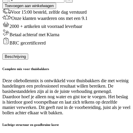
Mauri
Toevoegen aan winkelwagen
Oliebollenmix
Voor 15:00 besteld, zelfde dag verstuurd
-
Onze klanten waarderen ons met een 9.1
10
Kg
2000 + artikelen uit voorraad leverbaar
aantal
Betaal achteraf met Klarna
BRC gecertificeerd
Beschrijving
Complete mix voor thuisbakkers
Deze oliebollenmix is ontwikkeld voor thuisbakkers die met weinig
handelingen een professioneel resultaat willen bereiken. De
basisbestanddelen zijn al in de juiste verhouding gemengd.
Daardoor hoef je alleen nog water en gist toe te voegen. Het beslag
is hierdoor goed voorspelbaar en laat zich telkens op dezelfde
manier verwerken. Dit geeft rust in de voorbereiding, juist als je veel
bollen achter elkaar wilt bakken.
Luchtige structuur en goudbruine korst