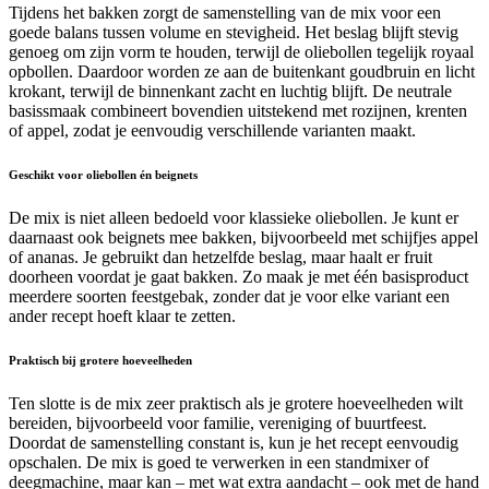
Tijdens het bakken zorgt de samenstelling van de mix voor een
goede balans tussen volume en stevigheid. Het beslag blijft stevig
genoeg om zijn vorm te houden, terwijl de oliebollen tegelijk royaal
opbollen. Daardoor worden ze aan de buitenkant goudbruin en licht
krokant, terwijl de binnenkant zacht en luchtig blijft. De neutrale
basissmaak combineert bovendien uitstekend met rozijnen, krenten
of appel, zodat je eenvoudig verschillende varianten maakt.
Geschikt voor oliebollen én beignets
De mix is niet alleen bedoeld voor klassieke oliebollen. Je kunt er
daarnaast ook beignets mee bakken, bijvoorbeeld met schijfjes appel
of ananas. Je gebruikt dan hetzelfde beslag, maar haalt er fruit
doorheen voordat je gaat bakken. Zo maak je met één basisproduct
meerdere soorten feestgebak, zonder dat je voor elke variant een
ander recept hoeft klaar te zetten.
Praktisch bij grotere hoeveelheden
Ten slotte is de mix zeer praktisch als je grotere hoeveelheden wilt
bereiden, bijvoorbeeld voor familie, vereniging of buurtfeest.
Doordat de samenstelling constant is, kun je het recept eenvoudig
opschalen. De mix is goed te verwerken in een standmixer of
deegmachine, maar kan – met wat extra aandacht – ook met de hand