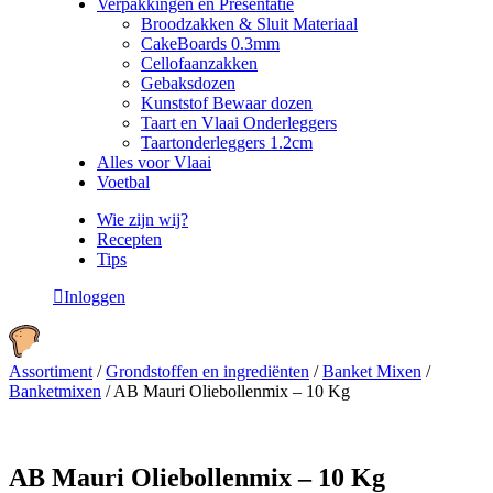
Verpakkingen en Presentatie
Broodzakken & Sluit Materiaal
CakeBoards 0.3mm
Cellofaanzakken
Gebaksdozen
Kunststof Bewaar dozen
Taart en Vlaai Onderleggers
Taartonderleggers 1.2cm
Alles voor Vlaai
Voetbal
Wie zijn wij?
Recepten
Tips
Inloggen
Assortiment
/
Grondstoffen en ingrediënten
/
Banket Mixen
/
Banketmixen
/
AB Mauri Oliebollenmix – 10 Kg
AB Mauri Oliebollenmix – 10 Kg