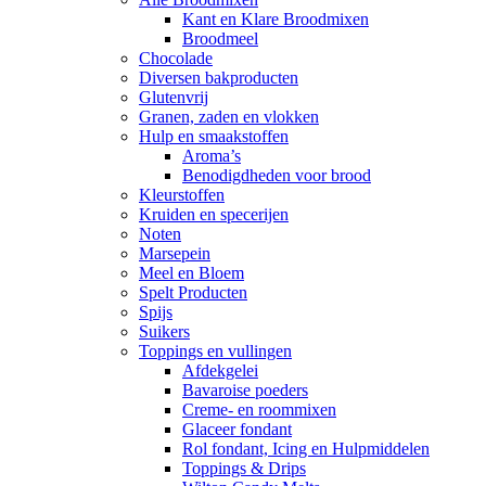
Kant en Klare Broodmixen
Broodmeel
Chocolade
Diversen bakproducten
Glutenvrij
Granen, zaden en vlokken
Hulp en smaakstoffen
Aroma’s
Benodigdheden voor brood
Kleurstoffen
Kruiden en specerijen
Noten
Marsepein
Meel en Bloem
Spelt Producten
Spijs
Suikers
Toppings en vullingen
Afdekgelei
Bavaroise poeders
Creme- en roommixen
Glaceer fondant
Rol fondant, Icing en Hulpmiddelen
Toppings & Drips