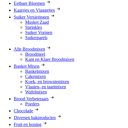
Eetbare Bloemen
Kaarsjes en Vlaggetjes
Suiker Versieringen
Musket Zaad
Sprinkles
Suiker Vormen
Suikerparels
Alle Broodmixen
Broodmeel
Kant en Klare Broodmixen
Banket Mixen
Banketmixen
Cakemixen
Koek- en browniemixen
Vlaaien- en taartmixen
Wafelmixen
Brood Verbeteraars
Poeders
Chocolade
Diversen bakproducten
Fruit en honing