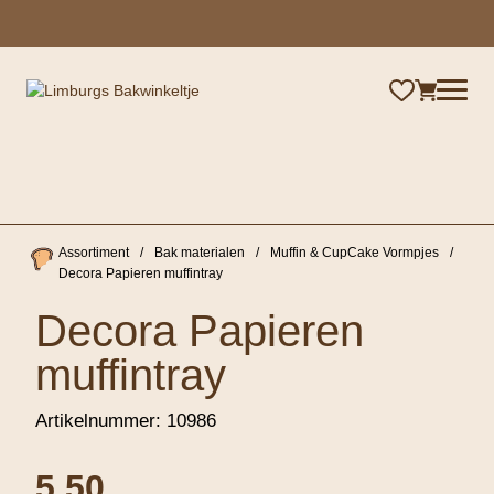
×
Assortiment
/
Bak materialen
/
Muffin & CupCake Vormpjes
/
Decora Papieren muffintray
Decora Papieren
muffintray
Artikelnummer:
10986
5,50