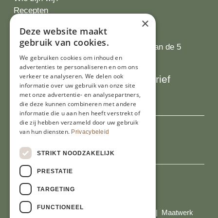
Recepten
×
Tips
Deze website maakt
Recensies
gebruik van cookies.
Onze klanten waarderen ons met 4.9 van de 5
We gebruiken cookies om inhoud en
sterren
advertenties te personaliseren en om ons
verkeer te analyseren. We delen ook
Schrijf je in voor onze nieuwsbrief
informatie over uw gebruik van onze site
E-mailadres
met onze advertentie- en analysepartners,
die deze kunnen combineren met andere
informatie die u aan hen heeft verstrekt of
die zij hebben verzameld door uw gebruik
van hun diensten.
Privacybeleid
STRIKT NOODZAKELIJK
PRESTATIE
TARGETING
Al onze prijzen zijn incl. BTW
FUNCTIONEEL
© Copyright 2026 Limburgs Bakwinkeltje |
Maatwerk