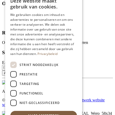
Deze website maakt
Over ons
gebruik van cookies.
Wie zijn wij?
We gebruiken cookies om inhoud en
Recepten
advertenties te personaliseren en om ons
Tips
verkeer te analyseren. We delen ook
informatie over uw gebruik van onze site
Recensies
met onze advertentie- en analysepartners,
die deze kunnen combineren met andere
Onze klanten waarderen ons met 4.9 van de 5 sterren
informatie die u aan hen heeft verstrekt of
die zij hebben verzameld door uw gebruik
Schrijf je in voor onze nieuwsbrief
van hun diensten.
Privacybeleid
E-mailadres
STRIKT NOODZAKELIJK
PRESTATIE
TARGETING
Al onze prijzen zijn incl. BTW
FUNCTIONEEL
© Copyright 2026 Limburgs Bakwinkeltje |
Maatwerk website
NIET-GECLASSIFICEERD
webmix