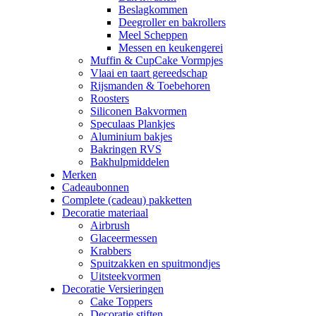
Beslagkommen
Deegroller en bakrollers
Meel Scheppen
Messen en keukengerei
Muffin & CupCake Vormpjes
Vlaai en taart gereedschap
Rijsmanden & Toebehoren
Roosters
Siliconen Bakvormen
Speculaas Plankjes
Aluminium bakjes
Bakringen RVS
Bakhulpmiddelen
Merken
Cadeaubonnen
Complete (cadeau) pakketten
Decoratie materiaal
Airbrush
Glaceermessen
Krabbers
Spuitzakken en spuitmondjes
Uitsteekvormen
Decoratie Versieringen
Cake Toppers
Decoratie stiften