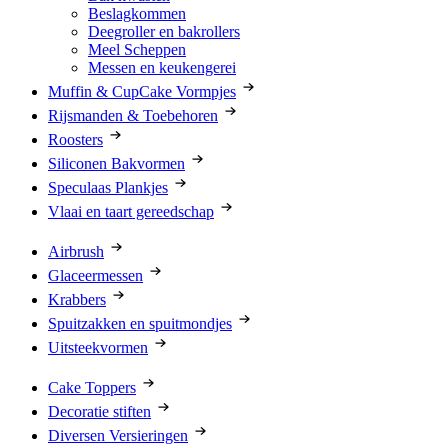
Beslagkommen
Deegroller en bakrollers
Meel Scheppen
Messen en keukengerei
Muffin & CupCake Vormpjes
Rijsmanden & Toebehoren
Roosters
Siliconen Bakvormen
Speculaas Plankjes
Vlaai en taart gereedschap
Airbrush
Glaceermessen
Krabbers
Spuitzakken en spuitmondjes
Uitsteekvormen
Cake Toppers
Decoratie stiften
Diversen Versieringen