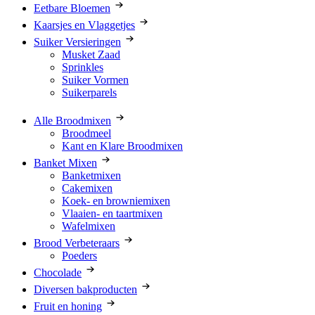
Eetbare Bloemen
Kaarsjes en Vlaggetjes
Suiker Versieringen
Musket Zaad
Sprinkles
Suiker Vormen
Suikerparels
Alle Broodmixen
Broodmeel
Kant en Klare Broodmixen
Banket Mixen
Banketmixen
Cakemixen
Koek- en browniemixen
Vlaaien- en taartmixen
Wafelmixen
Brood Verbeteraars
Poeders
Chocolade
Diversen bakproducten
Fruit en honing