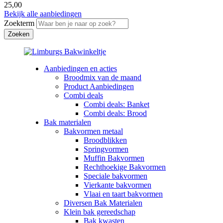
25,00
Bekijk alle aanbiedingen
Zoekterm
Aanbiedingen en acties
Broodmix van de maand
Product Aanbiedingen
Combi deals
Combi deals: Banket
Combi deals: Brood
Bak materialen
Bakvormen metaal
Broodblikken
Springvormen
Muffin Bakvormen
Rechthoekige Bakvormen
Speciale bakvormen
Vierkante bakvormen
Vlaai en taart bakvormen
Diversen Bak Materialen
Klein bak gereedschap
Bak kwasten