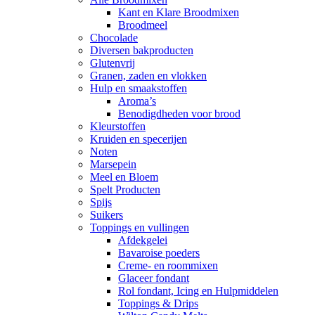
Kant en Klare Broodmixen
Broodmeel
Chocolade
Diversen bakproducten
Glutenvrij
Granen, zaden en vlokken
Hulp en smaakstoffen
Aroma’s
Benodigdheden voor brood
Kleurstoffen
Kruiden en specerijen
Noten
Marsepein
Meel en Bloem
Spelt Producten
Spijs
Suikers
Toppings en vullingen
Afdekgelei
Bavaroise poeders
Creme- en roommixen
Glaceer fondant
Rol fondant, Icing en Hulpmiddelen
Toppings & Drips