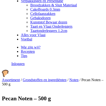
Verpakkingen en Presentatie
Broodzakken & Sluit Materiaal
CakeBoards 0.3mm
Cellofaanzakken
Gebaksdozen
Kunststof Bewaar dozen
Taart en Vlaai Onderleggers
Taartonderleggers 1.2cm
Alles voor Vlaai
Voetbal
Wie zijn wij?
Recepten
Tips
Inloggen
Assortiment
/
Grondstoffen en ingrediënten
/
Noten
/
Pecan Noten –
500 g
Pecan Noten – 500 g