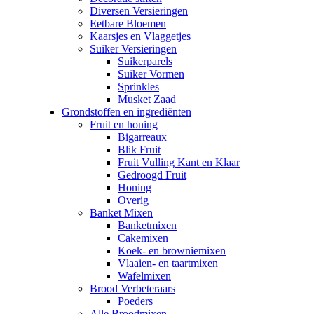
Diversen Versieringen
Eetbare Bloemen
Kaarsjes en Vlaggetjes
Suiker Versieringen
Suikerparels
Suiker Vormen
Sprinkles
Musket Zaad
Grondstoffen en ingrediënten
Fruit en honing
Bigarreaux
Blik Fruit
Fruit Vulling Kant en Klaar
Gedroogd Fruit
Honing
Overig
Banket Mixen
Banketmixen
Cakemixen
Koek- en browniemixen
Vlaaien- en taartmixen
Wafelmixen
Brood Verbeteraars
Poeders
Alle Broodmixen