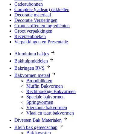
Cadeaubonnen
Complete (cadeau) pakketten
Decoratie materiaal
Decoratie Versieringen
Grondstoffen en ingrediënten
Groot verpakkingen
Receptenboeken
Verpakkingen en Presentatie
Aluminium bakjes
Bakhulpmiddelen
Bakringen RVS
Bakvormen metaal
Broodblikken
Muffin Bakvormen
Rechthoekige Bakvormen
Speciale bakvormen
Springvormen
Vierkante bakvormen
Vlaai en taart bakvormen
Diversen Bak Materialen
Klein bak gereedschap
Bak kwasten