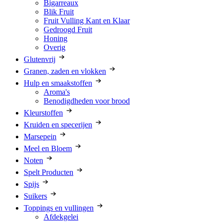
Bigarreaux
Blik Fruit
Fruit Vulling Kant en Klaar
Gedroogd Fruit
Honing
Overig
Glutenvrij
Granen, zaden en vlokken
Hulp en smaakstoffen
Aroma's
Benodigdheden voor brood
Kleurstoffen
Kruiden en specerijen
Marsepein
Meel en Bloem
Noten
Spelt Producten
Spijs
Suikers
Toppings en vullingen
Afdekgelei