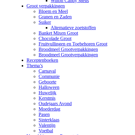
Wilton Candy Melts
Groot verpakkingen
Bloem en Meel
Granen en Zaden
Suiker
Alternatieve zoetstoffen
Banket Mixen Groot
Chocolade Groot
Fruitvullingen en Toebehoren Groot
Broodmeel Grootverpakkingen
Broodmeel Grootverpakkingen
Receptenboeken
Thema’s
Carnaval
Communie
Geboorte
Halloween
Huwelijk
Kerstmis
Oudejaars Avond
Moederdag
Pasen
Sinterklaas
Valentijn
Voetbal