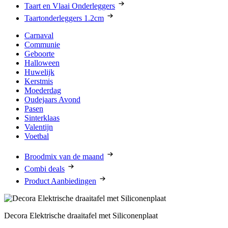
Taart en Vlaai Onderleggers
Taartonderleggers 1.2cm
Carnaval
Communie
Geboorte
Halloween
Huwelijk
Kerstmis
Moederdag
Oudejaars Avond
Pasen
Sinterklaas
Valentijn
Voetbal
Broodmix van de maand
Combi deals
Product Aanbiedingen
Decora Elektrische draaitafel met Siliconenplaat