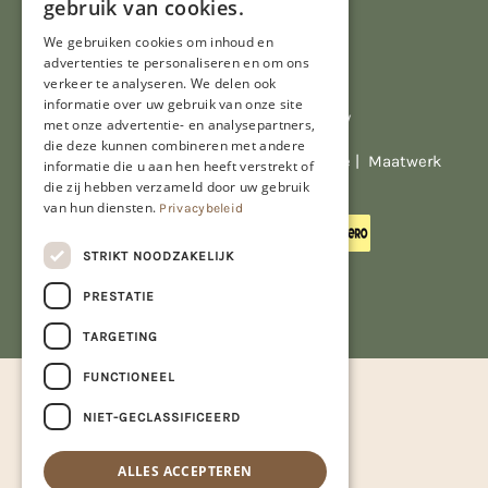
gebruik van cookies.
We gebruiken cookies om inhoud en
advertenties te personaliseren en om ons
verkeer te analyseren. We delen ook
informatie over uw gebruik van onze site
Al onze prijzen zijn incl. BTW
met onze advertentie- en analysepartners,
die deze kunnen combineren met andere
© Copyright 2026 Limburgs Bakwinkeltje |
Maatwerk
informatie die u aan hen heeft verstrekt of
website webmix
die zij hebben verzameld door uw gebruik
van hun diensten.
Privacybeleid
STRIKT NOODZAKELIJK
PRESTATIE
TARGETING
FUNCTIONEEL
NIET-GECLASSIFICEERD
ALLES ACCEPTEREN