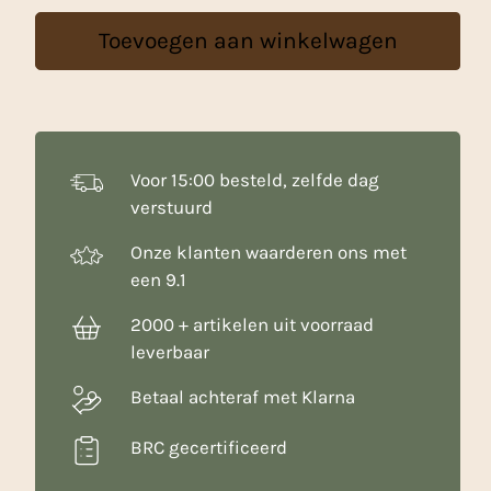
500
Toevoegen aan winkelwagen
g
aantal
Voor 15:00 besteld, zelfde dag
verstuurd
Onze klanten waarderen ons met
een 9.1
2000 + artikelen uit voorraad
leverbaar
Betaal achteraf met Klarna
BRC gecertificeerd