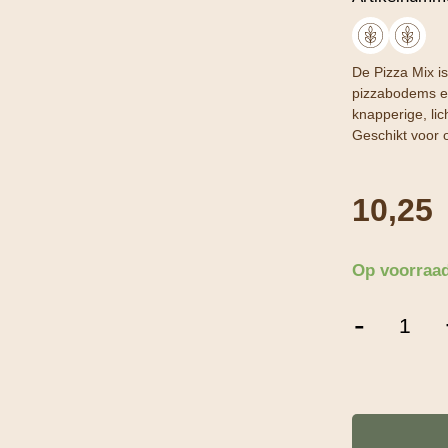
De Pizza Mix i
pizzabodems e
knapperige, lic
Geschikt voor 
10,25
Op voorraa
Pizza
-
Mix
-
5
Kg
aantal