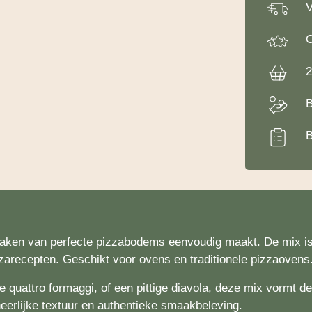
V
O
2
B
B
maken van perfecte pizzabodems eenvoudig maakt. De mix is
izzarecepten. Geschikt voor ovens en traditionele pizzaovens
 quattro formaggi, of een pittige diavola, deze mix vormt de
heerlijke textuur en authentieke smaakbeleving.