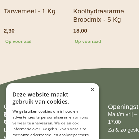
Tarwemeel - 1 Kg
Koolhydraatarme
Broodmix - 5 Kg
2,30
18,00
Op voorraad
Op voorraad
×
Deze website maakt
gebruik van cookies.
Contact
Openingst
We gebruiken cookies om inhoud en
info@limburgsbakwinkeltje.nl
Ma t/m vrij – 
advertenties te personaliseren en om ons
+31455226693
17.00
verkeer te analyseren. We delen ook
informatie over uw gebruik van onze site
Limburgs Bakwinkeltje
Za & zo gesl
met onze advertentie- en analysepartners,
Wijngaardsweg 16