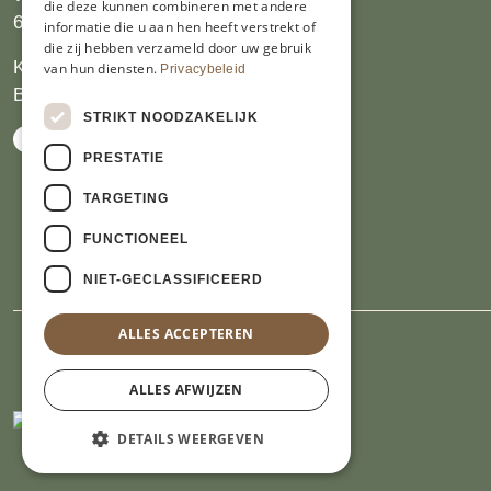
die deze kunnen combineren met andere
6412 PJ Heerlen
informatie die u aan hen heeft verstrekt of
die zij hebben verzameld door uw gebruik
KVK 14069470
van hun diensten.
Privacybeleid
BTW NL809913914.B01
STRIKT NOODZAKELIJK
PRESTATIE
TARGETING
FUNCTIONEEL
NIET-GECLASSIFICEERD
ALLES ACCEPTEREN
ALLES AFWIJZEN
DETAILS WEERGEVEN