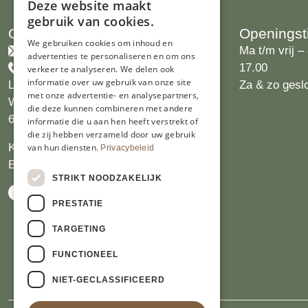
Deze website maakt
gebruik van cookies.
Contact
Openingst
We gebruiken cookies om inhoud en
info@limburgsbakwinkeltje.nl
Ma t/m vrij – 
advertenties te personaliseren en om ons
+31455226693
17.00
verkeer te analyseren. We delen ook
informatie over uw gebruik van onze site
Limburgs Bakwinkeltje
Za & zo gesl
met onze advertentie- en analysepartners,
Wijngaardsweg 16
die deze kunnen combineren met andere
6412 PJ Heerlen
informatie die u aan hen heeft verstrekt of
die zij hebben verzameld door uw gebruik
KVK 14069470
van hun diensten.
Privacybeleid
BTW NL809913914.B01
STRIKT NOODZAKELIJK
PRESTATIE
TARGETING
FUNCTIONEEL
NIET-GECLASSIFICEERD