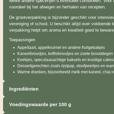
welke andere specerijen u eventueel combineert. Voor t
voordeel bij het afwegen en herhalen van recepten.
De grootverpakking is bijzonder geschikt voor intensiev
vereniging of school. U beschikt altijd over voldoende k
verpakking helpt om aroma en kwaliteit goed te beware
Toepassingen
Appeltaart, appelkruimel en andere fruitgebakjes
Kaneelbroodjes, koffiebroodjes en zoete brooddegen
Koekjes, speculaasachtige baksels en kruidige cakes
Dessertgerechten zoals rijstpap, stoofpeertjes en wa
Warme dranken, bijvoorbeeld melk met kaneel, chai of
Ingrediënten
Voedingswaarde per 100 g