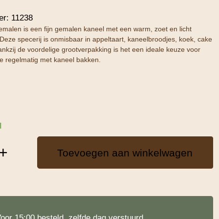
er:
11238
emalen is een fijn gemalen kaneel met een warm, zoet en licht
Deze specerij is onmisbaar in appeltaart, kaneelbroodjes, koek, cake
ankzij de voordelige grootverpakking is het een ideale keuze voor
ie regelmatig met kaneel bakken.
d
+
Toevoegen aan winkelwagen
oor 15:00 besteld, zelfde dag verstuurd