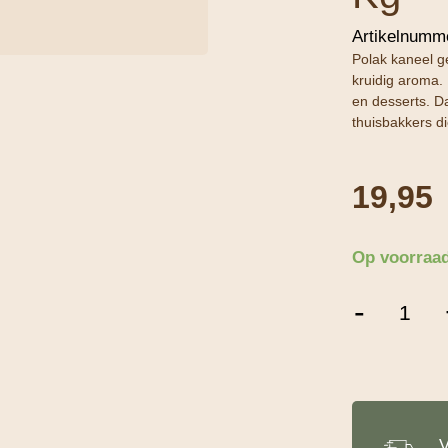
Artikelnumm
Polak kaneel g
kruidig aroma. 
en desserts. D
thuisbakkers d
19,95
Op voorraa
Polak
-
Kaneel
Gemalen
-
1
Kg
aantal
V