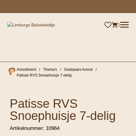
×
Assortiment
/
Thema's
/
Oudejaars Avond
/
Patisse RVS Snoephuisje 7-delig
Patisse RVS
Snoephuisje 7-delig
Artikelnummer:
10964