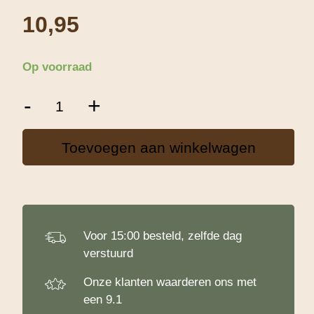
10,95
Op voorraad
Patisse
-
+
RVS
Snoephuisje
7-
Toevoegen aan winkelwagen
delig
aantal
Voor 15:00 besteld, zelfde dag
verstuurd
Onze klanten waarderen ons met
een 9.1