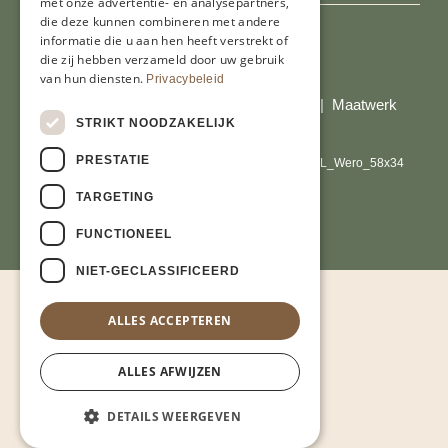
met onze advertentie- en analysepartners,
die deze kunnen combineren met andere
informatie die u aan hen heeft verstrekt of
die zij hebben verzameld door uw gebruik
Al onze prijzen zijn incl. BTW
van hun diensten.
Privacybeleid
© Copyright 2026 Limburgs Bakwinkeltje |
Maatwerk
STRIKT NOODZAKELIJK
website webmix
PRESTATIE
TARGETING
FUNCTIONEEL
NIET-GECLASSIFICEERD
ALLES ACCEPTEREN
ALLES AFWIJZEN
DETAILS WEERGEVEN