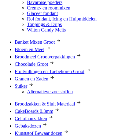
Bavaroise poeders
Creme- en roommixen
Glaceer fondant
Rol fondant, Icing en Hulpmiddelen
Toppings & Drips
Wilton Candy Melts
Banket Mixen Groot
Bloem en Meel
Broodmeel Grootverpakkingen
Chocolade Groot
Fruitvullingen en Toebehoren Groot
Granen en Zaden
Suiker
Alternatieve zoetstoffen
Broodzakken & Sluit Materiaal
CakeBoards 0.3mm
Cellofaanzakken
Gebaksdozen
Kunststof Bewaar dozen