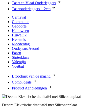
Taart en Vlaai Onderleggers
Taartonderleggers 1.2cm
Carnaval
Communie
Geboorte
Halloween
Huwelijk
Kerstmis
Moederdag
Oudejaars Avond
Pasen
Sinterklaas
Valentijn
Voetbal
Broodmix van de maand
Combi deals
Product Aanbiedingen
Decora Elektrische draaitafel met Siliconenplaat