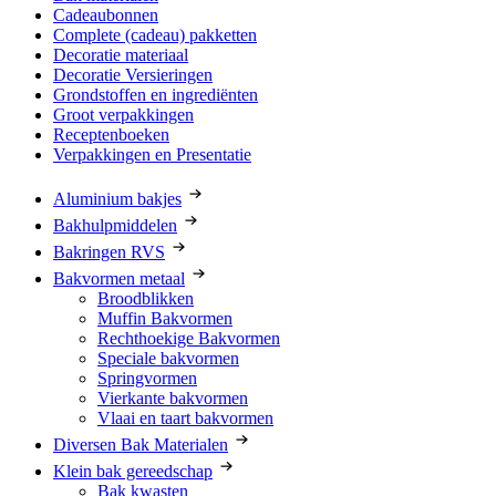
Cadeaubonnen
Complete (cadeau) pakketten
Decoratie materiaal
Decoratie Versieringen
Grondstoffen en ingrediënten
Groot verpakkingen
Receptenboeken
Verpakkingen en Presentatie
Aluminium bakjes
Bakhulpmiddelen
Bakringen RVS
Bakvormen metaal
Broodblikken
Muffin Bakvormen
Rechthoekige Bakvormen
Speciale bakvormen
Springvormen
Vierkante bakvormen
Vlaai en taart bakvormen
Diversen Bak Materialen
Klein bak gereedschap
Bak kwasten