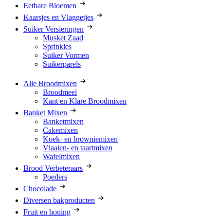
Eetbare Bloemen
Kaarsjes en Vlaggetjes
Suiker Versieringen
Musket Zaad
Sprinkles
Suiker Vormen
Suikerparels
Alle Broodmixen
Broodmeel
Kant en Klare Broodmixen
Banket Mixen
Banketmixen
Cakemixen
Koek- en browniemixen
Vlaaien- en taartmixen
Wafelmixen
Brood Verbeteraars
Poeders
Chocolade
Diversen bakproducten
Fruit en honing