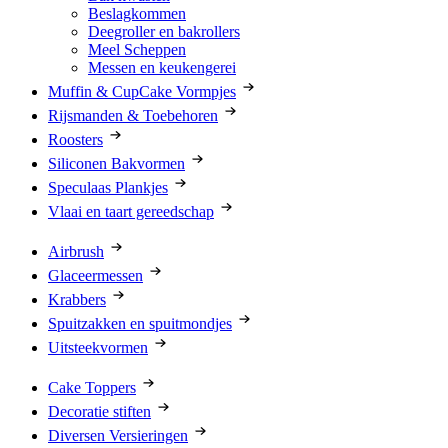
Beslagkommen
Deegroller en bakrollers
Meel Scheppen
Messen en keukengerei
Muffin & CupCake Vormpjes
Rijsmanden & Toebehoren
Roosters
Siliconen Bakvormen
Speculaas Plankjes
Vlaai en taart gereedschap
Airbrush
Glaceermessen
Krabbers
Spuitzakken en spuitmondjes
Uitsteekvormen
Cake Toppers
Decoratie stiften
Diversen Versieringen