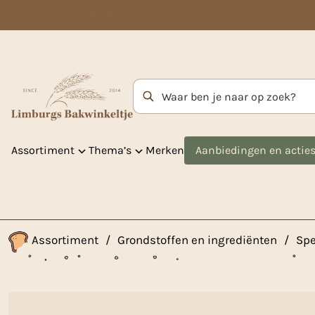
Betaal achteraf met Klarna
Zoekterm
Assortiment
Thema’s
Merken
Aanbiedingen en actie
Assortiment
/
Grondstoffen en ingrediënten
/
Spe