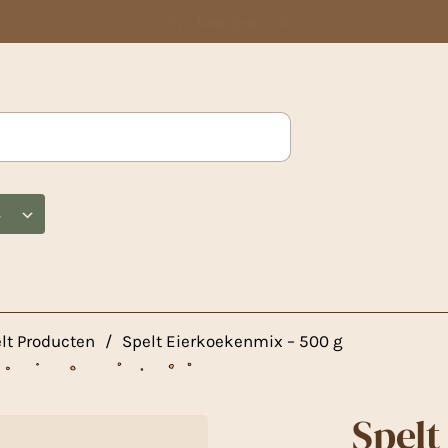
Laag geprijsd
s
lt Producten
/
Spelt Eierkoekenmix – 500 g
Spelt