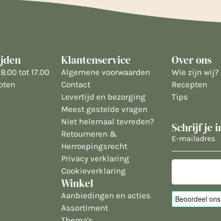
ijden
Klantenservice
Over ons
8.00 tot 17.00
Algemene voorwaarden
Wie zijn wij?
oten
Contact
Recepten
Levertijd en bezorging
Tips
Meest gestelde vragen
Niet helemaal tevreden?
Schrijf je 
Retourneren &
E-
Herroepingsrecht
mailadres
Privacy verklaring
Cookieverklaring
Winkel
Aanbiedingen en acties
Assortiment
Thema's