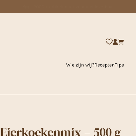
2000 + artikelen uit voorraad leverbaar
Wie zijn wij?
Recepten
Tips
 Eierkoekenmix – 500 g