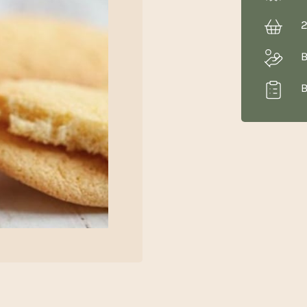
2
B
B