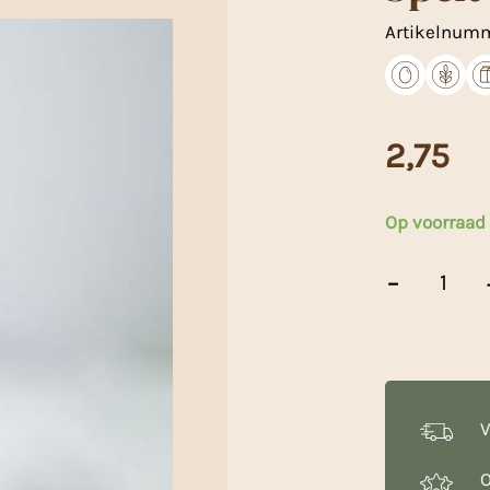
Artikelnum
2,75
Op voorraad
Spelt
-
Eierkoekenmix
-
500
g
aantal
V
O