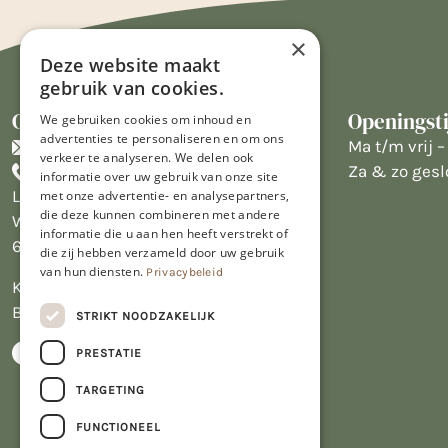
×
Deze website maakt
gebruik van cookies.
Contact
Openingst
We gebruiken cookies om inhoud en
advertenties te personaliseren en om ons
info@limburgsbakwinkeltje.nl
Ma t/m vrij – 
verkeer te analyseren. We delen ook
+31455226693
Za & zo gesl
informatie over uw gebruik van onze site
Limburgs Bakwinkeltje
met onze advertentie- en analysepartners,
die deze kunnen combineren met andere
Wijngaardsweg 16
informatie die u aan hen heeft verstrekt of
6412 PJ Heerlen
die zij hebben verzameld door uw gebruik
van hun diensten.
Privacybeleid
KVK 14069470
BTW NL809913914.B01
STRIKT NOODZAKELIJK
PRESTATIE
TARGETING
FUNCTIONEEL