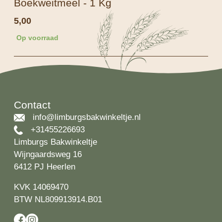
Boekweitmeel - 1 Kg
5,00
Op voorraad
Contact
info@limburgsbakwinkeltje.nl
+31455226693
Limburgs Bakwinkeltje
Wijngaardsweg 16
6412 PJ Heerlen
KVK 14069470
BTW NL809913914.B01