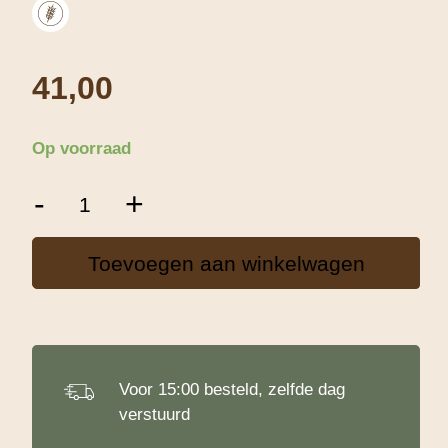
41,00
Op voorraad
Spelt
-
+
Vlokken
-
25
Toevoegen aan winkelwagen
Kg
aantal
Voor 15:00 besteld, zelfde dag
verstuurd